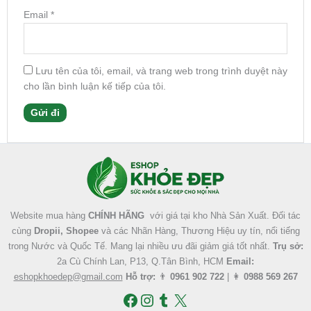
Email
*
Lưu tên của tôi, email, và trang web trong trình duyệt này
cho lần bình luận kế tiếp của tôi.
Facebook
Instagram
Tumblr
X
Website mua hàng
CHÍNH HÃNG
với giá tại kho Nhà Sản Xuất. Đối tác
cùng
Dropii, Shopee
và các Nhãn Hàng, Thương Hiệu uy tín, nổi tiếng
trong Nước và Quốc Tế. Mang lại nhiều ưu đãi giảm giá tốt nhất.
Trụ sở:
2a Cù Chính Lan, P13, Q.Tân Bình, HCM
Email:
eshopkhoedep@gmail.com
Hỗ trợ:
👨
0961 902 722
| 👩
0988 569 267