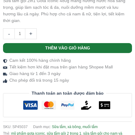
Sữa tắm gội 2in1 Gota Iconic 480g mang hương nước hoa sang
trọng, giúp làm sạch tóc & da, nuôi dưỡng mềm mượt và lưu
hương lâu cả ngày. Phù hợp cho cả nam & nữ, tiện lợi, tiết kiệm
thời gian.
-
+
THÊM VÀO GIỎ HÀNG
Cam kết 100% hàng chính hãng
Tiết kiệm hơn khi đặt mua trên gian hàng Shopee Mall
Giao hàng từ 1 đến 3 ngày
Cho phép đổi trả trong 15 ngày
Thanh toán an toàn được đảm bảo
SKU:
SP45037
Danh mục:
Sữa tắm, xà bông, muối tắm
Thẻ:
mỹ phẩm gota iconic
,
sữa tắm gội 2 trong 1
,
sữa tắm gội cho nam và