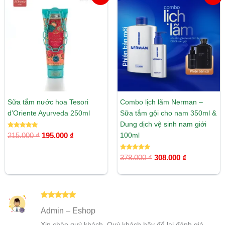
gốc
hiện
gốc
hiện
là:
tại
là:
tại
215.000 ₫.
là:
378.000 ₫.
là:
195.000 ₫.
308.000 ₫.
Sữa tắm nước hoa Tesori
Combo lịch lãm Nerman –
d’Oriente Ayurveda 250ml
Sữa tắm gội cho nam 350ml &
Dung dịch vệ sinh nam giới
Được xếp
100ml
215.000
₫
195.000
₫
hạng
5.00
5 sao
Được xếp
378.000
₫
308.000
₫
hạng
5.00
5 sao
Được xếp
Admin – Eshop
hạng
5
5
sao
Xin chào quý khách. Quý khách hãy để lại đánh giá