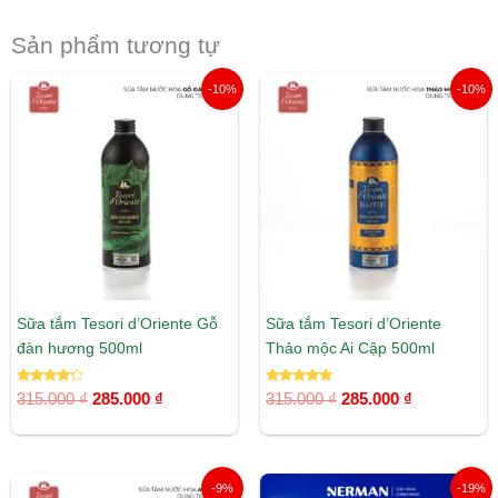
Sản phẩm tương tự
Giá
Giá
Giá
Giá
-10%
-10%
gốc
hiện
gốc
hiện
là:
tại
là:
tại
315.000 ₫.
là:
315.000 ₫.
là:
285.000 ₫.
285.000 ₫.
Sữa tắm Tesori d’Oriente Gỗ
Sữa tắm Tesori d’Oriente
đàn hương 500ml
Thảo mộc Ai Cập 500ml
Được xếp
Được xếp
315.000
₫
285.000
₫
315.000
₫
285.000
₫
hạng
hạng
4.00
5.00
5 sao
5 sao
Giá
Giá
Giá
Giá
-9%
-19%