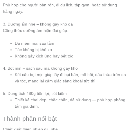
Phù hợp cho người bận rộn, đi du lịch, tập gym, hoặc sử dụng
hằng ngày.
3. Dưỡng ẩm nhẹ – không gây khô da
Công thức dưỡng ẩm hiện đại giúp:
Da mềm mại sau tắm
Tóc không bị khô xơ
Không gây kích ứng hay bết tóc
4. Bọt mịn – sạch sâu mà không gây khô
Kết cấu bọt mịn giúp lấy đi bụi bẩn, mồ hôi, dầu thừa trên da
và tóc, mang lại cảm giác sảng khoái tức thì.
5. Dung tích 480g tiện lợi, tiết kiệm
Thiết kế chai đẹp, chắc chắn, dễ sử dụng — phù hợp phòng
tắm gia đình.
Thành phần nổi bật
Chiết xuất thiên nhiên dịu nhẹ