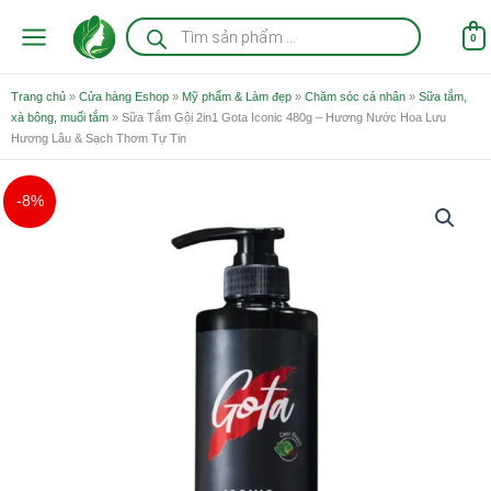
Nhảy
Tìm
kiếm
tới
0
sản
nội
phẩm
dung
Trang chủ
»
Cửa hàng Eshop
»
Mỹ phẩm & Làm đẹp
»
Chăm sóc cá nhân
»
Sữa tắm,
xà bông, muối tắm
»
Sữa Tắm Gội 2in1 Gota Iconic 480g – Hương Nước Hoa Lưu
Hương Lâu & Sạch Thơm Tự Tin
Giá
Giá
Sữa
-8%
gốc
hiện
Tắm
là:
tại
Gội
195.000 ₫.
là:
2in1
179.000 ₫.
Gota
Iconic
480g
-
Hương
Nước
Hoa
Lưu
Hương