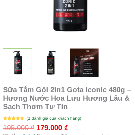
Lâu
&
Sạch
Thơm
Tự
Tin
số
lượng
Sữa Tắm Gội 2in1 Gota Iconic 480g –
Hương Nước Hoa Lưu Hương Lâu &
Sạch Thơm Tự Tin
(
1
đánh giá của khách hàng)
5.00
1
trên 5
195.000
₫
179.000
₫
dựa trên
đánh giá