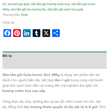
nữ
,
sua tam goi gota
,
sữa tắm gội hương nước hoa
,
sữa tắm gội iconic
480g
,
sữa tắm gội lưu hương lâu
,
sữa tắm gội nước hoa gota
Thương hiệu:
Khác
Chia sẻ:
Facebook
Pinterest
LinkedIn
Tumblr
X
Share
Mô tả
Thông tin bổ sung
Sữa tắm gội Gota Iconic 2in1 480g
là dòng sản phẩm tiện lợi
dành cho người hiện đại, kết hợp
tắm + gội
trong cùng một bước
giúp làm sạch toàn diện và mang đến trải nghiệm thư giãn với
hương nước hoa cao cấp
.
Công thức dịu nhẹ, dưỡng ẩm và tạo độ mềm mượt cho tóc, làn
da, đồng thời
lưu hương thơm quyến rũ lâu dài từ 4–6 giờ
. Phù