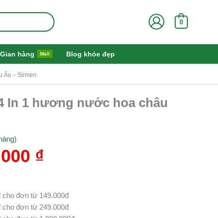
0
Gian hàng
Blog khỏe đẹp
Mall
u Âu – Sirmen
Giá
 In 1 hương nước hoa châu
hiện
tại
000 ₫.
là:
hàng)
169.000 ₫.
.000
₫
 cho đơn từ 149.000đ
 cho đơn từ 249.000đ