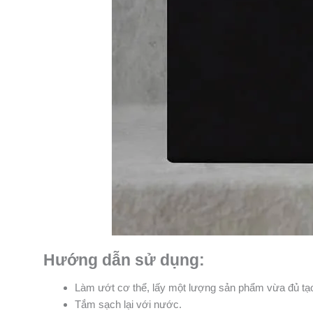
Hướng dẫn sử dụng:
Làm ướt cơ thể, lấy một lượng sản phẩm vừa đủ tạo
Tắm sạch lại với nước.