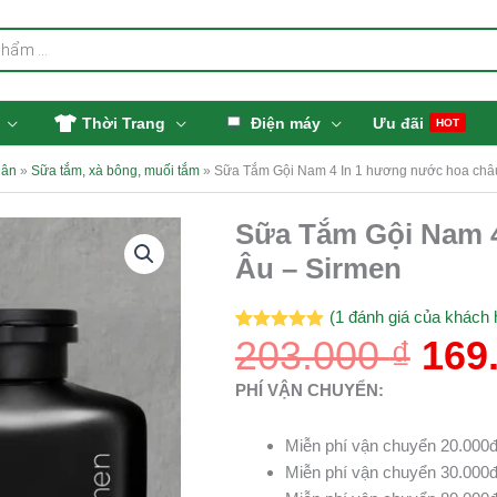
Thời Trang
Điện máy
Ưu đãi
HOT
hân
»
Sữa tắm, xà bông, muối tắm
»
Sữa Tắm Gội Nam 4 In 1 hương nước hoa châ
Giá
Sữa Tắm Gội Nam 4
gốc
Âu – Sirmen
là:
203.
(
1
đánh giá của khách 
203.000
₫
169
5.00
1
trên 5
dựa trên
đánh giá
PHÍ VẬN CHUYỂN:
Miễn phí vận chuyển 20.000đ
Miễn phí vận chuyển 30.000đ