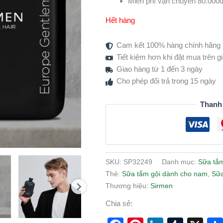
Miễn phí vận chuyển 80.000đ
Hết hàng
Cam kết 100% hàng chính hãng
Tiết kiệm hơn khi đặt mua trên 
Giao hàng từ 1 đến 3 ngày
Cho phép đổi trả trong 15 ngày
Thanh
SKU:
SP32249
Danh mục:
Sữa tắm
Thẻ:
Sữa tắm gội dành cho nam
,
Sữa
Thương hiệu:
Sirmen
Chia sẻ: