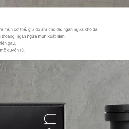
gừa mụn cơ thể, giữ độ ẩm cho da, ngăn ngừa khô da.
g thoáng, ngăn ngừa mụn xuất hiện.
hiện gàu.
 mẽ quyến rũ.