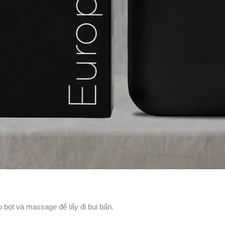
 bọt và massage để lấy đi bụi bẩn.