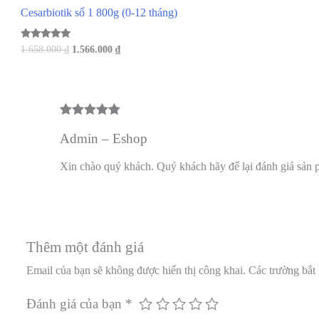
Cesarbiotik số 1 800g (0-12 tháng)
Được xếp
Giá
Giá
1.658.000
₫
1.566.000
₫
hạng
gốc
hiện
5.00
là:
tại
5 sao
1.658.000 ₫.
là:
1.566.000 ₫.
Được xếp
Admin – Eshop
hạng
5
5
sao
Xin chào quý khách. Quý khách hãy để lại đánh giá sản 
Thêm một đánh giá
Email của bạn sẽ không được hiển thị công khai.
Các trường bắt
Đánh giá của bạn
*