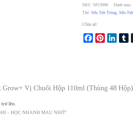
SKU:
SP23098
Danh mục
Thẻ:
Sữa Tiệt Trùng
,
Sữa Tiệ
Chia sẻ:
Facebook
Pintere
Lin
k Grow+ Vị Chuối Hộp 110ml (Thùng 48 Hộp)
 trở lên
.
NH ANH – HỌC NHANH MAU NHỚ”