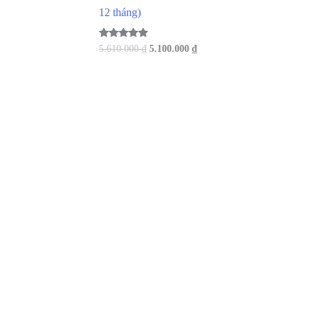
12 tháng)
Được xếp
Giá
Giá
5.610.000
₫
5.100.000
₫
hạng
gốc
hiện
5.00
là:
tại
5 sao
5.610.000 ₫.
là:
5.100.000 ₫.