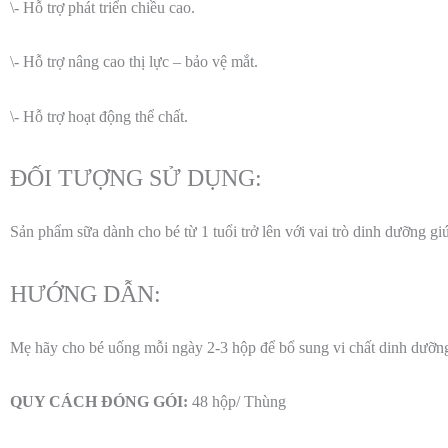
\- Hỗ trợ phát triển chiều cao.
\- Hỗ trợ nâng cao thị lực – bảo vệ mắt.
\- Hỗ trợ hoạt động thể chất.
ĐỐI TƯỢNG SỬ DỤNG:
Sản phẩm sữa dành cho bé từ 1 tuổi trở lên với vai trò dinh dưỡng gi
HƯỚNG DẪN:
Mẹ hãy cho bé uống mỗi ngày 2-3 hộp để bổ sung vi chất dinh dưỡng
QUY CÁCH ĐÓNG GÓI:
48 hộp/ Thùng