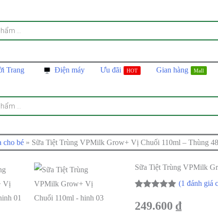
ời Trang
Điện máy
Ưu đãi
Gian hàng
HOT
Mall
 cho bé
»
Sữa Tiệt Trùng VPMilk Grow+ Vị Chuối 110ml – Thùng 4
Sữa Tiệt Trùng VPMilk G
(
1
đánh giá 
5.00
1
trên 5
dựa trên
249.600
₫
đánh giá