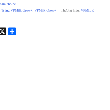
:
Sữa cho bé
t Trùng VPMilk Grow+
,
VPMilk Grow+
Thương hiệu:
VPMILK
st
kedIn
Tumblr
X
Share