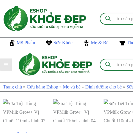
Nhảy
tới
Tìm
kiếm
nội
sản
phẩm
dung
Mỹ Phẩm
Sức Khỏe
Mẹ & Bé
Th
Tìm
kiếm
sản
phẩm
Trang chủ
»
Cửa hàng Eshop
»
Mẹ và bé
»
Dinh dưỡng cho bé
»
Sữa