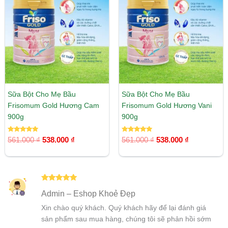
là:
tại
là:
tại
561.000 ₫.
là:
561.000 ₫.
là:
538.000 ₫.
538.000 ₫.
Sữa Bột Cho Mẹ Bầu
Sữa Bột Cho Mẹ Bầu
Frisomum Gold Hương Cam
Frisomum Gold Hương Vani
900g
900g
Được xếp
Được xếp
561.000
₫
538.000
₫
561.000
₫
538.000
₫
hạng
hạng
5.00
5.00
5 sao
5 sao
Được xếp
Admin – Eshop Khoẻ Đẹp
hạng
5
5
sao
Xin chào quý khách. Quý khách hãy để lại đánh giá
sản phẩm sau mua hàng, chúng tôi sẽ phản hồi sớm