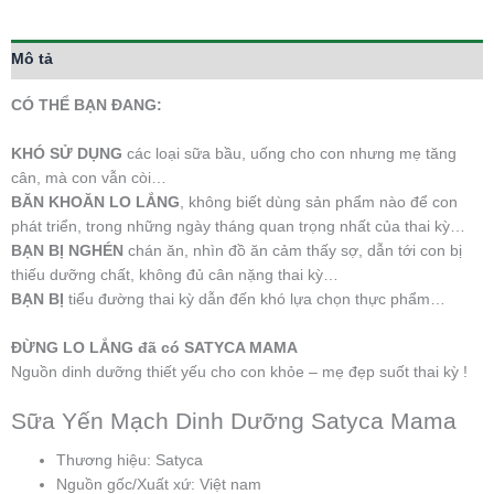
Mô tả
CÓ THỂ BẠN ĐANG:
KHÓ SỬ DỤNG
các loại sữa bầu, uống cho con nhưng mẹ tăng
cân, mà con vẫn còi…
BĂN KHOĂN LO LẮNG
, không biết dùng sản phẩm nào để con
phát triển, trong những ngày tháng quan trọng nhất của thai kỳ…
BẠN BỊ NGHÉN
chán ăn, nhìn đồ ăn cảm thấy sợ, dẫn tới con bị
thiếu dưỡng chất, không đủ cân nặng thai kỳ…
BẠN BỊ
tiểu đường thai kỳ dẫn đến khó lựa chọn thực phẩm…
ĐỪNG LO LẮNG đã có SATYCA MAMA
Nguồn dinh dưỡng thiết yếu cho con khỏe – mẹ đẹp suốt thai kỳ !
Sữa Yến Mạch Dinh Dưỡng Satyca Mama
Thương hiệu: Satyca
Nguồn gốc/Xuất xứ: Việt nam