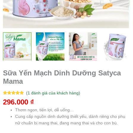
Sữa Yến Mạch Dinh Dưỡng Satyca
Mama
(
1
đánh giá của khách hàng)
5.00
1
trên 5
296.000
₫
dựa trên
đánh giá
Thơm ngon, tiện lợi, dễ uống…
Cung cấp nguồn dinh dưỡng thiết yếu, dành riêng cho phụ
nữ chuẩn bị mang thai, đang mang thai và cho con bú.