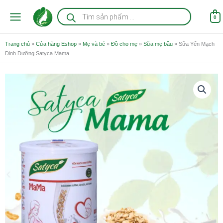
Nhảy
Tìm
kiếm
tới
0
sản
nội
phẩm
dung
Trang chủ
»
Cửa hàng Eshop
»
Mẹ và bé
»
Đồ cho mẹ
»
Sữa mẹ bầu
»
Sữa Yến Mạch
Dinh Dưỡng Satyca Mama