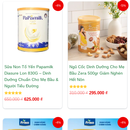
Giá
Giá
Giá
Giá
-4%
-5%
gốc
hiện
gốc
hiện
là:
tại
là:
tại
650.000 ₫.
là:
310.000 ₫.
là:
625.000 ₫.
295.000 ₫.
Sữa Non Tổ Yến Papamilk
Ngũ Cốc Dinh Dưỡng Cho Mẹ
Diasure Lon 830G – Dinh
Bầu Zera 500gr Giảm Nghén
Dưỡng Chuẩn Cho Mẹ Bầu &
Hết Nôn
Người Tiểu Đường
Được xếp
310.000
₫
295.000
₫
hạng
Được xếp
5.00
650.000
₫
625.000
₫
hạng
5 sao
5.00
5 sao
Giá
Giá
Giá
Giá
-4%
-4%
gốc
hiện
gốc
hiện