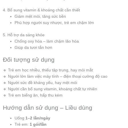
4. Bổ sung vitamin & khoáng chất cần thiết
Giảm mệt mỏi, tăng sức bền
Phù hợp người suy nhược, trẻ em chậm lớn
5. Hỗ trợ da sáng khỏe
Chống oxy hóa – làm chậm lão hóa
Giúp da tươi tắn hơn
Đối tượng sử dụng
🔹 Trẻ em học nhiều, thiếu tập trung, hay mỏi mắt
🔹 Người lớn làm việc máy tính – điện thoại cường độ cao
🔹 Người sức đề kháng yếu, hay mệt mỏi
🔹 Người cần bổ sung vitamin, khoáng chất tự nhiên
🔹 Trẻ em biếng ăn, hấp thu kém
Hướng dẫn sử dụng – Liều dùng
Uống
1–2 lần/ngày
Trẻ em:
1 gói/lần