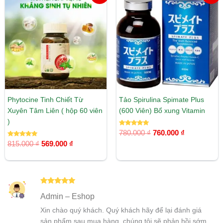
gốc
hiện
gốc
hiện
là:
tại
là:
tại
815.000 ₫.
là:
780.000 ₫.
là:
569.000 ₫.
760.000 ₫.
Phytocine Tinh Chiết Từ
Tảo Spirulina Spimate Plus
Xuyên Tâm Liên ( hộp 60 viên
(600 Viên) Bổ xung Vitamin
)
Được xếp
780.000
₫
760.000
₫
hạng
Được xếp
5.00
815.000
₫
569.000
₫
hạng
5 sao
5.00
5 sao
Được xếp
Admin – Eshop
hạng
5
5
sao
Xin chào quý khách. Quý khách hãy để lại đánh giá
sản phẩm sau mua hàng, chúng tôi sẽ phản hồi sớm