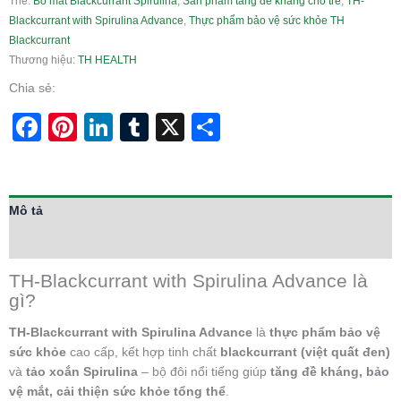
Thẻ:
Bổ mắt Blackcurrant Spirulina
,
Sản phẩm tăng đề kháng cho trẻ
,
TH-
Blackcurrant with Spirulina Advance
,
Thực phẩm bảo vệ sức khỏe TH
Blackcurrant
Thương hiệu:
TH HEALTH
Chia sẻ:
Facebook
Pinterest
LinkedIn
Tumblr
X
Share
Mô tả
Thông tin bổ sung
TH-Blackcurrant with Spirulina Advance là
gì?
TH-Blackcurrant with Spirulina Advance
là
thực phẩm bảo vệ
sức khỏe
cao cấp, kết hợp tinh chất
blackcurrant (việt quất đen)
và
tảo xoắn Spirulina
– bộ đôi nổi tiếng giúp
tăng đề kháng, bảo
vệ mắt, cải thiện sức khỏe tổng thể
.