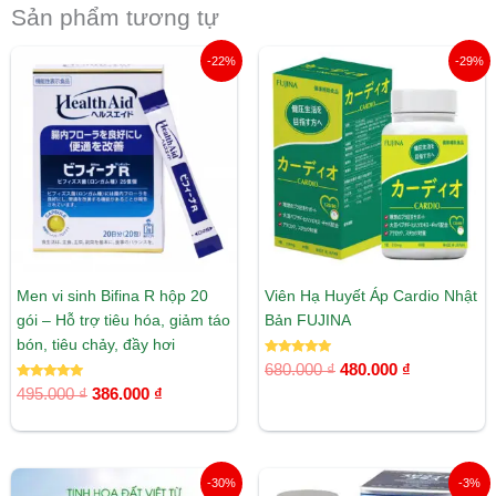
Sản phẩm tương tự
Giá
Giá
Giá
Giá
-22%
-29%
gốc
hiện
gốc
hiện
là:
tại
là:
tại
495.000 ₫.
là:
680.000 ₫.
là:
386.000 ₫.
480.000 ₫.
Men vi sinh Bifina R hộp 20
Viên Hạ Huyết Áp Cardio Nhật
gói – Hỗ trợ tiêu hóa, giảm táo
Bản FUJINA
bón, tiêu chảy, đầy hơi
Được xếp
680.000
₫
480.000
₫
hạng
Được xếp
5.00
495.000
₫
386.000
₫
hạng
5 sao
5.00
5 sao
Giá
Giá
Giá
Giá
-30%
-3%