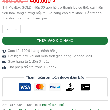
450.000
₫
400.000
₫
dựa trên
đánh giá
TH-Mealtox GOLD (Hộp 30 gói) hỗ trợ thanh lọc cơ thể, cải thiện
tiêu hóa, tăng cường hấp thu và nâng cao sức khỏe. Hỗ trợ đào
thải độc tố an toàn, hiệu quả.
-
+
THÊM VÀO GIỎ HÀNG
Cam kết 100% hàng chính hãng
Tiết kiệm hơn khi đặt mua trên gian hàng Shopee Mall
Giao hàng từ 1 đến 3 ngày
Cho phép đổi trả trong 15 ngày
Thanh toán an toàn được đảm bảo
SKU:
SP44084
Danh mục:
Bảo vệ sức khoẻ