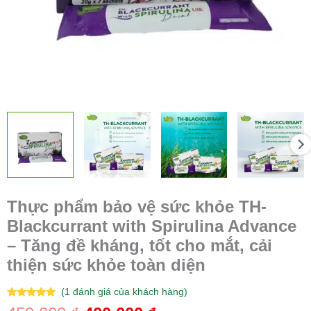
đề
kháng,
tốt
cho
mắt,
cải
thiện
sức
khỏe
toàn
diện
số
lượng
Thực phẩm bảo vệ sức khỏe TH-
Blackcurrant with Spirulina Advance
– Tăng đề kháng, tốt cho mắt, cải
thiện sức khỏe toàn diện
(
1
đánh giá của khách hàng)
5.00
1
trên 5