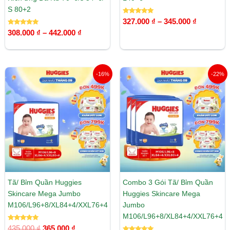
S 80+2
Được xếp
327.000
₫
–
345.000
₫
hạng
Được xếp
5.00
308.000
₫
–
442.000
₫
hạng
5 sao
5.00
5 sao
Giá
Giá
Giá
Giá
-16%
-22%
gốc
hiện
gốc
hiện
là:
tại
là:
tại
435.000 ₫.
là:
1.197.000 ₫.
là:
365.000 ₫.
935.000 ₫
Tã/ Bỉm Quần Huggies
Combo 3 Gói Tã/ Bỉm Quần
Skincare Mega Jumbo
Huggies Skincare Mega
M106/L96+8/XL84+4/XXL76+4
Jumbo
M106/L96+8/XL84+4/XXL76+4
Được xếp
435.000
₫
365.000
₫