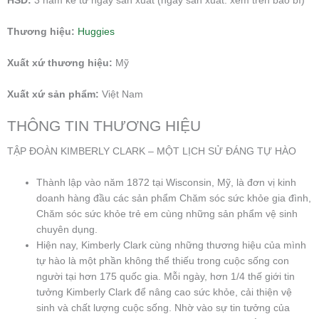
HSD:
3 năm kể từ ngày sản xuất (ngày sản xuất: xem trên bao bì)
Thương hiệu:
Huggies
Xuất xứ thương hiệu:
Mỹ
Xuất xứ sản phẩm:
Việt Nam
THÔNG TIN THƯƠNG HIỆU
TẬP ĐOÀN KIMBERLY CLARK – MỘT LỊCH SỬ ĐÁNG TỰ HÀO
Thành lập vào năm 1872 tại Wisconsin, Mỹ, là đơn vị kinh
doanh hàng đầu các sản phẩm Chăm sóc sức khỏe gia đình,
Chăm sóc sức khỏe trẻ em cùng những sản phẩm vệ sinh
chuyên dụng.
Hiện nay, Kimberly Clark cùng những thương hiệu của mình
tự hào là một phần không thể thiếu trong cuộc sống con
người tại hơn 175 quốc gia. Mỗi ngày, hơn 1/4 thế giới tin
tưởng Kimberly Clark để nâng cao sức khỏe, cải thiện vệ
sinh và chất lượng cuộc sống. Nhờ vào sự tin tưởng của