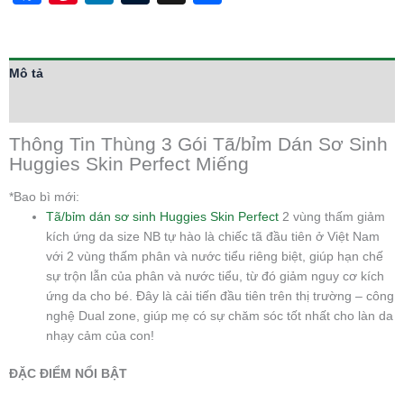
Mô tả
Thông tin bổ sung
Thông Tin Thùng 3 Gói Tã/bỉm Dán Sơ Sinh
Huggies Skin Perfect Miếng
*Bao bì mới:
Tã/bỉm dán sơ sinh Huggies Skin Perfect
2 vùng thấm giảm
kích ứng da size NB tự hào là chiếc tã đầu tiên ở Việt Nam
với 2 vùng thấm phân và nước tiểu riêng biệt, giúp hạn chế
sự trộn lẫn của phân và nước tiểu, từ đó giảm nguy cơ kích
ứng da cho bé. Đây là cải tiến đầu tiên trên thị trường – công
nghệ Dual zone, giúp mẹ có sự chăm sóc tốt nhất cho làn da
nhạy cảm của con!
ĐẶC ĐIỂM NỔI BẬT