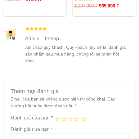
hạng
5.00
Được xếp
1.197.000
₫
935.000
₫
5 sao
hạng
5.00
5 sao
Được xếp
Admin – Eshop
hạng
5
5
sao
Xin chào quý khách. Quý khách hãy để lại đánh giá
sản phẩm sau mua hàng, chúng tôi sẽ phản hồi
sớm.
Thêm một đánh giá
Email của bạn sẽ không được hiển thị công khai.
Các
trường bắt buộc được đánh dấu
*
Đánh giá của bạn
*
Đánh giá của bạn
*