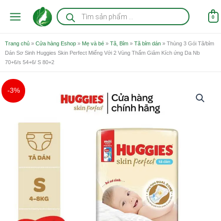
Nhảy
Tìm
kiếm
tới
0
sản
nội
phẩm
dung
Trang chủ
»
Cửa hàng Eshop
»
Mẹ và bé
»
Tã, Bỉm
»
Tã bỉm dán
»
Thùng 3 Gói Tã/bỉm
Dán Sơ Sinh Huggies Skin Perfect Miếng Với 2 Vùng Thấm Giảm Kích ứng Da Nb
70+6/s 54+6/ S 80+2
Giá
Giá
Khoảng
Thùng
-3%
gốc
hiện
giá:
3
là:
tại
từ
Gói
475.000 ₫.
là:
462.000 ₫
Tã/bỉm
462.000 ₫.
đến
Dán
663.000 ₫
Sơ
Sinh
Huggies
Skin
Perfect
Miếng
Với
2