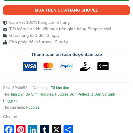
MUA TRÊN CỬA HÀNG SHOPEE
Cam kết 100% hàng chính hãng
Tiết kiệm hơn khi đặt mua trên gian hàng Shopee Mall
Giao hàng từ 1 đến 3 ngày
Cho phép đổi trả trong 15 ngày
Thanh toán an toàn được đảm bảo
SKU:
SP40653
Danh mục:
Tã bỉm dán
Thẻ:
bỉm Dán Sơ Sinh Huggies
,
Huggies Skin Perfect
,
tã Dán Sơ Sinh
Huggies
Thương hiệu:
Huggies
Chia sẻ:
Facebook
Pinterest
LinkedIn
Tumblr
X
Share