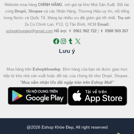
Website mua hàng
CHÍNH HÃNG
với giá tại kho Nhà Sản Xuất. Đối tác
cùng
Dropii, Shopee
và các Nhãn Hàng, Thương Hiệu uy tín, nổi tiếng
trong Nước và Quốc Tế. Mang lại nhiều ưu đãi giảm giá tốt nhất.
Trụ sở:
2a Cù Chính Lan, P13, Q.Tân Bình, HCM
Email:
eshopkhoedep@gmail.com
Hỗ trợ:
👨
0961 902 722
| 👩
0988 569 267
Lưu ý
Mua hàng trên
Eshopkhoedep
. Đơn hàng của bạn sẻ được giao trực
tiếp từ kho nhà sản xuất hoặc đối tác của chúng tôi như Dropii, Shopee...
"
Mua sắm nhận Ưu đãi ngập tràn trên Eshop Mall
"
@2026 Eshop Khỏe Đẹp, All right reserved