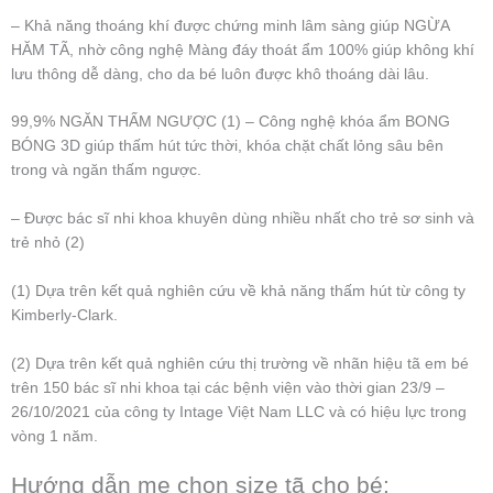
– Khả năng thoáng khí được chứng minh lâm sàng giúp NGỪA
HĂM TÃ, nhờ công nghệ Màng đáy thoát ẩm 100% giúp không khí
lưu thông dễ dàng, cho da bé luôn được khô thoáng dài lâu.
99,9% NGĂN THẤM NGƯỢC (1) – Công nghệ khóa ẩm BONG
BÓNG 3D giúp thấm hút tức thời, khóa chặt chất lỏng sâu bên
trong và ngăn thấm ngược.
– Được bác sĩ nhi khoa khuyên dùng nhiều nhất cho trẻ sơ sinh và
trẻ nhỏ (2)
(1) Dựa trên kết quả nghiên cứu về khả năng thấm hút từ công ty
Kimberly-Clark.
(2) Dựa trên kết quả nghiên cứu thị trường về nhãn hiệu tã em bé
trên 150 bác sĩ nhi khoa tại các bệnh viện vào thời gian 23/9 –
26/10/2021 của công ty Intage Việt Nam LLC và có hiệu lực trong
vòng 1 năm.
Hướng dẫn mẹ chọn size tã cho bé: