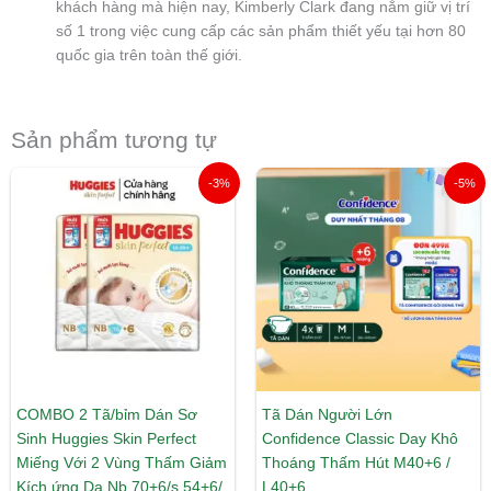
khách hàng mà hiện nay, Kimberly Clark đang nắm giữ vị trí
số 1 trong việc cung cấp các sản phẩm thiết yếu tại hơn 80
quốc gia trên toàn thế giới.
Sản phẩm tương tự
Khoảng
Khoảng
-3%
-5%
giá:
giá:
từ
từ
308.000 ₫
327.000 ₫
đến
đến
442.000 ₫
345.000 ₫
COMBO 2 Tã/bỉm Dán Sơ
Tã Dán Người Lớn
Sinh Huggies Skin Perfect
Confidence Classic Day Khô
Miếng Với 2 Vùng Thấm Giảm
Thoáng Thấm Hút M40+6 /
Kích ứng Da Nb 70+6/s 54+6/
L40+6