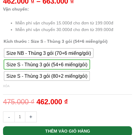
462.000
₫
–
663.000
₫
dựa trên
đánh giá
Vận chuyển:
Miễn phí vận chuyển 15.000đ cho đơn từ 199.000đ
Miễn phí vận chuyển 30.000đ cho đơn từ 399.000đ
Kích thước
: Size S - Thùng 3 gói (54+6 miếng/gói)
Size NB - Thùng 3 gói (70+6 miếng/gói)
Size S - Thùng 3 gói (54+6 miếng/gói)
Size S - Thùng 3 gói (80+2 miếng/gói)
XÓA
475.000
₫
462.000
₫
-
+
THÊM VÀO GIỎ HÀNG