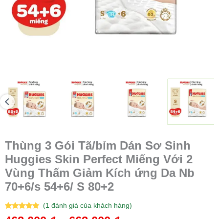
Vùng
Thấm
Giảm
Kích
ứng
Da
Nb
70+6/s
54+6/
S
80+2
số
lượng
Thùng 3 Gói Tã/bỉm Dán Sơ Sinh
Huggies Skin Perfect Miếng Với 2
Vùng Thấm Giảm Kích ứng Da Nb
70+6/s 54+6/ S 80+2
(
1
đánh giá của khách hàng)
5.00
1
trên 5