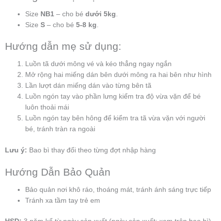
Size
NB1
– cho bé
dưới 5kg
.
Size
S
– cho bé
5-8 kg
.
Hướng dẫn mẹ sử dụng:
Luồn tã dưới mông vé và kéo thẳng ngay ngắn
Mở rộng hai miếng dán bên dưới mông ra hai bên như hình
Lần lượt dán miếng dán vào từng bên tã
Luồn ngón tay vào phần lưng kiểm tra độ vừa vặn để bé
luôn thoải mái
Luồn ngón tay bên hông để kiểm tra tã vừa vặn với người
bé, tránh tràn ra ngoài
Lưu ý:
Bao bì thay đổi theo từng đợt nhập hàng
Hướng Dẫn Bảo Quản
Bảo quản nơi khô ráo, thoáng mát, tránh ánh sáng trực tiếp
Tránh xa tầm tay trẻ em