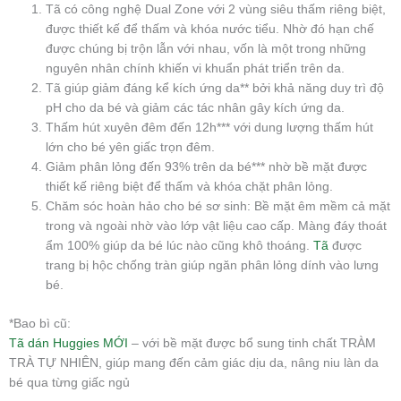
Tã có công nghệ Dual Zone với 2 vùng siêu thấm riêng biệt,
được thiết kế để thấm và khóa nước tiểu. Nhờ đó hạn chế
được chúng bị trộn lẫn với nhau, vốn là một trong những
nguyên nhân chính khiến vi khuẩn phát triển trên da.
Tã giúp giảm đáng kể kích ứng da** bởi khả năng duy trì độ
pH cho da bé và giảm các tác nhân gây kích ứng da.
Thấm hút xuyên đêm đến 12h*** với dung lượng thấm hút
lớn cho bé yên giấc trọn đêm.
Giảm phân lỏng đến 93% trên da bé*** nhờ bề mặt được
thiết kế riêng biệt để thấm và khóa chặt phân lỏng.
Chăm sóc hoàn hảo cho bé sơ sinh: Bề mặt êm mềm cả mặt
trong và ngoài nhờ vào lớp vật liệu cao cấp. Màng đáy thoát
ẩm 100% giúp da bé lúc nào cũng khô thoáng.
Tã
được
trang bị hộc chống tràn giúp ngăn phân lỏng dính vào lưng
bé.
*Bao bì cũ:
Tã dán Huggies MỚI
– với bề mặt được bổ sung tinh chất TRÀM
TRÀ TỰ NHIÊN, giúp mang đến cảm giác dịu da, nâng niu làn da
bé qua từng giấc ngủ