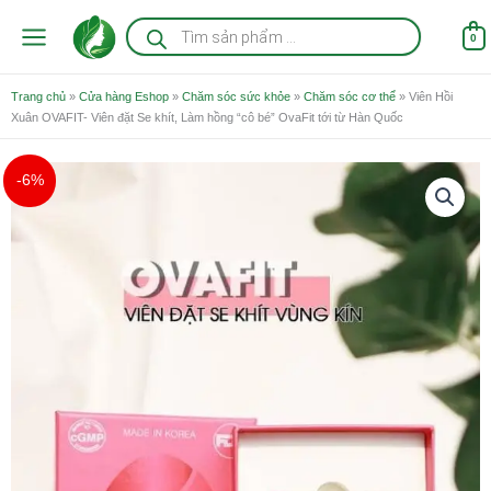
Nhảy
Tìm
kiếm
tới
0
sản
nội
phẩm
dung
Trang chủ
»
Cửa hàng Eshop
»
Chăm sóc sức khỏe
»
Chăm sóc cơ thể
»
Viên Hồi
Xuân OVAFIT- Viên đặt Se khít, Làm hồng “cô bé” OvaFit tới từ Hàn Quốc
Giá
Giá
-6%
gốc
hiện
là:
tại
1.600.000 ₫.
là:
1.499.000 ₫.