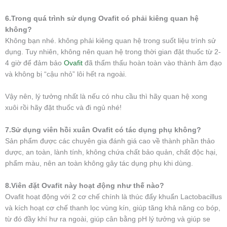
6.Trong quá trình sử dụng Ovafit có phải kiêng quan hệ
không?
Không bạn nhé. không phải kiêng quan hệ trong suốt liệu trình sử
dụng. Tuy nhiên, không nên quan hệ trong thời gian đặt thuốc từ 2-
4 giờ để đảm bảo
Ovafit
đã thẩm thấu hoàn toàn vào thành âm đạo
và không bị “cậu nhỏ” lôi hết ra ngoài.
Vậy nên, lý tưởng nhất là nếu có nhu cầu thì hãy quan hệ xong
xuôi rồi hãy đặt thuốc và đi ngủ nhé!
7.Sử dụng viên hồi xuân Ovafit có tác dụng phụ không?
Sản phẩm được các chuyên gia đánh giá cao về thành phần thảo
dược, an toàn, lành tính, không chứa chất bảo quản, chất độc hại,
phẩm màu, nên an toàn không gây tác dụng phụ khi dùng.
8.Viên đặt Ovafit này hoạt động như thế nào?
Ovafit hoạt động với 2 cơ chế chính là thúc đẩy khuẩn Lactobacillus
và kích hoạt cơ chế thanh lọc vùng kín, giúp tăng khả năng co bóp,
từ đó đầy khí hư ra ngoài, giúp cân bằng pH lý tưởng và giúp se