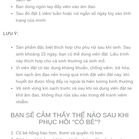
Bạn dùng ngón tay đẩy viên vào âm đạo.
Sau đó đặt 1 viên/ tuần hoặc rút ngắn số ngày tùy vào tình
trạng của mình.
LƯU Ý:
Sản phẩm đặc biệt thích hợp cho phụ nữ sau khi sinh. Sau
sinh khoảng 15 ngày, bạn có thể dùng viên đặt. Liệu trình
này thích hợp cho cả sinh thường và sinh mổ.
Vì viên đặt có tác dụng kháng khuẩn, chống viêm, trẻ hóa,
làm sạch âm đạo nên trong quá trình đặt viên đặt này, khí
huyết dơ được tống đẩy ra ngoài là hiện tượng bình thường.
Vệ sinh vùng kín sạch trước và sau khi sử dụng viên đặt se
khít âm đạo, không thụt rửa sâu vào trong để tránh viêm
nhiễm.
BẠN SẼ CẢM THẤY THẾ NÀO SAU KHI
PHỤC HỒI “CÔ BÉ”?
Cô bé hồng hào hơn, thơm và quyến rũ hơn.