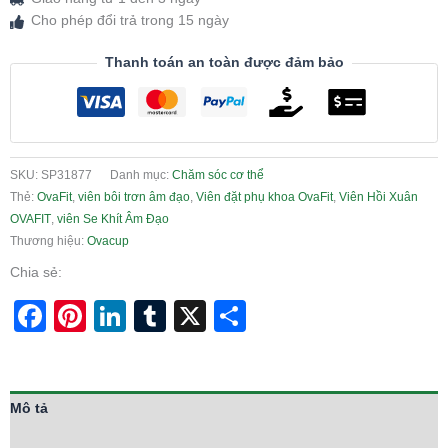
Cho phép đổi trả trong 15 ngày
Thanh toán an toàn được đảm bảo
SKU:
SP31877
Danh mục:
Chăm sóc cơ thể
Thẻ:
OvaFit
,
viên bôi trơn âm đạo
,
Viên đặt phụ khoa OvaFit
,
Viên Hồi Xuân
OVAFIT
,
viên Se Khít Âm Đạo
Thương hiệu:
Ovacup
Chia sẻ:
Facebook
Pinterest
LinkedIn
Tumblr
X
Share
Mô tả
Thông tin bổ sung