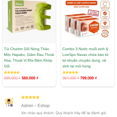
là:
tại
là:
tại
699.000 ₫.
là:
964.000 ₫.
là:
560.000 ₫.
799.000 ₫.
Túi Chườm Gối Nóng Thảo
Combo 3 Nước muối sinh lý
Mộc Hapaku, Giảm Đau Thoái
LiveSpo Navax chứa bào tử
Hóa, Thoát Vị Đĩa Đệm Khớp
lợi khuẩn chuyên dụng, vệ
Gối
sinh tai mũi họng
Được xếp
Được xếp
699.000
₫
560.000
₫
964.000
₫
799.000
₫
hạng
hạng
5.00
5.00
5 sao
5 sao
Được xếp
Admin – Eshop
hạng
5
5
sao
Xin chào quý khách. Quý khách hãy để lại đánh giá