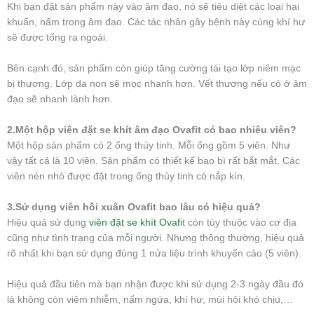
Khi bạn đặt sản phẩm này vào âm đao, nó sẽ tiêu diệt các loại hại
khuẩn, nấm trong âm đạo. Các tác nhân gây bệnh này cùng khí hư
sẽ được tống ra ngoài.
Bên cạnh đó, sản phẩm còn giúp tăng cường tái tạo lớp niêm mạc
bị thương. Lớp da non sẽ mọc nhanh hơn. Vết thương nếu có ở âm
đạo sẽ nhanh lành hơn.
2.Một hộp viên đặt se khít âm đạo Ovafit có bao nhiêu viên?
Một hộp sản phẩm có 2 ống thủy tinh. Mỗi ống gồm 5 viên. Như
vậy tất cả là 10 viên. Sản phẩm có thiết kế bao bì rất bắt mắt. Các
viên nén nhỏ được đặt trong ống thủy tinh có nắp kín.
3.Sử dụng viên hồi xuân Ovafit bao lâu có hiệu quả?
Hiệu quả sử dụng
viên đặt se khít Ovafi
t còn tùy thuộc vào cơ địa
cũng như tình trạng của mỗi người. Nhưng thông thường, hiệu quả
rõ nhất khi bạn sử dụng đúng 1 nửa liệu trình khuyến cáo (5 viên).
Hiệu quả đầu tiên mà bạn nhận được khi sử dụng 2-3 ngày đầu đó
là không còn viêm nhiễm, nấm ngứa, khí hư, mùi hôi khó chịu,…