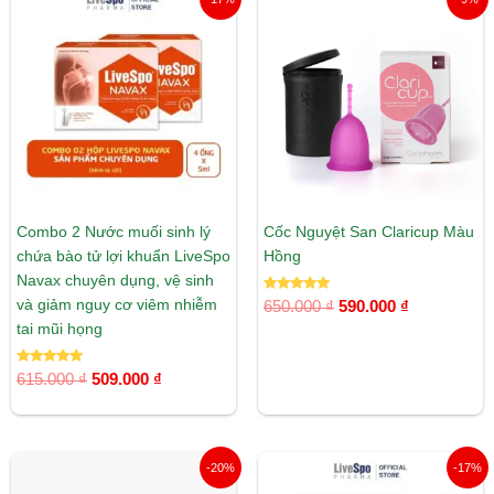
gốc
hiện
gốc
hiện
là:
tại
là:
tại
615.000 ₫.
là:
650.000 ₫.
là:
509.000 ₫.
590.000 ₫.
Combo 2 Nước muối sinh lý
Cốc Nguyệt San Claricup Màu
chứa bào tử lợi khuẩn LiveSpo
Hồng
Navax chuyên dụng, vệ sinh
Được xếp
và giảm nguy cơ viêm nhiễm
650.000
₫
590.000
₫
hạng
5.00
tai mũi họng
5 sao
Được xếp
615.000
₫
509.000
₫
hạng
5.00
5 sao
Giá
Giá
Giá
Giá
-20%
-17%
gốc
hiện
gốc
hiện