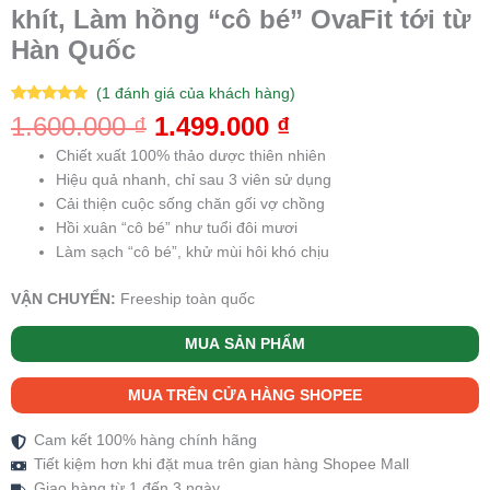
khít, Làm hồng “cô bé” OvaFit tới từ
Hàn Quốc
(
1
đánh giá của khách hàng)
5.00
1
trên 5
1.600.000
₫
1.499.000
₫
dựa trên
đánh giá
Chiết xuất 100% thảo dược thiên nhiên
Hiệu quả nhanh, chỉ sau 3 viên sử dụng
Cải thiện cuộc sống chăn gối vợ chồng
Hồi xuân “cô bé” như tuổi đôi mươi
Làm sạch “cô bé”, khử mùi hôi khó chịu
VẬN CHUYỂN:
Freeship toàn quốc
MUA SẢN PHẨM
MUA TRÊN CỬA HÀNG SHOPEE
Cam kết 100% hàng chính hãng
Tiết kiệm hơn khi đặt mua trên gian hàng Shopee Mall
Giao hàng từ 1 đến 3 ngày