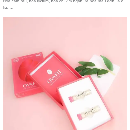
Hoa cầm râu, hoa lycium, hoa chi kim ngân, rễ hoa mẫu đơn, lá ô
liu,….