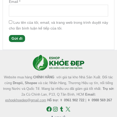
Email
*
Lưu tên của tôi, email, và trang web trong trình duyệt này
cho lần bình luận kế tiếp của tôi.
Facebook
Instagram
Tumblr
X
Website mua hàng
CHÍNH HÃNG
với giá tại kho Nhà Sản Xuất. Đối tác
cùng
Dropii, Shopee
và các Nhãn Hàng, Thương Hiệu uy tín, nổi tiếng
trong Nước và Quốc Tế. Mang lại nhiều ưu đãi giảm giá tốt nhất.
Trụ sở:
2a Cù Chính Lan, P13, Q.Tân Bình, HCM
Email:
eshopkhoedep@gmail.com
Hỗ trợ:
👨
0961 902 722
| 👩
0988 569 267