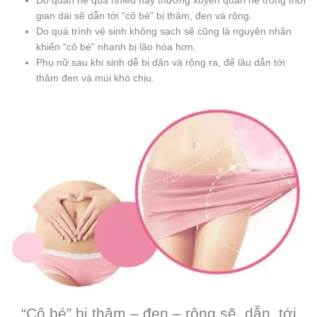
Do quan hệ quá nhiều hay thường xuyên quan hệ trong thời
gian dài sẽ dẫn tới “cô bé” bị thâm, đen và rộng.
Do quá trình vệ sinh không sạch sẽ cũng là nguyên nhân
khiến “cô bé” nhanh bị lão hóa hơn.
Phụ nữ sau khi sinh dễ bị dãn và rộng ra, để lâu dẫn tới
thâm đen và mùi khó chịu.
“Cô bé” bị thâm – đen – rộng sẽ dẫn tới