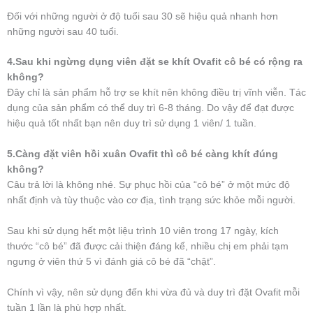
Đối với những người ở độ tuổi sau 30 sẽ hiệu quả nhanh hơn
những người sau 40 tuổi.
4.Sau khi ngừng dụng viên đặt se khít Ovafit cô bé có rộng ra
không?
Đây chỉ là sản phẩm hỗ trợ se khít nên không điều trị vĩnh viễn. Tác
dụng của sản phẩm có thể duy trì 6-8 tháng. Do vậy để đạt được
hiệu quả tốt nhất bạn nên duy trì sử dụng 1 viên/ 1 tuần.
5.Càng đặt viên hồi xuân Ovafit thì cô bé càng khít đúng
không?
Câu trả lời là không nhé. Sự phục hồi của “cô bé” ở một mức độ
nhất định và tùy thuộc vào cơ địa, tình trạng sức khỏe mỗi người.
Sau khi sử dụng hết một liệu trình 10 viên trong 17 ngày, kích
thước “cô bé” đã được cải thiện đáng kể, nhiều chị em phải tạm
ngưng ở viên thứ 5 vì đánh giá cô bé đã “chật”.
Chính vì vậy, nên sử dụng đến khi vừa đủ và duy trì đặt Ovafit mỗi
tuần 1 lần là phù hợp nhất.