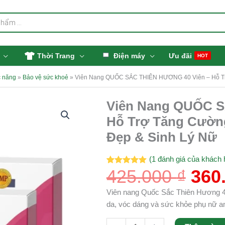
Thời Trang
Điện máy
Ưu đãi
HOT
 năng
»
Bảo vệ sức khoẻ
»
Viên Nang QUỐC SẮC THIÊN HƯƠNG 40 Viên – Hỗ Trợ 
Giá
Viên Nang QUỐC S
Viên
gốc
Nang
Hỗ Trợ Tăng Cường
là:
QUỐC
Đẹp & Sinh Lý Nữ
425.
SẮC
THIÊN
(
1
đánh giá của khách 
HƯƠNG
425.000
₫
360
5.00
1
trên 5
40
dựa trên
đánh giá
Viên
Viên nang Quốc Sắc Thiên Hương 40 vi
-
da, vóc dáng và sức khỏe phụ nữ an
Hỗ
Trợ