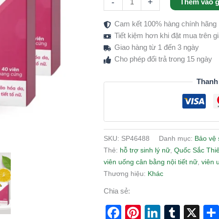
-
+
Thêm vào g
Tăng
Cường
Cam kết 100% hàng chính hãng
Nội
Tiết kiệm hơn khi đặt mua trên 
Tiết
Giao hàng từ 1 đến 3 ngày
Tố
Cho phép đổi trả trong 15 ngày
Nữ,
Cải
Thanh
Thiện
Sắc
Đẹp
&
SKU:
SP46488
Danh mục:
Bảo vệ 
Sinh
Thẻ:
hỗ trợ sinh lý nữ
,
Quốc Sắc Thiê
Lý
viên uống cân bằng nội tiết nữ
,
viên 
Nữ
Thương hiệu:
Khác
số
lượng
Chia sẻ:
Facebook
Pinterest
LinkedI
Tumb
X