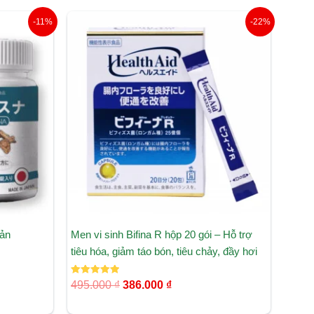
Giá
Giá
-11%
-22%
gốc
hiện
là:
tại
495.000 ₫.
là:
₫.
386.000 ₫.
ản
Men vi sinh Bifina R hộp 20 gói – Hỗ trợ
tiêu hóa, giảm táo bón, tiêu chảy, đầy hơi
Được xếp
495.000
₫
386.000
₫
hạng
5.00
5 sao