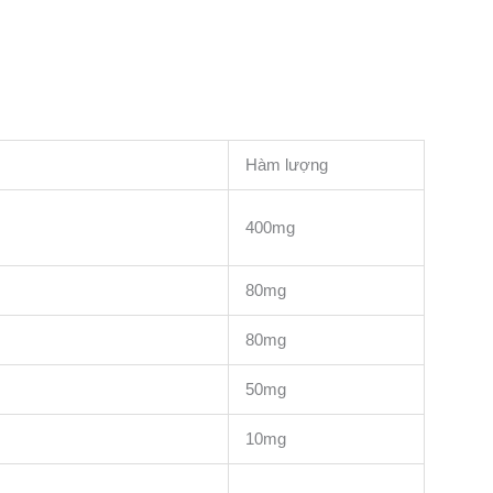
Hàm lượng
400mg
80mg
80mg
50mg
10mg