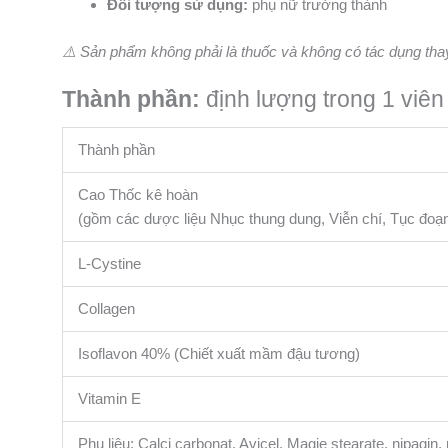
Đối tượng sử dụng:
phụ nữ trưởng thành
⚠️ Sản phẩm không phải là thuốc và không có tác dụng tha
Thành phần:
định lượng trong 1 viên
Thành phần
Cao Thốc kê hoàn
(gồm các dược liệu Nhục thung dung, Viễn chí, Tục đoạn,
L-Cystine
Collagen
Isoflavon 40% (Chiết xuất mầm đậu tương)
Vitamin E
Phụ liệu: Calci carbonat, Avicel, Magie stearate, nipagin,