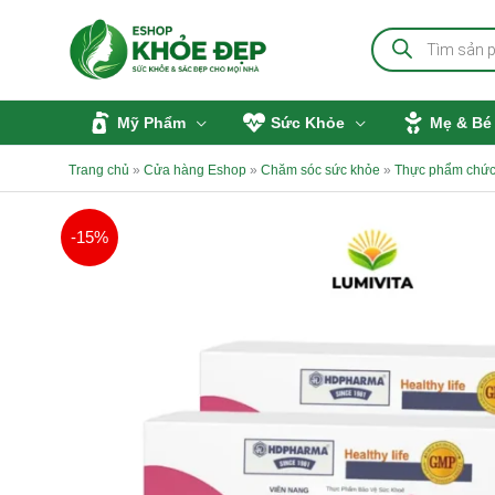
Nhảy
Tìm
tới
kiếm
sản
nội
phẩm
dung
Mỹ Phẩm
Sức Khỏe
Mẹ & Bé
Trang chủ
»
Cửa hàng Eshop
»
Chăm sóc sức khỏe
»
Thực phẩm chức
-15%