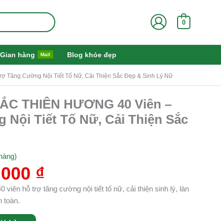
0
Gian hàng
Blog khỏe đẹp
Mall
Tăng Cường Nội Tiết Tố Nữ, Cải Thiện Sắc Đẹp & Sinh Lý Nữ
Giá
ẮC THIÊN HƯƠNG 40 Viên –
hiện
 Nội Tiết Tố Nữ, Cải Thiện Sắc
tại
000 ₫.
là:
360.000 ₫.
hàng)
.000
₫
ên hỗ trợ tăng cường nội tiết tố nữ, cải thiện sinh lý, làn
 toàn.