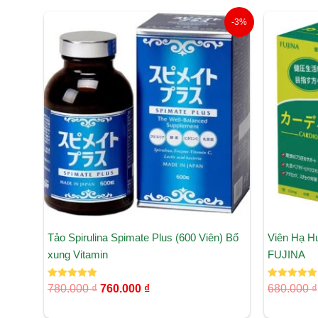
Giá
Giá
-3%
gốc
hiện
là:
tại
780.000 ₫.
là:
760.000 ₫.
Tảo Spirulina Spimate Plus (600 Viên) Bổ
Viên Hạ H
xung Vitamin
FUJINA
Được xếp
Được xếp
780.000
₫
760.000
₫
680.000
₫
hạng
hạng
5.00
5.00
5 sao
5 sao