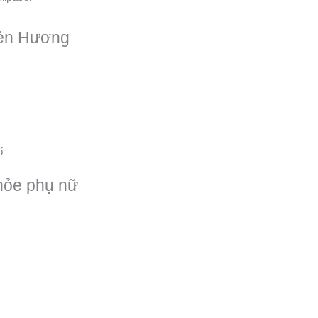
iên Hương
ố
 khỏe phụ nữ