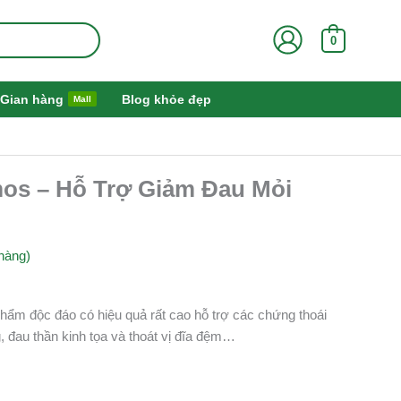
0
Gian hàng
Blog khỏe đẹp
Mall
os – Hỗ Trợ Giảm Đau Mỏi
hàng)
ẩm độc đáo có hiệu quả rất cao hỗ trợ các chứng thoái
 đau thần kinh tọa và thoát vị đĩa đệm…