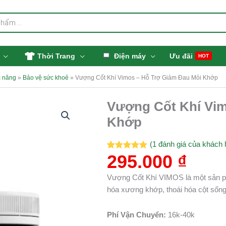
Thời Trang
Điện máy
Ưu đãi
HOT
 năng
»
Bảo vệ sức khoẻ
»
Vượng Cốt Khí Vimos – Hỗ Trợ Giảm Đau Mỏi Khớp
Vượng Cốt Khí Vim
Khớp
(
1
đánh giá của khách 
295.000
₫
5.00
1
trên 5
dựa trên
đánh giá
Vượng Cốt Khí VIMOS là một sản ph
hóa xương khớp, thoái hóa cột sống,
Phí Vận Chuyển:
16k-40k