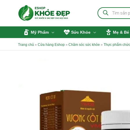
Nhảy
Tìm
tới
kiếm
sản
nội
phẩm
dung
Mỹ Phẩm
Sức Khỏe
Mẹ & Bé
Trang chủ
»
Cửa hàng Eshop
»
Chăm sóc sức khỏe
»
Thực phẩm chức