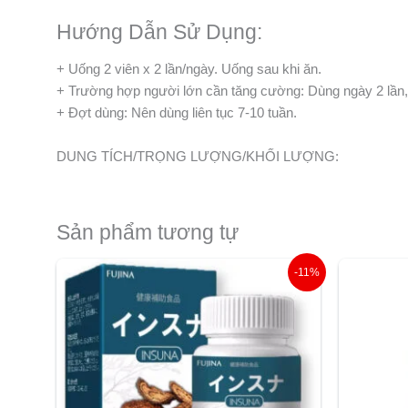
Hướng Dẫn Sử Dụng:
+ Uống 2 viên x 2 lần/ngày. Uống sau khi ăn.
+ Trường hợp người lớn cần tăng cường: Dùng ngày 2 lần, 
+ Đợt dùng: Nên dùng liên tục 7-10 tuần.
DUNG TÍCH/TRỌNG LƯỢNG/KHỐI LƯỢNG:
Sản phẩm tương tự
Giá
Giá
-11%
gốc
hiện
là:
tại
990.000 ₫.
là:
880.000 ₫.