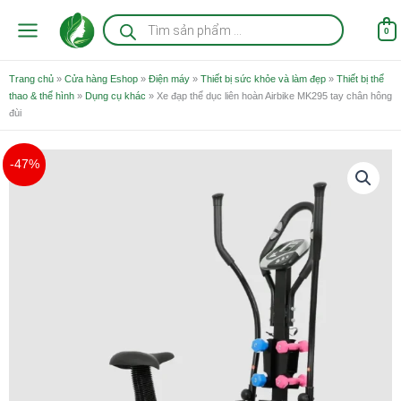
Nhảy
Tìm
kiếm
tới
0
sản
nội
phẩm
dung
Trang chủ
»
Cửa hàng Eshop
»
Điện máy
»
Thiết bị sức khỏe và làm đẹp
»
Thiết bị thể
thao & thể hình
»
Dụng cụ khác
»
Xe đạp thể dục liên hoàn Airbike MK295 tay chân hông
đùi
Giá
Giá
-47%
gốc
hiện
là:
tại
5.990.000 ₫.
là:
3.190.000 ₫.