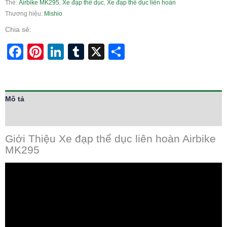
Thẻ:
Airbike MK295
,
Xe đạp thể dục
,
Xe đạp thể dục liên hoàn
Thương hiệu:
Mishio
Chia sẻ:
Facebook
Pinterest
LinkedIn
Tumblr
X
Share
Mô tả
Thông tin bổ sung
Giới Thiệu Xe đạp thể dục liên hoàn Airbike
MK295