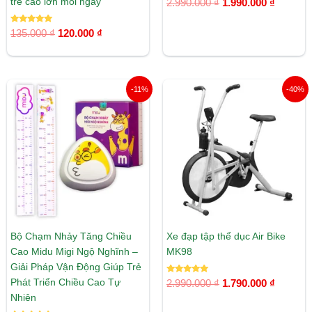
trẻ cao lớn mỗi ngày
2.990.000
₫
1.990.000
₫
hạng
5.00
5 sao
Được xếp
135.000
₫
120.000
₫
hạng
5.00
5 sao
Giá
Giá
Giá
Giá
-11%
-40%
gốc
hiện
gốc
hiện
là:
tại
là:
tại
135.000 ₫.
là:
2.990.000 ₫.
là:
120.000 ₫.
1.790.00
Bộ Chạm Nhảy Tăng Chiều
Xe đạp tập thể dục Air Bike
Cao Midu Migi Ngộ Nghĩnh –
MK98
Giải Pháp Vận Động Giúp Trẻ
Được xếp
Phát Triển Chiều Cao Tự
2.990.000
₫
1.790.000
₫
hạng
5.00
Nhiên
5 sao