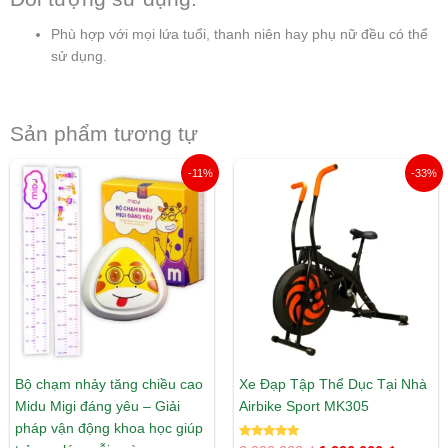
Phù hợp với mọi lứa tuổi, thanh niên hay phụ nữ đều có thể
sử dụng.
Sản phẩm tương tự
Giá
Giá
Giá
Giá
-11%
-33%
gốc
hiện
gốc
hiện
là:
tại
là:
tại
135.000 ₫.
là:
2.990.000 ₫.
là:
120.000 ₫.
1.990.00
Bộ chạm nhảy tăng chiều cao
Xe Đạp Tập Thể Dục Tại Nhà
Midu Migi đáng yêu – Giải
Airbike Sport MK305
pháp vận động khoa học giúp
Được xếp