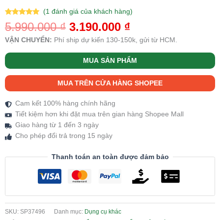
(
1
đánh giá của khách hàng)
5.00
1
trên 5
5.990.000
₫
3.190.000
₫
dựa trên
đánh giá
VẬN CHUYỂN:
Phí ship dự kiến 130-150k, gửi từ HCM.
MUA SẢN PHẨM
MUA TRÊN CỬA HÀNG SHOPEE
Cam kết 100% hàng chính hãng
Tiết kiệm hơn khi đặt mua trên gian hàng Shopee Mall
Giao hàng từ 1 đến 3 ngày
Cho phép đổi trả trong 15 ngày
Thanh toán an toàn được đảm bảo
SKU:
SP37496
Danh mục:
Dụng cụ khác