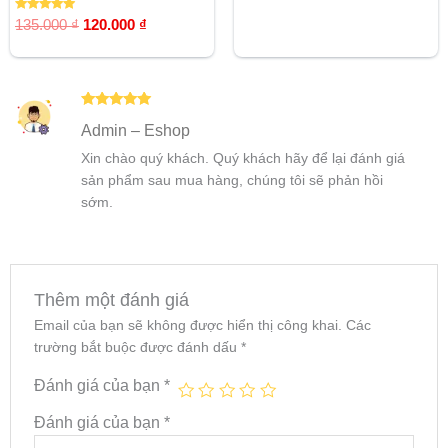
Được xếp
135.000
₫
120.000
₫
hạng
5.00
5 sao
Được xếp
Admin – Eshop
hạng
5
5
sao
Xin chào quý khách. Quý khách hãy để lại đánh giá
sản phẩm sau mua hàng, chúng tôi sẽ phản hồi
sớm.
Thêm một đánh giá
Email của bạn sẽ không được hiển thị công khai.
Các
trường bắt buộc được đánh dấu
*
Đánh giá của bạn
*
Đánh giá của bạn
*