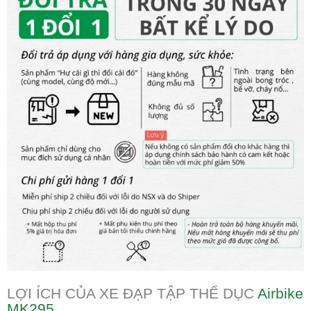
LỢI ÍCH CỦA XE ĐẠP TẬP THỂ DỤC
Airbike
MK295