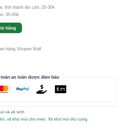
c tỉnh thành lân cận: 20-30k
ận: 35-65k
iỏ hàng
gian hàng Shopee Mall
 toán an toàn được đảm bảo
ùi và vệ sinh
chó
,
xịt khử mùi cho mèo
,
Xịt khử mùi thú cưng