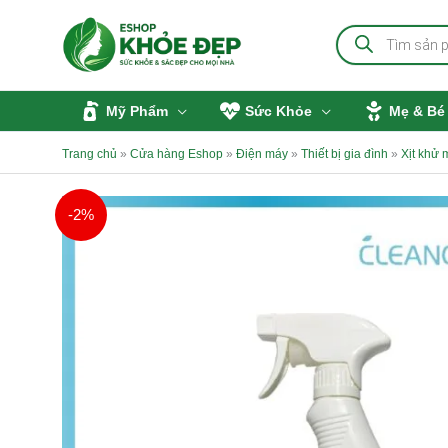
Nhảy
Tìm
tới
kiếm
sản
nội
phẩm
dung
Mỹ Phẩm
Sức Khỏe
Mẹ & Bé
Trang chủ
»
Cửa hàng Eshop
»
Điện máy
»
Thiết bị gia đình
»
Xịt khử 
-2%