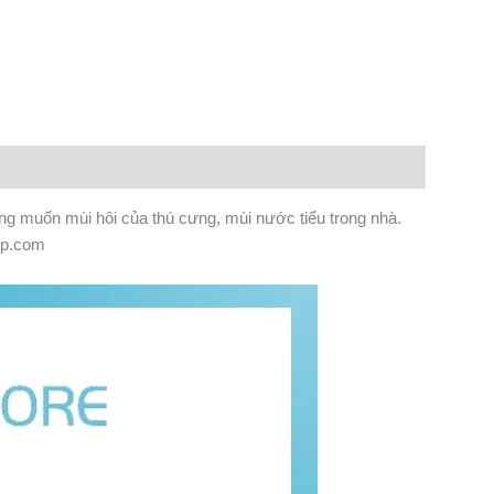
n
lr
Share
g muốn mùi hôi của thú cưng, mùi nước tiểu trong nhà.
ep.com