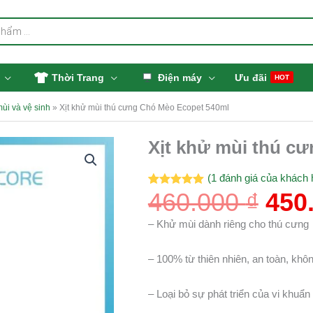
Thời Trang
Điện máy
Ưu đãi
HOT
mùi và vệ sinh
»
Xịt khử mùi thú cưng Chó Mèo Ecopet 540ml
Giá
Xịt khử mùi thú c
Xịt
gốc
khử
là:
mùi
(
1
đánh giá của khách 
460.
460.000
₫
450
thú
5.00
1
trên 5
dựa trên
cưng
đánh giá
– Khử mùi dành riêng cho thú cưng
Chó
Mèo
– 100% từ thiên nhiên, an toàn, khô
Ecopet
540ml
– Loại bỏ sự phát triển của vi khuẩn
số
lượng