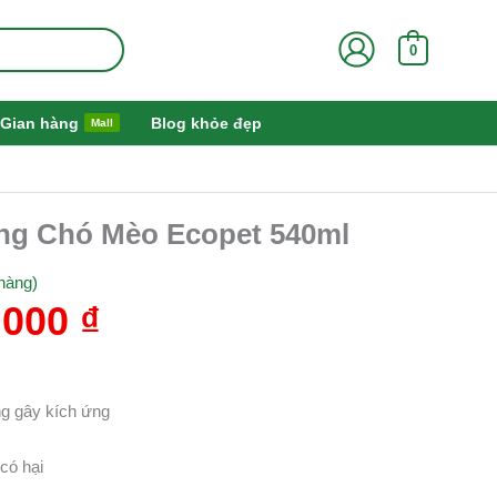
0
Gian hàng
Blog khỏe đẹp
Mall
Giá
ưng Chó Mèo Ecopet 540ml
hiện
tại
hàng)
000 ₫.
là:
.000
₫
450.000 ₫.
ng gây kích ứng
 có hại