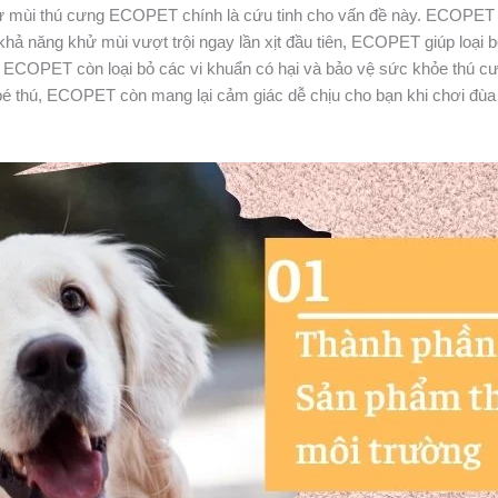
 khử mùi thú cưng ECOPET chính là cứu tinh cho vấn đề này. ECOPE
hả năng khử mùi vượt trội ngay lần xịt đầu tiên, ECOPET giúp loại 
 ECOPET còn loại bỏ các vi khuẩn có hại và bảo vệ sức khỏe thú c
bé thú, ECOPET còn mang lại cảm giác dễ chịu cho bạn khi chơi đùa