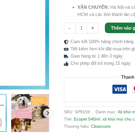
VẬN CHUYỂN:
Hà Nội và cá
HCM và các tỉnh thành lân c
-
+
Thêm vào g
Cam kết 100% hàng chính hãng
Tiết kiệm hơn khi đặt mua trên 
Giao hàng từ 1 đến 3 ngày
Cho phép đổi trả trong 15 ngày
Thanh
SKU:
SP9159
Danh mục:
Xịt khử m
Thẻ:
Ecopet 540ml
,
xịt khử mùi cho 
Thương hiệu:
Cleancore