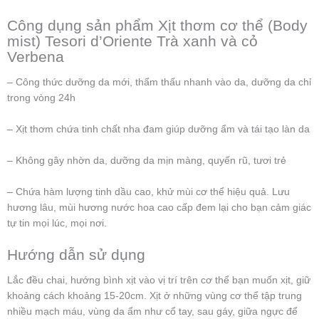
Công dụng sản phẩm Xịt thơm cơ thể (Body
mist) Tesori d’Oriente Trà xanh và cỏ
Verbena
– Công thức dưỡng da mới, thẩm thấu nhanh vào da, dưỡng da chỉ
trong vòng 24h
– Xịt thơm chứa tinh chất nha đam giúp dưỡng ẩm và tái tạo làn da
– Không gây nhờn da, dưỡng da mịn màng, quyến rũ, tươi trẻ
– Chứa hàm lượng tinh dầu cao, khử mùi cơ thể hiệu quả. Lưu
hương lâu, mùi hương nước hoa cao cấp đem lại cho bạn cảm giác
tự tin mọi lúc, mọi nơi.
Hướng dẫn sử dụng
Lắc đều chai, hướng bình xịt vào vị trí trên cơ thể bạn muốn xịt, giữ
khoảng cách khoảng 15-20cm. Xịt ở những vùng cơ thể tập trung
nhiều mạch máu, vùng da ẩm như cổ tay, sau gáy, giữa ngực để