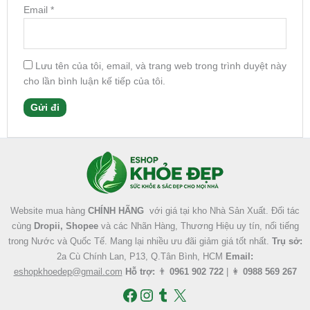
Email
*
Lưu tên của tôi, email, và trang web trong trình duyệt này
cho lần bình luận kế tiếp của tôi.
Facebook
Instagram
Tumblr
X
Website mua hàng
CHÍNH HÃNG
với giá tại kho Nhà Sản Xuất. Đối tác
cùng
Dropii, Shopee
và các Nhãn Hàng, Thương Hiệu uy tín, nổi tiếng
trong Nước và Quốc Tế. Mang lại nhiều ưu đãi giảm giá tốt nhất.
Trụ sở:
2a Cù Chính Lan, P13, Q.Tân Bình, HCM
Email:
eshopkhoedep@gmail.com
Hỗ trợ:
👨
0961 902 722
| 👩
0988 569 267