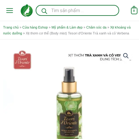
Nhảy
Tìm
kiếm
tới
0
sản
nội
phẩm
dung
Trang chủ
»
Cửa hàng Eshop
»
Mỹ phẩm & Làm đẹp
»
Chăm sóc da
»
Xịt khoáng và
nước dưỡng
»
Xịt thơm cơ thể (Body mist) Tesori d’Oriente Trà xanh và cỏ Verbena