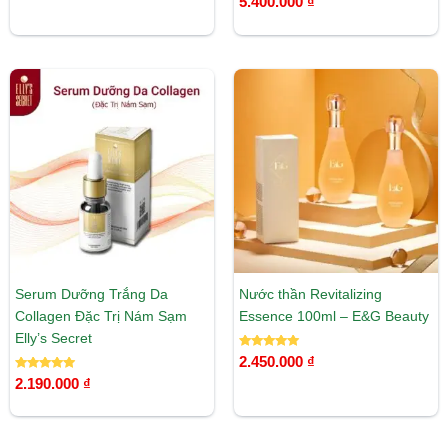
5.400.000
₫
5 sao
hạng
5.00
5 sao
Serum Dưỡng Trắng Da
Nước thần Revitalizing
Collagen Đặc Trị Nám Sạm
Essence 100ml – E&G Beauty
Elly’s Secret
Được xếp
2.450.000
₫
hạng
Được xếp
5.00
2.190.000
₫
hạng
5 sao
5.00
5 sao