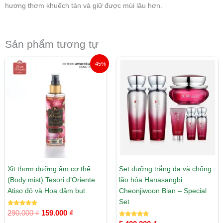
hương thơm khuếch tán và giữ được mùi lâu hơn.
Sản phẩm tương tự
Giá
Giá
-45%
gốc
hiện
là:
tại
290.000 ₫.
là:
159.000 ₫.
Xịt thơm dưỡng ẩm cơ thể
Set dưỡng trắng da và chống
(Body mist) Tesori d’Oriente
lão hóa Hanasangbi
Atiso đỏ và Hoa dâm bụt
Cheonjiwoon Bian – Special
Set
Được xếp
290.000
₫
159.000
₫
hạng
5.00
Được xếp