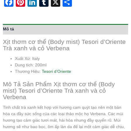
Facebook
Pinterest
LinkedIn
Tumblr
X
Share
Mô tả
Xịt thơm cơ thể (Body mist) Tesori d’Oriente
Trà xanh và cỏ Verbena
Xuất Xứ: Italy
Dung tích: 200ml
Thương Hiệu:
Tesori d’Oriente
Mô Tả Sản Phẩm Xịt thơm cơ thể (Body
mist) Tesori d’Oriente Trà xanh và cỏ
Verbena
Tinh chất trà xanh kết hợp với hương cam quýt tạo nên một bản
hòa ca đầy sức sống của các loại thảo mộc họ Verbena. Các mùi
hương tạo cảm giác tươi mát, hài hòa nhưng đầy quyến rũ. Mùi
hương sẽ như bao bọc, ôm ấp làn da để lại một cảm giác dễ chịu,