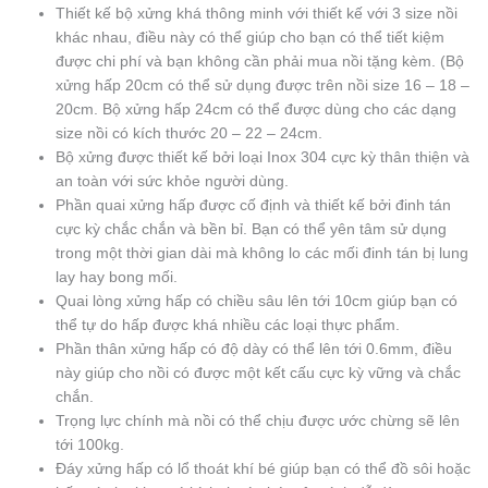
Thiết kế bộ xửng khá thông minh với thiết kế với 3 size nồi
khác nhau, điều này có thể giúp cho bạn có thể tiết kiệm
được chi phí và bạn không cần phải mua nồi tặng kèm. (Bộ
xửng hấp 20cm có thể sử dụng được trên nồi size 16 – 18 –
20cm. Bộ xửng hấp 24cm có thể được dùng cho các dạng
size nồi có kích thước 20 – 22 – 24cm.
Bộ xửng được thiết kế bởi loại Inox 304 cực kỳ thân thiện và
an toàn với sức khỏe người dùng.
Phần quai xửng hấp được cố định và thiết kế bởi đinh tán
cực kỳ chắc chắn và bền bỉ. Bạn có thể yên tâm sử dụng
trong một thời gian dài mà không lo các mối đinh tán bị lung
lay hay bong mối.
Quai lòng xửng hấp có chiều sâu lên tới 10cm giúp bạn có
thể tự do hấp được khá nhiều các loại thực phẩm.
Phần thân xửng hấp có độ dày có thể lên tới 0.6mm, điều
này giúp cho nồi có được một kết cấu cực kỳ vững và chắc
chắn.
Trọng lực chính mà nồi có thể chịu được ước chừng sẽ lên
tới 100kg.
Đáy xửng hấp có lổ thoát khí bé giúp bạn có thể đồ sôi hoặc