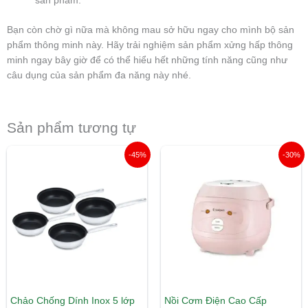
sản phẩm.
Bạn còn chờ gì nữa mà không mau sở hữu ngay cho mình bộ sản
phẩm thông minh này. Hãy trải nghiệm sản phẩm xửng hấp thông
minh ngay bây giờ để có thể hiểu hết những tính năng cũng như
câu dụng của sản phẩm đa năng này nhé.
Sản phẩm tương tự
Khoảng
Giá
Giá
-45%
-30%
giá:
gốc
hiện
từ
là:
tại
220.000 ₫
1.450.000 ₫.
là:
đến
1.019.00
365.000 ₫
Chảo Chống Dính Inox 5 lớp
Nồi Cơm Điện Cao Cấp