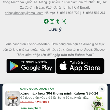
trong Nước và Quốc Tế. Mang lại nhiều ưu đãi giảm giá tốt nhất.
Trụ sở:
2a Cù Chính Lan, P13, Q.Tân Bình, HCM
Email:
eshopkhoedep@gmail.com
Hỗ trợ:
👨
0961 902 722
| 👩
0988 569 267
Lưu ý
Mua hàng trên
Eshopkhoedep
. Đơn hàng của bạn sẻ được giao trực
tiếp từ kho nhà sản xuất hoặc đối tác của chúng tôi như Dropii, Shopee...
"
Mua sắm nhận Ưu đãi ngập tràn trên Eshop Mall
"
Giá
Giá
×
ĐANG ĐƯỢC QUAN TÂM
gốc
hiện
@2026 Eshop Khỏe Đẹp, All right reserved
Xửng hấp Inox 304 thông minh Kalpen SSK-24
là:
tại
Đã được thêm vào giỏ 3 lần trong 30 ngày gần đây.
Website:
Eshop Mall
|
Eshopkhoedep.com
960.000 ₫.
là:
960.000
₫
528.000
₫
528.000 ₫.
Xem sản phẩm →