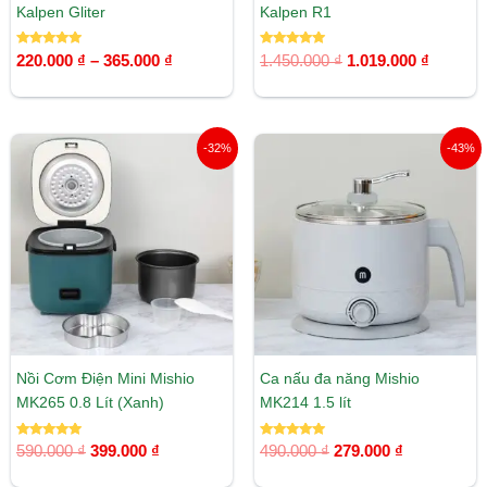
Kalpen Gliter
Kalpen R1
Được xếp
Được xếp
220.000
₫
–
365.000
₫
1.450.000
₫
1.019.000
₫
hạng
hạng
5.00
5.00
5 sao
5 sao
Giá
Giá
Giá
Giá
-32%
-43%
gốc
hiện
gốc
hiện
là:
tại
là:
tại
590.000 ₫.
là:
490.000 ₫.
là:
399.000 ₫.
279.000 ₫.
Nồi Cơm Điện Mini Mishio
Ca nấu đa năng Mishio
MK265 0.8 Lít (Xanh)
MK214 1.5 lít
Được xếp
Được xếp
590.000
₫
399.000
₫
490.000
₫
279.000
₫
hạng
hạng
5.00
5.00
5 sao
5 sao