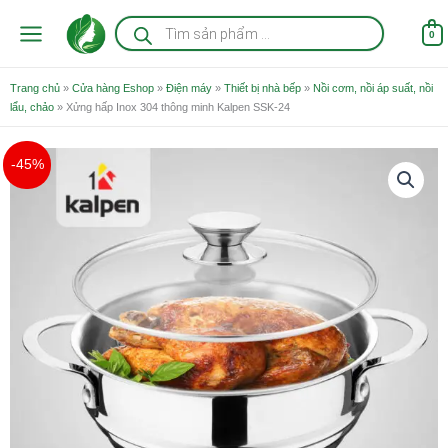
Nhảy
Tìm
kiếm
tới
0
sản
nội
phẩm
dung
Trang chủ
»
Cửa hàng Eshop
»
Điện máy
»
Thiết bị nhà bếp
»
Nồi cơm, nồi áp suất, nồi
lẩu, chảo
»
Xửng hấp Inox 304 thông minh Kalpen SSK-24
Giá
Giá
Xửng
-45%
gốc
hiện
hấp
là:
tại
Inox
960.000 ₫.
là:
304
528.000 ₫.
thông
minh
Kalpen
SSK-
24
số
lượng