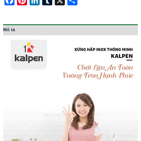
Facebook
Pinterest
LinkedIn
Tumblr
X
Share
Mô tả