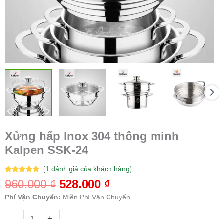
Xửng hấp Inox 304 thông minh
Kalpen SSK-24
(
1
đánh giá của khách hàng)
5.00
1
trên 5
960.000
₫
528.000
₫
dựa trên
đánh giá
Phí Vận Chuyển:
Miễn Phí Vận Chuyển.
-
+