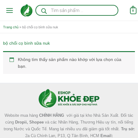
Nhảy
Tìm
kiếm
tới
0
sản
nội
phẩm
dung
Trang chủ
»
bộ chổi cọ bình sữa nuk
bộ chổi cọ bình sữa nuk
Không tìm thấy sản phẩm nào khớp với lựa chọn của
bạn.
Facebook
Instagram
Tumblr
X
Website mua hàng
CHÍNH HÃNG
với giá tại kho Nhà Sản Xuất. Đối tác
cùng
Dropii, Shopee
và các Nhãn Hàng, Thương Hiệu uy tín, nổi tiếng
trong Nước và Quốc Tế. Mang lại nhiều ưu đãi giảm giá tốt nhất.
Trụ sở:
2a Cù Chính Lan, P13, Q.Tân Bình, HCM
Email: