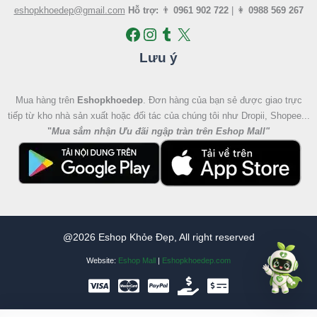
eshopkhoedep@gmail.com
Hỗ trợ:
👨
0961 902 722
| 👩
0988 569 267
Lưu ý
Mua hàng trên
Eshopkhoedep
. Đơn hàng của bạn sẻ được giao trực
tiếp từ kho nhà sản xuất hoặc đối tác của chúng tôi như Dropii, Shopee...
"
Mua sắm nhận Ưu đãi ngập tràn trên Eshop Mall
"
@2026 Eshop Khỏe Đẹp, All right reserved
Website:
Eshop Mall
|
Eshopkhoedep.com