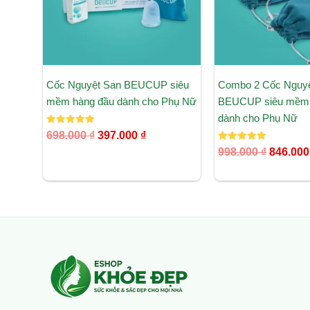
Cốc Nguyệt San BEUCUP siêu
Combo 2 Cốc Nguyê
mềm hàng đầu dành cho Phụ Nữ
BEUCUP siêu mềm 
dành cho Phụ Nữ
Được xếp
698.000
₫
397.000
₫
hạng
5.00
Được xếp
998.000
₫
846.00
5 sao
hạng
5.00
5 sao
Facebook
Instagram
Tumblr
X