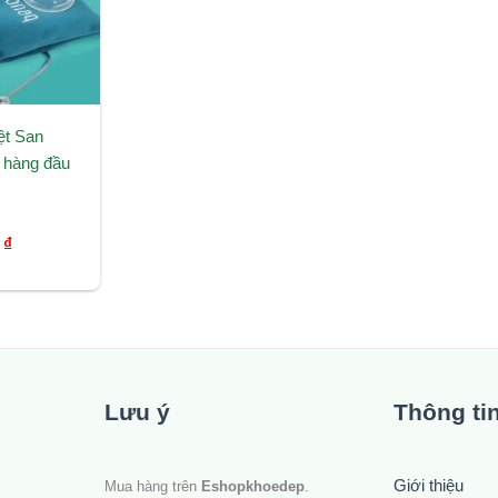
̣t San
hàng đầu
0
₫
Lưu ý
Thông ti
Giới thiệu
Mua hàng trên
Eshopkhoedep
.