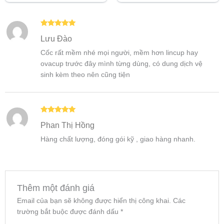
5 sao
5 sao
Được xếp
Lưu Đào
hạng
5
5
sao
Cốc rất mềm nhé mọi người, mềm hơn lincup hay
ovacup trước đây mình từng dùng, có dung dịch vệ
sinh kèm theo nên cũng tiện
Được xếp
Phan Thị Hồng
hạng
5
5
sao
Hàng chất lượng, đóng gói kỹ , giao hàng nhanh.
Thêm một đánh giá
Email của bạn sẽ không được hiển thị công khai.
Các
trường bắt buộc được đánh dấu
*