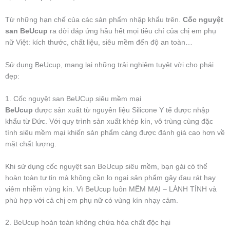
Từ những hạn chế của các sản phẩm nhập khẩu trên.
Cốc nguyệt
san BeUcup
ra đời đáp ứng hầu hết mọi tiêu chí của chị em phụ
nữ Việt: kích thước, chất liệu, siêu mềm đến độ an toàn…
Sử dụng BeUcup, mang lại những trải nghiệm tuyệt vời cho phái
đẹp:
1. Cốc nguyệt san BeUCup siêu mềm mại
BeUcup
được sản xuất từ nguyên liệu Silicone Y tế được nhập
khẩu từ Đức. Với quy trình sản xuất khép kín, vô trùng cùng đặc
tính siêu mềm mại khiến sản phẩm càng được đánh giá cao hơn về
mặt chất lượng.
Khi sử dụng cốc nguyệt san BeUcup siêu mềm, bạn gái có thể
hoàn toàn tự tin mà không cần lo ngại sản phẩm gây đau rát hay
viêm nhiễm vùng kín. Vì BeUcup luôn MỀM MẠI – LÀNH TÍNH và
phù hợp với cả chị em phụ nữ có vùng kín nhạy cảm.
2. BeUcup hoàn toàn không chứa hóa chất độc hại