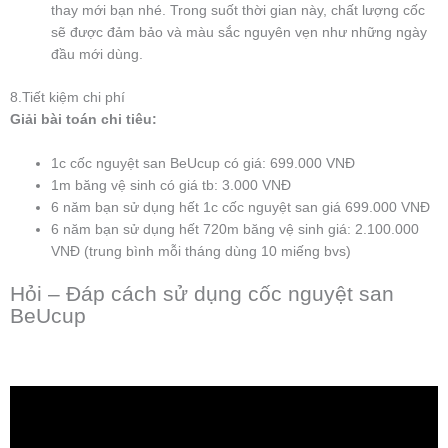
thay mới bạn nhé. Trong suốt thời gian này, chất lượng cốc
sẽ được đảm bảo và màu sắc nguyên vẹn như những ngày
đầu mới dùng.
8.Tiết kiệm chi phí
Giải bài toán chi tiêu:
1c cốc nguyệt san BeUcup có giá: 699.000 VNĐ
1m băng vệ sinh có giá tb: 3.000 VNĐ
6 năm bạn sử dụng hết 1c cốc nguyệt san giá 699.000 VNĐ
6 năm bạn sử dụng hết 720m băng vệ sinh giá: 2.100.000
VNĐ (trung bình mỗi tháng dùng 10 miếng bvs)
Hỏi – Đáp cách sử dụng cốc nguyệt san
BeUcup