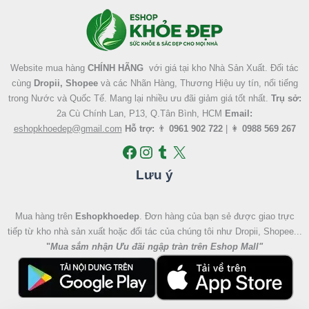
Facebook
Instagram
Tumblr
X
Website mua hàng
CHÍNH HÃNG
với giá tại kho Nhà Sản Xuất. Đối tác
cùng
Dropii, Shopee
và các Nhãn Hàng, Thương Hiệu uy tín, nổi tiếng
trong Nước và Quốc Tế. Mang lại nhiều ưu đãi giảm giá tốt nhất.
Trụ sở:
2a Cù Chính Lan, P13, Q.Tân Bình, HCM
Email:
eshopkhoedep@gmail.com
Hỗ trợ:
👨
0961 902 722
| 👩
0988 569 267
Lưu ý
Mua hàng trên
Eshopkhoedep
. Đơn hàng của bạn sẻ được giao trực
tiếp từ kho nhà sản xuất hoặc đối tác của chúng tôi như Dropii, Shopee...
"
Mua sắm nhận Ưu đãi ngập tràn trên Eshop Mall
"