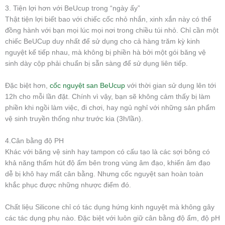
3. Tiện lợi hơn với BeUcup trong “ngày ấy”
Thật tiện lợi biết bao với chiếc cốc nhỏ nhắn, xinh xắn này có thể
đồng hành với bạn mọi lúc mọi nơi trong chiều túi nhỏ. Chỉ cần một
chiếc BeUCup duy nhất để sử dụng cho cả hàng trăm kỳ kinh
nguyệt kế tiếp nhau, mà không bị phiền hà bởi một gói băng vệ
sinh dày cộp phải chuẩn bị sẵn sàng để sử dụng liên tiếp.
Đặc biệt hơn,
cốc nguyệt san BeUcup
với thời gian sử dụng lên tới
12h cho mỗi lần đặt. Chính vì vậy, bạn sẽ không cảm thấy bị làm
phiền khi ngồi làm việc, đi chơi, hay ngủ nghỉ với những sản phẩm
vệ sinh truyền thống như trước kia (3h/lần).
4.Cân bằng độ PH
Khác với băng vệ sinh hay tampon có cấu tạo là các sợi bông có
khả năng thấm hút độ ẩm bên trong vùng âm đạo, khiến âm đạo
dễ bị khô hay mất cân bằng. Nhưng cốc nguyệt san hoàn toàn
khắc phục được những nhược điểm đó.
Chất liệu Silicone chỉ có tác dụng hứng kinh nguyệt mà không gây
các tác dụng phụ nào. Đặc biệt với luôn giữ cân bằng độ ẩm, độ pH