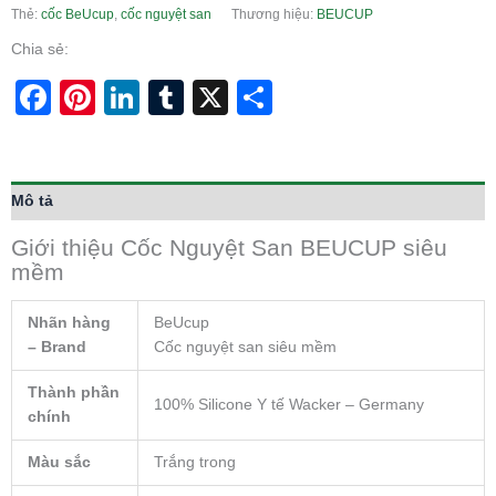
Thẻ:
cốc BeUcup
,
cốc nguyệt san
Thương hiệu:
BEUCUP
Chia sẻ:
Facebook
Pinterest
LinkedIn
Tumblr
X
Share
Mô tả
Giới thiệu Cốc Nguyệt San BEUCUP siêu
mềm
Nhãn hàng
BeUcup
– Brand
Cốc nguyệt san siêu mềm
Thành phần
100% Silicone Y tế Wacker – Germany
chính
Màu sắc
Trắng trong