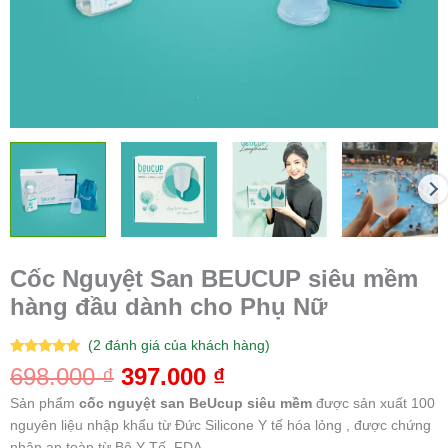
Cốc Nguyệt San BEUCUP siêu mềm
hàng đầu dành cho Phụ Nữ
(
2
đánh giá của khách hàng)
5.00
2
trên 5
698.000
₫
397.000
₫
dựa trên
đánh giá
Sản phẩm
cốc nguyệt san BeUcup siêu mềm
được sản xuất 100
nguyên liệu nhập khẩu từ Đức Silicone Y tế hóa lỏng , được chứng
nhận an toàn từ Bộ Y Tế, FDA.