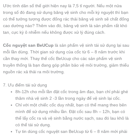
Ước tính dân số thế giới hiện nay là 7,5 tỉ người. Nếu một nửa
trong số đó đang sử dụng băng vệ sinh cho mỗi kỳ nguyệt thì bạn
có thể tưởng tượng được đống rác thải băng vệ sinh sẽ chất đống
cao dường nào? Thêm vào đó, băng vệ sinh là sản phẩm rất khó
tan, cực kỳ ô nhiễm nếu không được xử lý đúng cách.
Cốc nguyệt san BeUCup
là sản phẩm vệ sinh tái sử dụng lại sau
mỗi lần dùng. Thời gian sử dụng của cốc từ 6 – 8 năm trước khi
cần thay mới. Thay thế cốc BeUcup cho các sản phẩm vệ sinh
truyền thống là bạn đang góp phần bảo vệ môi trường, giảm thiểu
nguồn rác xả thải ra môi trường.
7. Ưu điểm tái sử dụng
8h-12h cho mỗi lần đặt cốc trong âm đạo, bạn chỉ phải ghé
thăm nhà vệ sinh 2 -3 lần trong ngày để vệ sinh lại cốc.
Chỉ với một chiếc cốc duy nhất, bạn có thể mang theo bên
mình để sử dụng nhiều lần. Đặt cốc sau 8h – 12h, bạn có
thể lấy cốc ra và vệ sinh bằng nước sạch, sau đó lau khô là
có thể tái sử dụng.
Tự tin dùng cốc nguyệt san BeUcup từ 6 – 8 năm mới phải