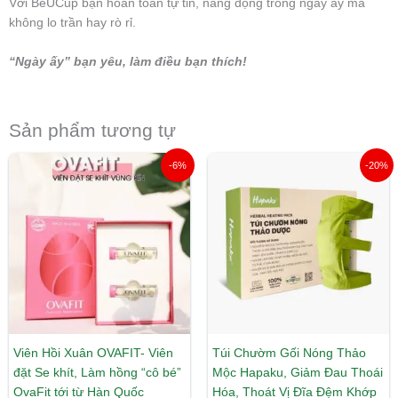
Với BeUCup bạn hoàn toàn tự tin, năng động trong ngày ấy mà
không lo trần hay rò rỉ.
“Ngày ấy” bạn yêu, làm điều bạn thích!
Sản phẩm tương tự
Giá
Giá
Giá
Giá
-6%
-20%
gốc
hiện
gốc
hiện
là:
tại
là:
tại
1.600.000 ₫.
là:
699.000 ₫.
là:
1.499.000 ₫.
560.000 ₫.
Viên Hồi Xuân OVAFIT- Viên
Túi Chườm Gối Nóng Thảo
đặt Se khít, Làm hồng “cô bé”
Mộc Hapaku, Giảm Đau Thoái
OvaFit tới từ Hàn Quốc
Hóa, Thoát Vị Đĩa Đệm Khớp