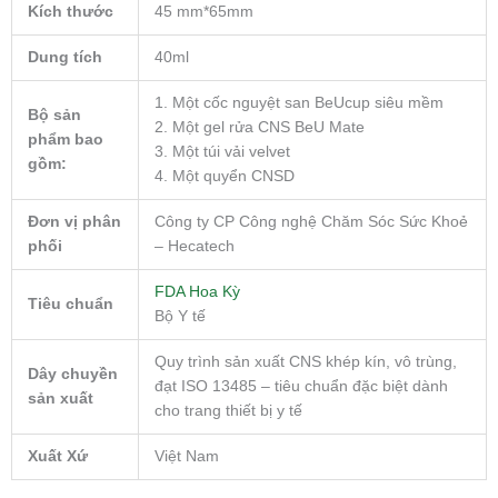
Kích thước
45 mm*65mm
Dung tích
40ml
1. Một cốc nguyệt san BeUcup siêu mềm
Bộ sản
2. Một gel rửa CNS BeU Mate
phẩm bao
3. Một túi vải velvet
gồm:
4. Một quyển CNSD
Đơn vị phân
Công ty CP Công nghệ Chăm Sóc Sức Khoẻ
phối
– Hecatech
FDA Hoa Kỳ
Tiêu chuẩn
Bộ Y tế
Quy trình sản xuất CNS khép kín, vô trùng,
Dây chuyền
đạt ISO 13485 – tiêu chuẩn đặc biệt dành
sản xuất
cho trang thiết bị y tế
Xuất Xứ
Việt Nam