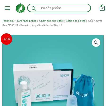
Nhảy
Tìm
kiếm
tới
0
sản
nội
phẩm
dung
Trang chủ
»
Cửa hàng Eshop
»
Chăm sóc sức khỏe
»
Chăm sóc cơ thể
»
Cốc Nguyệt
San BEUCUP siêu mềm hàng đầu dành cho Phụ Nữ
Giá
Giá
-43%
gốc
hiện
là:
tại
698.000 ₫.
là:
397.000 ₫.