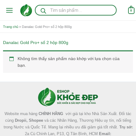
Nhảy
Tìm
kiếm
tới
0
sản
nội
phẩm
dung
Trang chủ
»
Danalac Gold Pro+ số 2 hộp 800g
Danalac Gold Pro+ số 2 hộp 800g
Không tìm thấy sản phẩm nào khớp với lựa chọn của
bạn.
Facebook
Instagram
Tumblr
X
Website mua hàng
CHÍNH HÃNG
với giá tại kho Nhà Sản Xuất. Đối tác
cùng
Dropii, Shopee
và các Nhãn Hàng, Thương Hiệu uy tín, nổi tiếng
trong Nước và Quốc Tế. Mang lại nhiều ưu đãi giảm giá tốt nhất.
Trụ sở:
2a Cù Chính Lan, P13, Q.Tân Bình, HCM
Email: