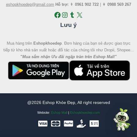
eshopkhoedep@gmail.com
Hỗ trợ:
👨
0961 902 722
| 👩
0988 569 267
Lưu ý
Mua hàng trên
Eshopkhoedep
. Đơn hàng của bạn sẻ được giao trực
tiếp từ kho nhà sản xuất hoặc đối tác của chúng tôi như Dropii, Shopee...
"
Mua sắm nhận Ưu đãi ngập tràn trên Eshop Mall
"
@2026 Eshop Khỏe Đẹp, All right reserved
Website:
Eshop Mall
|
Eshopkhoedep.com