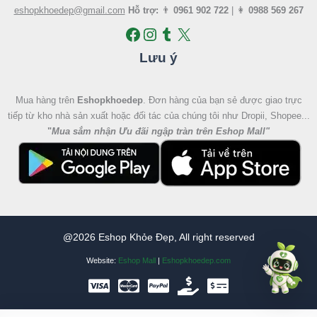
eshopkhoedep@gmail.com
Hỗ trợ:
👨
0961 902 722
| 👩
0988 569 267
Lưu ý
Mua hàng trên
Eshopkhoedep
. Đơn hàng của bạn sẻ được giao trực
tiếp từ kho nhà sản xuất hoặc đối tác của chúng tôi như Dropii, Shopee...
"
Mua sắm nhận Ưu đãi ngập tràn trên Eshop Mall
"
@2026 Eshop Khỏe Đẹp, All right reserved
Website:
Eshop Mall
|
Eshopkhoedep.com