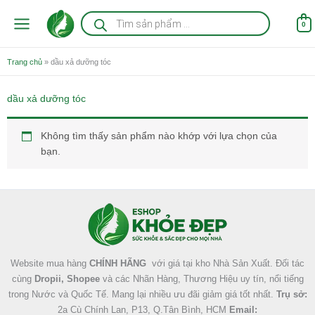
Nhảy
Tìm
kiếm
tới
0
sản
nội
phẩm
dung
Trang chủ
»
dầu xả dưỡng tóc
dầu xả dưỡng tóc
Không tìm thấy sản phẩm nào khớp với lựa chọn của
bạn.
Facebook
Instagram
Tumblr
X
Website mua hàng
CHÍNH HÃNG
với giá tại kho Nhà Sản Xuất. Đối tác
cùng
Dropii, Shopee
và các Nhãn Hàng, Thương Hiệu uy tín, nổi tiếng
trong Nước và Quốc Tế. Mang lại nhiều ưu đãi giảm giá tốt nhất.
Trụ sở:
2a Cù Chính Lan, P13, Q.Tân Bình, HCM
Email: