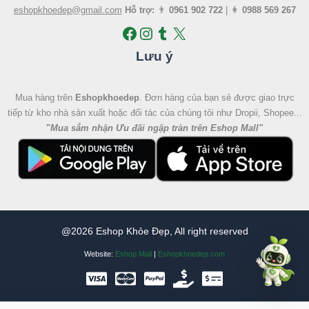
eshopkhoedep@gmail.com
Hỗ trợ:
👨
0961 902 722
| 👩
0988 569 267
Lưu ý
Mua hàng trên
Eshopkhoedep
. Đơn hàng của bạn sẻ được giao trực
tiếp từ kho nhà sản xuất hoặc đối tác của chúng tôi như Dropii, Shopee...
"
Mua sắm nhận Ưu đãi ngập tràn trên Eshop Mall
"
@2026 Eshop Khỏe Đẹp, All right reserved
Website:
Eshop Mall
|
Eshopkhoedep.com