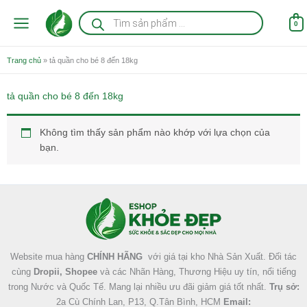
Nhảy
Tìm
kiếm
tới
0
sản
nội
phẩm
dung
Trang chủ
»
tả quần cho bé 8 đến 18kg
tả quần cho bé 8 đến 18kg
Không tìm thấy sản phẩm nào khớp với lựa chọn của
bạn.
Facebook
Instagram
Tumblr
X
Website mua hàng
CHÍNH HÃNG
với giá tại kho Nhà Sản Xuất. Đối tác
cùng
Dropii, Shopee
và các Nhãn Hàng, Thương Hiệu uy tín, nổi tiếng
trong Nước và Quốc Tế. Mang lại nhiều ưu đãi giảm giá tốt nhất.
Trụ sở:
2a Cù Chính Lan, P13, Q.Tân Bình, HCM
Email: