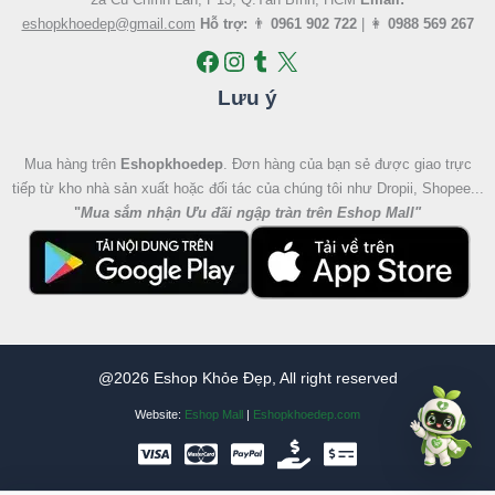
eshopkhoedep@gmail.com
Hỗ trợ:
👨
0961 902 722
| 👩
0988 569 267
Lưu ý
Mua hàng trên
Eshopkhoedep
. Đơn hàng của bạn sẻ được giao trực
tiếp từ kho nhà sản xuất hoặc đối tác của chúng tôi như Dropii, Shopee...
"
Mua sắm nhận Ưu đãi ngập tràn trên Eshop Mall
"
@2026 Eshop Khỏe Đẹp, All right reserved
Website:
Eshop Mall
|
Eshopkhoedep.com