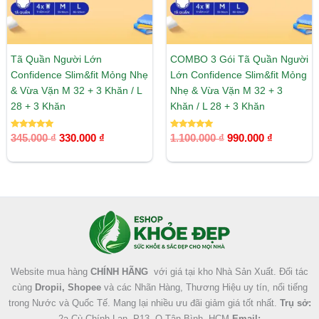
Tã Quần Người Lớn
COMBO 3 Gói Tã Quần Người
Confidence Slim&fit Mỏng Nhẹ
Lớn Confidence Slim&fit Mỏng
& Vừa Vặn M 32 + 3 Khăn / L
Nhẹ & Vừa Vặn M 32 + 3
28 + 3 Khăn
Khăn / L 28 + 3 Khăn
Được xếp
Được xếp
345.000
₫
330.000
₫
1.100.000
₫
990.000
₫
hạng
hạng
5.00
5.00
5 sao
5 sao
Facebook
Instagram
Tumblr
X
Website mua hàng
CHÍNH HÃNG
với giá tại kho Nhà Sản Xuất. Đối tác
cùng
Dropii, Shopee
và các Nhãn Hàng, Thương Hiệu uy tín, nổi tiếng
trong Nước và Quốc Tế. Mang lại nhiều ưu đãi giảm giá tốt nhất.
Trụ sở:
2a Cù Chính Lan, P13, Q.Tân Bình, HCM
Email: