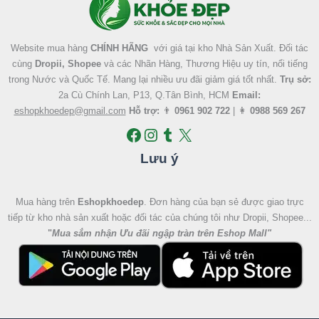
Website mua hàng
CHÍNH HÃNG
với giá tại kho Nhà Sản Xuất. Đối tác
cùng
Dropii, Shopee
và các Nhãn Hàng, Thương Hiệu uy tín, nổi tiếng
trong Nước và Quốc Tế. Mang lại nhiều ưu đãi giảm giá tốt nhất.
Trụ sở:
2a Cù Chính Lan, P13, Q.Tân Bình, HCM
Email:
eshopkhoedep@gmail.com
Hỗ trợ:
👨
0961 902 722
| 👩
0988 569 267
Lưu ý
Mua hàng trên
Eshopkhoedep
. Đơn hàng của bạn sẻ được giao trực
tiếp từ kho nhà sản xuất hoặc đối tác của chúng tôi như Dropii, Shopee...
"
Mua sắm nhận Ưu đãi ngập tràn trên Eshop Mall
"