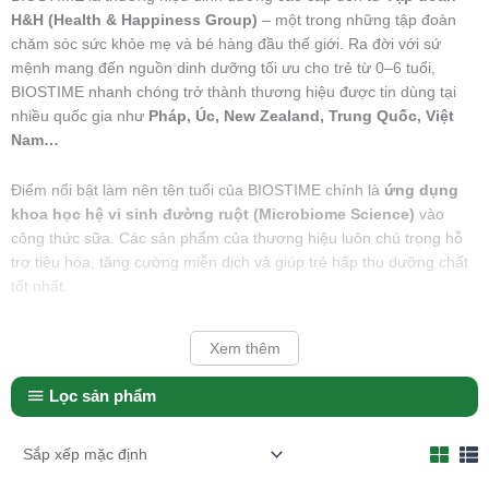
H&H (Health & Happiness Group)
– một trong những tập đoàn
chăm sóc sức khỏe mẹ và bé hàng đầu thế giới. Ra đời với sứ
mệnh mang đến nguồn dinh dưỡng tối ưu cho trẻ từ 0–6 tuổi,
BIOSTIME nhanh chóng trở thành thương hiệu được tin dùng tại
nhiều quốc gia như
Pháp, Úc, New Zealand, Trung Quốc, Việt
Nam…
Điểm nổi bật làm nên tên tuổi của BIOSTIME chính là
ứng dụng
khoa học hệ vi sinh đường ruột (Microbiome Science)
vào
công thức sữa. Các sản phẩm của thương hiệu luôn chú trọng hỗ
trợ tiêu hóa, tăng cường miễn dịch và giúp trẻ hấp thu dưỡng chất
tốt nhất.
Xem thêm
Lọc sản phẩm