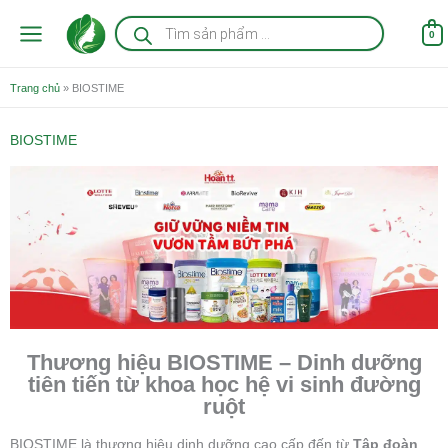
Nhảy
Tìm
kiếm
tới
0
sản
nội
phẩm
dung
Trang chủ
»
BIOSTIME
BIOSTIME
Thương hiệu BIOSTIME – Dinh dưỡng
tiên tiến từ khoa học hệ vi sinh đường
ruột
BIOSTIME là thương hiệu dinh dưỡng cao cấp đến từ
Tập đoàn