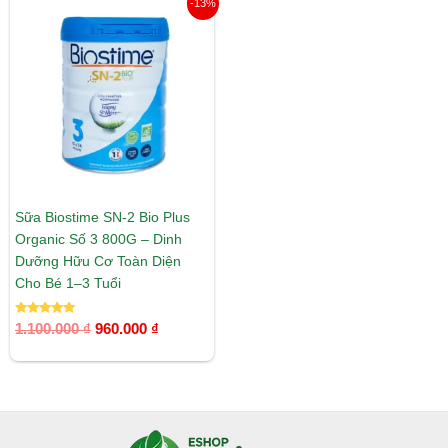
Giá
Giá
-13%
gốc
hiện
là:
tại
1.100.000 ₫.
là:
960.000 ₫.
Sữa Biostime SN-2 Bio Plus
Organic Số 3 800G – Dinh
Dưỡng Hữu Cơ Toàn Diện
Cho Bé 1–3 Tuổi
Được xếp
1.100.000
₫
960.000
₫
hạng
5.00
5 sao
Facebook
Instagram
Tumblr
X