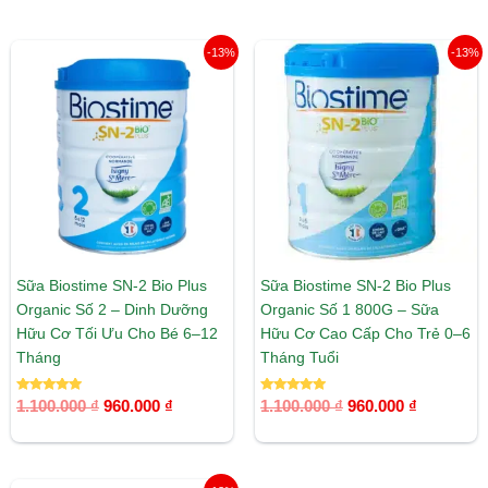
Giá
Giá
Giá
Giá
-13%
-13%
gốc
hiện
gốc
hiện
là:
tại
là:
tại
1.100.000 ₫.
là:
1.100.000 ₫.
là:
960.000 ₫.
960.000 ₫
Sữa Biostime SN-2 Bio Plus
Sữa Biostime SN-2 Bio Plus
Organic Số 2 – Dinh Dưỡng
Organic Số 1 800G – Sữa
Hữu Cơ Tối Ưu Cho Bé 6–12
Hữu Cơ Cao Cấp Cho Trẻ 0–6
Tháng
Tháng Tuổi
Được xếp
Được xếp
1.100.000
₫
960.000
₫
1.100.000
₫
960.000
₫
hạng
hạng
5.00
5.00
5 sao
5 sao