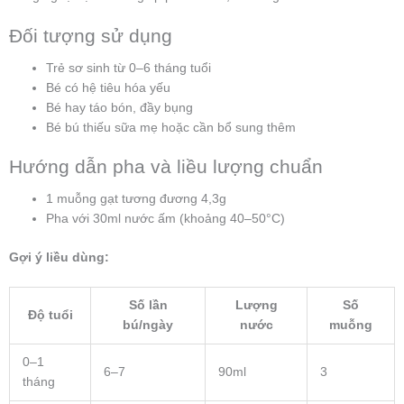
Đối tượng sử dụng
Trẻ sơ sinh từ 0–6 tháng tuổi
Bé có hệ tiêu hóa yếu
Bé hay táo bón, đầy bụng
Bé bú thiếu sữa mẹ hoặc cần bổ sung thêm
Hướng dẫn pha và liều lượng chuẩn
1 muỗng gạt tương đương 4,3g
Pha với 30ml nước ấm (khoảng 40–50°C)
Gợi ý liều dùng:
Số lần
Lượng
Số
Độ tuổi
bú/ngày
nước
muỗng
0–1
6–7
90ml
3
tháng