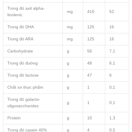
Trong đó axit alpha-
mg
410
52
linolenic
Trong đó DHA
mg
125
16
Trong đó ARA
mg
125
16
Carbohydrate
g
56
7,1
Trong đó đường
g
48
6,1
Trong đó lactose
g
47
6
Chất xơ thực phẩm
g
1
0,1
Trong đó galacto-
g
1
0,1
oligosaccharides
Protein
g
10
1,3
Trong đó casein 40%
g
4
0,5