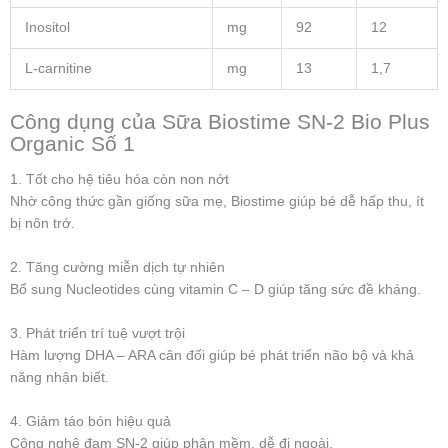
Inositol
mg
92
12
L-carnitine
mg
13
1,7
Công dụng của Sữa Biostime SN-2 Bio Plus
Organic Số 1
1. Tốt cho hệ tiêu hóa còn non nớt
Nhờ công thức gần giống sữa mẹ, Biostime giúp bé dễ hấp thu, ít
bị nôn trớ.
2. Tăng cường miễn dịch tự nhiên
Bổ sung Nucleotides cùng vitamin C – D giúp tăng sức đề kháng.
3. Phát triển trí tuệ vượt trội
Hàm lượng DHA – ARA cân đối giúp bé phát triển não bộ và khả
năng nhận biết.
4. Giảm táo bón hiệu quả
Công nghệ đạm SN-2 giúp phân mềm, dễ đi ngoài.