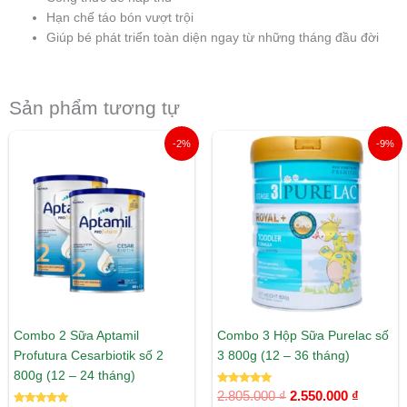
Hạn chế táo bón vượt trội
Giúp bé phát triển toàn diện ngay từ những tháng đầu đời
Sản phẩm tương tự
Giá
Giá
Giá
Giá
-2%
-9%
gốc
hiện
gốc
hiện
là:
tại
là:
tại
1.450.000 ₫.
là:
2.805.000 ₫.
là:
1.424.000 ₫.
2.550.00
Combo 2 Sữa Aptamil
Combo 3 Hộp Sữa Purelac số
Profutura Cesarbiotik số 2
3 800g (12 – 36 tháng)
800g (12 – 24 tháng)
Được xếp
2.805.000
₫
2.550.000
₫
hạng