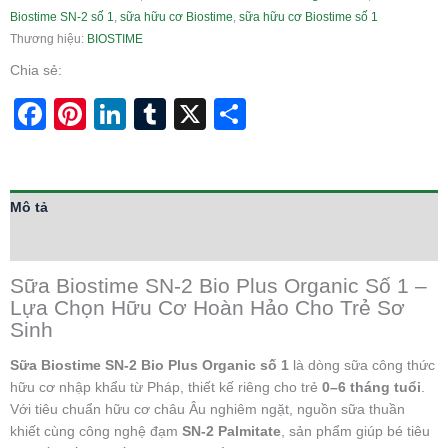
Biostime SN-2 số 1
,
sữa hữu cơ Biostime
,
sữa hữu cơ Biostime số 1
Thương hiệu:
BIOSTIME
Chia sẻ:
Facebook
Pinterest
LinkedIn
Tumblr
X
Share
Mô tả
Thông tin bổ sung
Sữa Biostime SN-2 Bio Plus Organic Số 1 –
Lựa Chọn Hữu Cơ Hoàn Hảo Cho Trẻ Sơ
Sinh
Sữa Biostime SN-2 Bio Plus Organic số 1
là dòng sữa công thức
hữu cơ nhập khẩu từ Pháp, thiết kế riêng cho trẻ
0–6 tháng tuổi
.
Với tiêu chuẩn hữu cơ châu Âu nghiêm ngặt, nguồn sữa thuần
khiết cùng công nghệ đạm
SN-2 Palmitate
, sản phẩm giúp bé tiêu