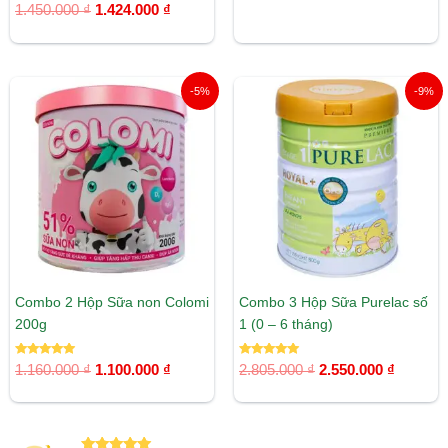
Được xếp
5.00
1.450.000
₫
1.424.000
₫
hạng
5 sao
5.00
5 sao
Giá
Giá
Giá
Giá
-5%
-9%
gốc
hiện
gốc
hiện
là:
tại
là:
tại
1.160.000 ₫.
là:
2.805.000 ₫.
là:
1.100.000 ₫.
2.550.00
Combo 2 Hộp Sữa non Colomi
Combo 3 Hộp Sữa Purelac số
200g
1 (0 – 6 tháng)
Được xếp
Được xếp
1.160.000
₫
1.100.000
₫
2.805.000
₫
2.550.000
₫
hạng
hạng
5.00
5.00
5 sao
5 sao