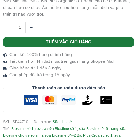
Sữa Biostime SN-2 Bio Plus Organic số 1 dành cho bé 0–6 tháng,
chuẩn hữu cơ châu Âu, hỗ trợ tiêu hóa, tăng miễn dịch và phát
triển trí não vượt trội.
-
+
THÊM VÀO GIỎ HÀNG
Cam kết 100% hàng chính hãng
Tiết kiệm hơn khi đặt mua trên gian hàng Shopee Mall
Giao hàng từ 1 đến 3 ngày
Cho phép đổi trả trong 15 ngày
Thanh toán an toàn được đảm bảo
SKU:
SP44710
Danh mục:
Sữa cho bé
Thẻ:
Biostime số 1
,
review sữa Biostime số 1
,
sữa Biostime 0–6 tháng
,
sữa
Biostime cho trẻ sơ sinh
,
sữa Biostime SN-2 Bio Plus Organic số 1
,
sữa