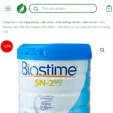
Nhảy
Tìm
kiếm
tới
0
sản
nội
phẩm
dung
Trang chủ
»
Cửa hàng Eshop
»
Mẹ và bé
»
Dinh dưỡng cho bé
»
Sữa cho bé
»
Sữa
Biostime SN-2 Bio Plus Organic Số 1 800G – Sữa Hữu Cơ Cao Cấp Cho Trẻ 0–6 Tháng
Tuổi
Giá
Giá
Sữa
-13%
gốc
hiện
Biostime
là:
tại
SN-
1.100.000 ₫.
là:
2
960.000 ₫.
Bio
Plus
Organic
Số
1
800G
-
Sữa
Hữu