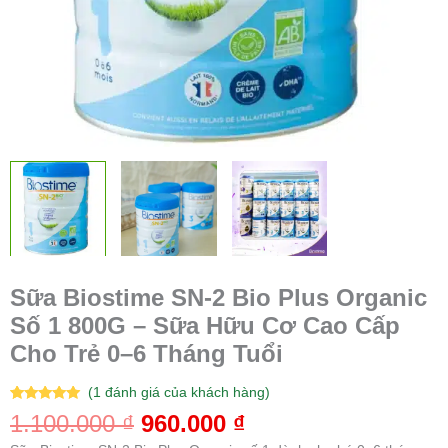
Cơ
Cao
Cấp
Cho
Trẻ
0–
6
Tháng
Tuổi
số
lượng
Sữa Biostime SN-2 Bio Plus Organic
Số 1 800G – Sữa Hữu Cơ Cao Cấp
Cho Trẻ 0–6 Tháng Tuổi
(
1
đánh giá của khách hàng)
5.00
1
trên 5
1.100.000
₫
960.000
₫
dựa trên
đánh giá