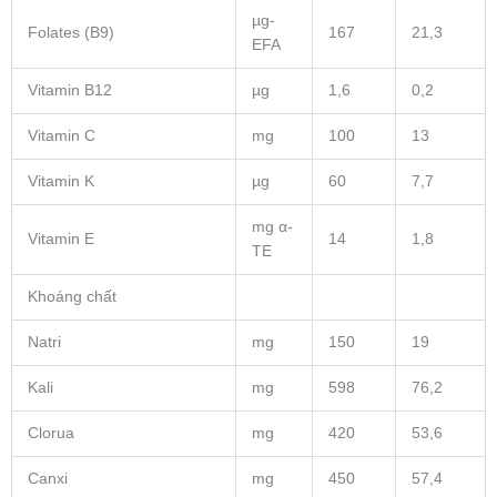
µg-
Folates (B9)
167
21,3
EFA
Vitamin B12
µg
1,6
0,2
Vitamin C
mg
100
13
Vitamin K
µg
60
7,7
mg α-
Vitamin E
14
1,8
TE
Khoáng chất
Natri
mg
150
19
Kali
mg
598
76,2
Clorua
mg
420
53,6
Canxi
mg
450
57,4