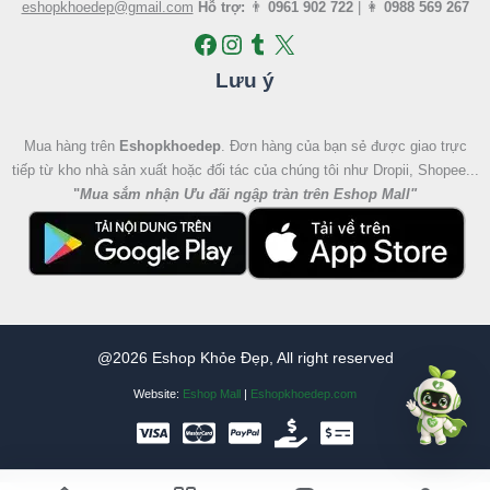
eshopkhoedep@gmail.com
Hỗ trợ:
👨
0961 902 722
| 👩
0988 569 267
Lưu ý
Mua hàng trên
Eshopkhoedep
. Đơn hàng của bạn sẻ được giao trực
tiếp từ kho nhà sản xuất hoặc đối tác của chúng tôi như Dropii, Shopee...
"
Mua sắm nhận Ưu đãi ngập tràn trên Eshop Mall
"
@2026 Eshop Khỏe Đẹp, All right reserved
Website:
Eshop Mall
|
Eshopkhoedep.com