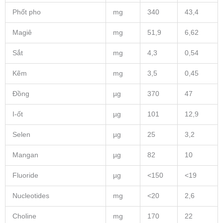
Phốt pho
mg
340
43,4
Magiê
mg
51,9
6,62
Sắt
mg
4,3
0,54
Kẽm
mg
3,5
0,45
Đồng
µg
370
47
I-ốt
µg
101
12,9
Selen
µg
25
3,2
Mangan
µg
82
10
Fluoride
µg
<150
<19
Nucleotides
mg
<20
2,6
Choline
mg
170
22