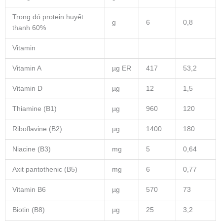
Trong đó protein huyết
g
6
0,8
thanh 60%
Vitamin
Vitamin A
µg ER
417
53,2
Vitamin D
µg
12
1,5
Thiamine (B1)
µg
960
120
Riboflavine (B2)
µg
1400
180
Niacine (B3)
mg
5
0,64
Axit pantothenic (B5)
mg
6
0,77
Vitamin B6
µg
570
73
Biotin (B8)
µg
25
3,2