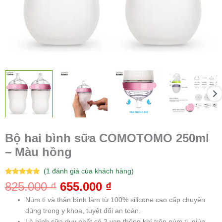
Bộ hai bình sữa COMOTOMO 250ml
– Màu hồng
(
1
đánh giá của khách hàng)
5.00
1
trên 5
825.000
₫
655.000
₫
dựa trên
đánh giá
Núm ti và thân bình làm từ 100% silicone cao cấp chuyên
dùng trong y khoa, tuyệt đối an toàn.
Là bình sữa duy nhất có 2 van thông khí trên núm ti, giúp