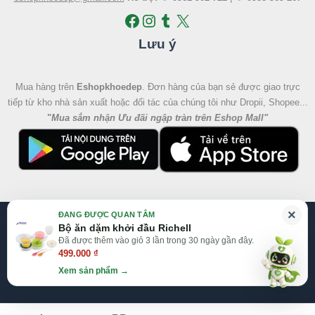
Lưu ý
Mua hàng trên
Eshopkhoedep
. Đơn hàng của bạn sẻ được giao trực
tiếp từ kho nhà sản xuất hoặc đối tác của chúng tôi như Dropii, Shopee...
"
Mua sắm nhận Ưu đãi ngập tràn trên Eshop Mall
"
×
ĐANG ĐƯỢC QUAN TÂM
@2026 Eshop Khỏe Đẹp, All right reserved
Bộ ăn dặm khởi đầu Richell
Đã được thêm vào giỏ 3 lần trong 30 ngày gần đây.
Website:
Eshop Mall
|
Eshopkhoedep.com
499.000
₫
Xem sản phẩm →