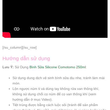
[/su_column][/su_row]
Hướng dẫn sử dụng
Lưu Ý:
Sử Dụng
Bình Sữa Silicone Comotomo 250ml
:
Sử dụng dung dịch vệ sinh bình sữa dịu nhẹ, tránh làm mài
mòn.
Lộn ngược núm ti và dùng tay không rửa van thông khí,
không sử dụng chổi cọ núm để cọ van thông khí (xem
hướng dẫn ở mục Video).
Tiệt trùng được bằng cách luộc sôi (tránh để sản phẩm