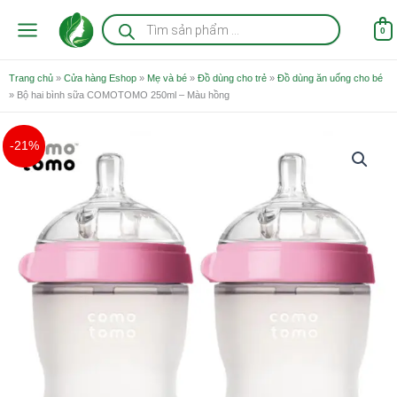
Nhảy
Tìm
kiếm
tới
0
sản
nội
phẩm
dung
Trang chủ
»
Cửa hàng Eshop
»
Mẹ và bé
»
Đồ dùng cho trẻ
»
Đồ dùng ăn uống cho bé
»
Bộ hai bình sữa COMOTOMO 250ml – Màu hồng
Giá
Giá
-21%
gốc
hiện
là:
tại
825.000 ₫.
là:
655.000 ₫.