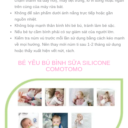
chạm thành và đáy nồi), máy tiệt trùng, lò vi sóng hoặc ngăn
trên cùng của máy rửa bát.
Không để sản phẩm dưới ánh nắng trực tiếp hoặc gần
nguồn nhiệt.
Không bóp mạnh thân bình khi bé bú, tránh làm bé sặc.
Nếu bé tự cầm bình phải có sự giám sát của người lớn.
Kiểm tra núm vú trước mỗi lần sử dụng bằng cách kéo mạnh
về mọi hướng. Nên thay mới núm ti sau 1-2 tháng sử dụng
hoặc thấy xuất hiện vết nứt, rách.
BÉ YÊU BÚ BÌNH SỮA SILICONE
COMOTOMO