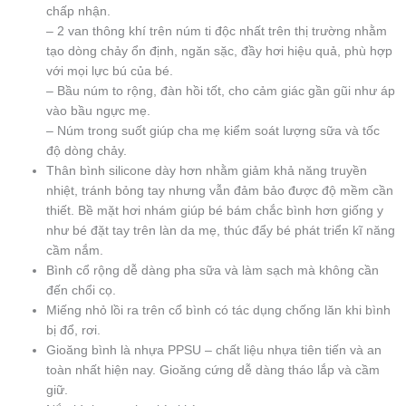
chấp nhận.
– 2 van thông khí trên núm ti độc nhất trên thị trường nhằm
tạo dòng chảy ổn định, ngăn sặc, đầy hơi hiệu quả, phù hợp
với mọi lực bú của bé.
– Bầu núm to rộng, đàn hồi tốt, cho cảm giác gần gũi như áp
vào bầu ngực mẹ.
– Núm trong suốt giúp cha mẹ kiểm soát lượng sữa và tốc
độ dòng chảy.
Thân bình silicone dày hơn nhằm giảm khả năng truyền
nhiệt, tránh bỏng tay nhưng vẫn đảm bảo được độ mềm cần
thiết. Bề mặt hơi nhám giúp bé bám chắc bình hơn giống y
như bé đặt tay trên làn da mẹ, thúc đẩy bé phát triển kĩ năng
cầm nắm.
Bình cổ rộng dễ dàng pha sữa và làm sạch mà không cần
đến chổi cọ.
Miếng nhỏ lồi ra trên cổ bình có tác dụng chống lăn khi bình
bị đổ, rơi.
Gioăng bình là nhựa PPSU – chất liệu nhựa tiên tiến và an
toàn nhất hiện nay. Gioăng cứng dễ dàng tháo lắp và cầm
giữ.