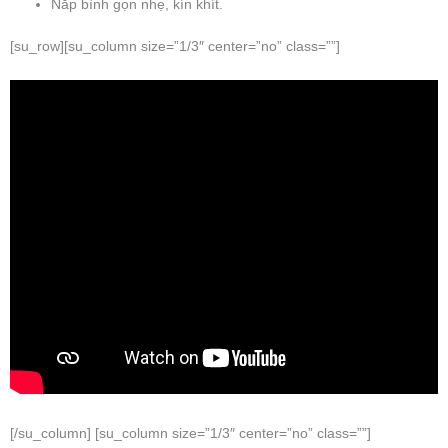
Nắp bình gọn nhẹ, kín khít.
[su_row][su_column size=”1/3″ center=”no” class=””]
[/su_column] [su_column size=”1/3″ center=”no” class=””]