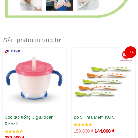
Sản phẩm tương tự
Giá
Giá
-9%
gốc
hiện
là:
tại
159.000 ₫.
là:
144.000 ₫.
Cốc tập uống 3 giai đoạn
Bộ 5 Thìa Mềm NUK
Richell
Được xếp
159.000
₫
144.000
₫
hạng
Được xếp
5.00
289.000
₫