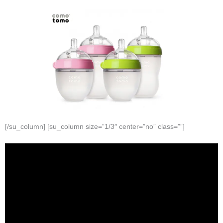
[/su_column] [su_column size=”1/3″ center=”no” class=””]