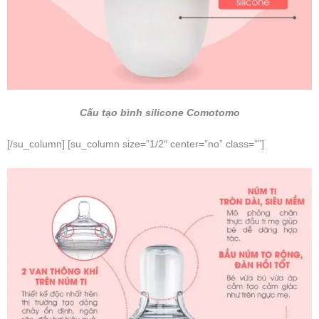
Cấu tạo bình silicone Comotomo
[/su_column] [su_column size=”1/2″ center=”no” class=””]