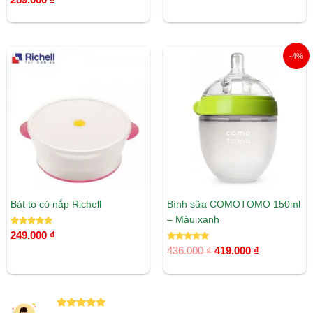
hạng
5 sao
5.00
5 sao
Giá
Giá
-4%
gốc
hiện
là:
tại
436.000 ₫.
là:
419.000 ₫.
Bát to có nắp Richell
Bình sữa COMOTOMO 150ml
– Màu xanh
Được xếp
249.000
₫
hạng
5.00
Được xếp
436.000
₫
419.000
₫
5 sao
hạng
5.00
5 sao