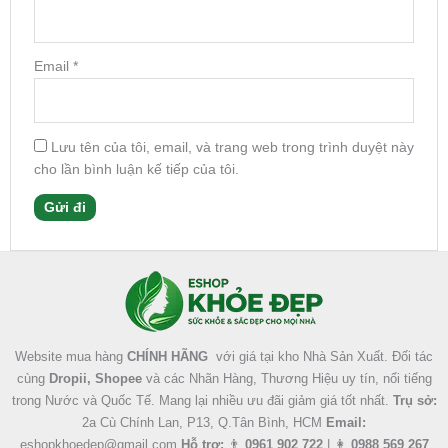
Email
*
Lưu tên của tôi, email, và trang web trong trình duyệt này
cho lần bình luận kế tiếp của tôi.
Facebook
Instagram
Tumblr
X
Website mua hàng
CHÍNH HÃNG
với giá tại kho Nhà Sản Xuất. Đối tác
cùng
Dropii, Shopee
và các Nhãn Hàng, Thương Hiệu uy tín, nổi tiếng
trong Nước và Quốc Tế. Mang lại nhiều ưu đãi giảm giá tốt nhất.
Trụ sở:
2a Cù Chính Lan, P13, Q.Tân Bình, HCM
Email:
eshopkhoedep@gmail.com
Hỗ trợ:
👨
0961 902 722
| 👩
0988 569 267