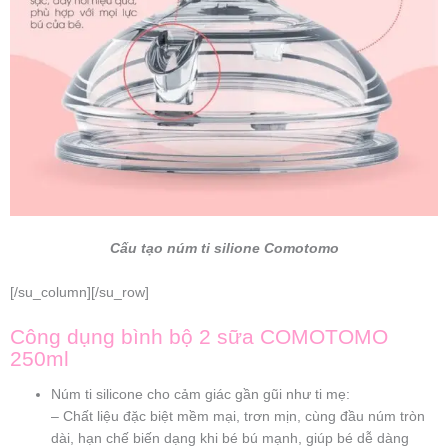
Cấu tạo núm ti silione Comotomo
[/su_column][/su_row]
Công dụng bình bộ 2 sữa COMOTOMO
250ml
Núm ti silicone cho cảm giác gần gũi như ti mẹ:
– Chất liệu đặc biệt mềm mại, trơn mịn, cùng đầu núm tròn
dài, hạn chế biến dạng khi bé bú mạnh, giúp bé dễ dàng