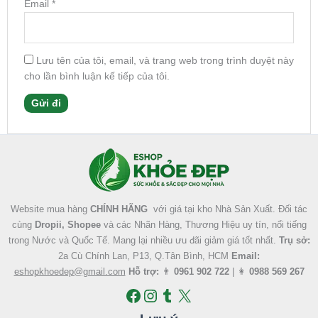
Email
*
Lưu tên của tôi, email, và trang web trong trình duyệt này
cho lần bình luận kế tiếp của tôi.
Facebook
Instagram
Tumblr
X
Website mua hàng
CHÍNH HÃNG
với giá tại kho Nhà Sản Xuất. Đối tác
cùng
Dropii, Shopee
và các Nhãn Hàng, Thương Hiệu uy tín, nổi tiếng
trong Nước và Quốc Tế. Mang lại nhiều ưu đãi giảm giá tốt nhất.
Trụ sở:
2a Cù Chính Lan, P13, Q.Tân Bình, HCM
Email:
eshopkhoedep@gmail.com
Hỗ trợ:
👨
0961 902 722
| 👩
0988 569 267