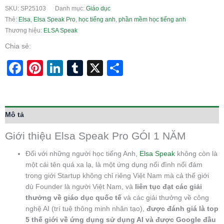
SKU:
SP25103
Danh mục:
Giáo dục
Thẻ:
Elsa
,
Elsa Speak Pro
,
học tiếng anh
,
phần mềm học tiếng anh
Thương hiệu:
ELSA Speak
Chia sẻ:
Facebook
Pinterest
LinkedIn
Tumblr
X
Share
Mô tả
Giới thiệu Elsa Speak Pro GÓI 1 NĂM
Đối với những người học tiếng Anh,
Elsa Speak
không còn là
một cái tên quá xa lạ, là một ứng dụng nổi đình nổi đám
trong giới Startup không chỉ riêng Việt Nam mà cả thế giới
dù Founder là người Việt Nam, và
liên tục đạt các giải
thưởng về giáo dục quốc tế
và các giải thưởng về công
nghệ AI (trí tuệ thông minh nhân tạo),
được đánh giá là top
5 thế giới về ứng dụng sử dụng AI và được Google đầu