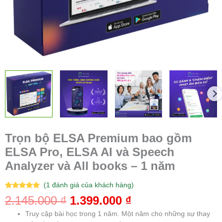
Trọn bộ ELSA Premium bao gồm
ELSA Pro, ELSA AI và Speech
Analyzer và All books – 1 năm
(
1
đánh giá của khách hàng)
5.00
1
trên 5
2.145.000
₫
1.399.000
₫
dựa trên
đánh giá
Truy cập bài học trong 1 năm. Một năm cho những sự thay