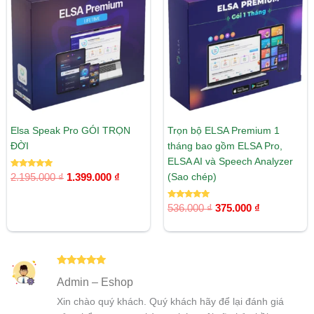
là:
tại
là:
tại
2.195.000 ₫.
là:
536.000 ₫.
là:
1.399.000 ₫.
375.000 ₫.
Elsa Speak Pro GÓI TRỌN
Trọn bộ ELSA Premium 1
ĐỜI
tháng bao gồm ELSA Pro,
ELSA AI và Speech Analyzer
Được xếp
(Sao chép)
2.195.000
₫
1.399.000
₫
hạng
5.00
5 sao
Được xếp
536.000
₫
375.000
₫
hạng
5.00
5 sao
Được xếp
Admin – Eshop
hạng
5
5
sao
Xin chào quý khách. Quý khách hãy để lại đánh giá