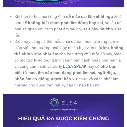
Khi bạn tự học nói tiếng Anh
dễ mắc sai lầm chết người
là
bạn
sẽ không biết mình phát âm đúng hay sai
, và lâu dài
bạn sẽ quen với cách phát âm sai đó,
sau này rất khó sửa
lỗi
.
Điều này cũng có thể mắc phải dù bạn học tại trung tâm vì
giáo viên họ thường phải dạy nhiều học viên một lớp,
không
thể chỉnh sửa phát âm
cho bạn từng chữ một. Vì vậy, việc
có một trợ lý ảo thông minh luôn bạn cạnh nhắc nhở bạn là
vô cùng cần thiết, và trợ lý
ELSA SPEAK
này sẽ
cho bạn
biết từ nào, âm nào bạn đang phát âm sai, ngữ điệu,
nhấn âm có giống người bản xứ
chưa và cách phát âm,
nói sao cho đúng trên bất kỳ câu từ nào bạn nói.