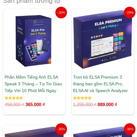
Sản phẩm tương tự
Giá
Giá
Giá
Giá
-20%
-29%
gốc
hiện
gốc
hiện
là:
tại
là:
tại
458.000 ₫.
là:
1.255.000 ₫.
là:
365.000 ₫.
889.000 ₫
Phần Mềm Tiếng Anh ELSA
Trọn bộ ELSA Premium 3
Speak 3 Tháng – Tự Tin Giao
tháng bao gồm ELSA Pro,
Tiếp Với 10 Phút Mỗi Ngày
ELSA AI và Speech Analyzer
Được xếp
Được xếp
458.000
₫
365.000
₫
1.255.000
₫
889.000
₫
hạng
hạng
5.00
5.00
5 sao
5 sao
Giá
Giá
Giá
Giá
-36%
-30%
gốc
hiện
gốc
hiện