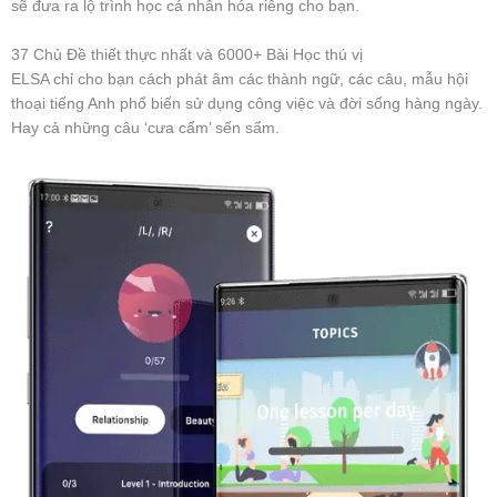
sẽ đưa ra lộ trình học cá nhân hóa riêng cho bạn.
37 Chủ Đề thiết thực nhất và 6000+ Bài Học thú vị
ELSA chỉ cho bạn cách phát âm các thành ngữ, các câu, mẫu hội
thoại tiếng Anh phổ biến sử dụng công việc và đời sống hàng ngày.
Hay cả những câu ‘cưa cẩm’ sến sẩm.