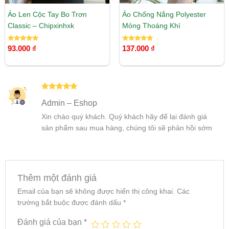
Áo Len Cộc Tay Bo Trơn
Áo Chống Nắng Polyester
Classic – Chipxinhxk
Mỏng Thoáng Khí
Được xếp
Được xếp
93.000
₫
137.000
₫
hạng
hạng
5.00
5.00
5 sao
5 sao
Được xếp
Admin – Eshop
hạng
5
5
sao
Xin chào quý khách. Quý khách hãy để lại đánh giá
sản phẩm sau mua hàng, chúng tôi sẽ phản hồi sớm
Thêm một đánh giá
Email của bạn sẽ không được hiển thị công khai.
Các
trường bắt buộc được đánh dấu
*
Đánh giá của bạn
*