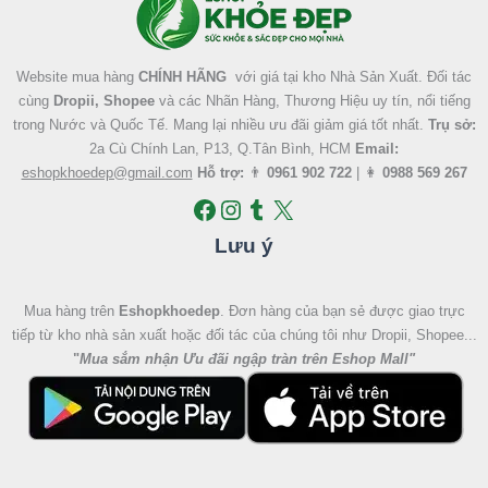
Website mua hàng
CHÍNH HÃNG
với giá tại kho Nhà Sản Xuất. Đối tác
cùng
Dropii, Shopee
và các Nhãn Hàng, Thương Hiệu uy tín, nổi tiếng
trong Nước và Quốc Tế. Mang lại nhiều ưu đãi giảm giá tốt nhất.
Trụ sở:
2a Cù Chính Lan, P13, Q.Tân Bình, HCM
Email:
eshopkhoedep@gmail.com
Hỗ trợ:
👨
0961 902 722
| 👩
0988 569 267
Lưu ý
Mua hàng trên
Eshopkhoedep
. Đơn hàng của bạn sẻ được giao trực
tiếp từ kho nhà sản xuất hoặc đối tác của chúng tôi như Dropii, Shopee...
"
Mua sắm nhận Ưu đãi ngập tràn trên Eshop Mall
"