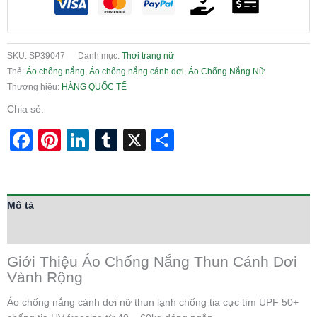
SKU:
SP39047
Danh mục:
Thời trang nữ
Thẻ:
Áo chống nắng
,
Áo chống nắng cánh dơi
,
Áo Chống Nắng Nữ
Thương hiệu:
HÀNG QUỐC TẾ
Chia sẻ:
Facebook
Pinterest
LinkedIn
Tumblr
X
Share
Mô tả
Thông tin bổ sung
Giới Thiệu Áo Chống Nắng Thun Cánh Dơi
Vành Rộng
Áo chống nắng cánh dơi nữ thun lạnh chống tia cực tím UPF 50+