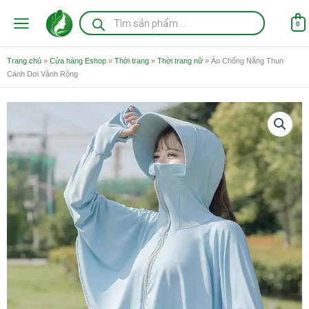
Nhảy
Tìm
kiếm
tới
0
sản
nội
phẩm
dung
Trang chủ
»
Cửa hàng Eshop
»
Thời trang
»
Thời trang nữ
»
Áo Chống Nắng Thun
Cánh Dơi Vành Rộng
Áo
Chống
Nắng
Thun
Cánh
Dơi
Vành
Rộng
số
lượng