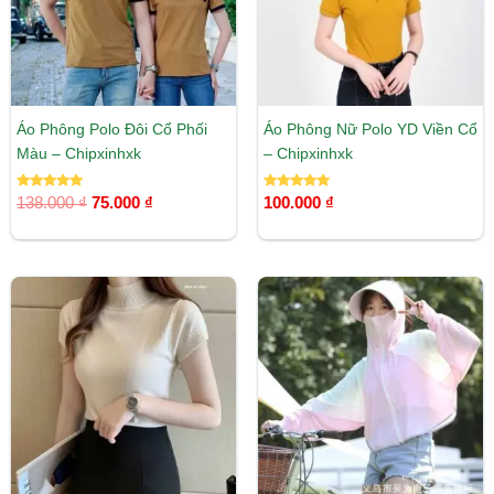
Áo Phông Polo Đôi Cổ Phối
Áo Phông Nữ Polo YD Viền Cổ
Màu – Chipxinhxk
– Chipxinhxk
Được xếp
Được xếp
138.000
₫
75.000
₫
100.000
₫
hạng
hạng
5.00
5.00
5 sao
5 sao