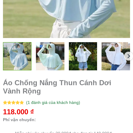
Áo Chống Nắng Thun Cánh Dơi
Vành Rộng
(
1
đánh giá của khách hàng)
5.00
1
trên 5
118.000
₫
dựa trên
đánh giá
Phí vận chuyển: