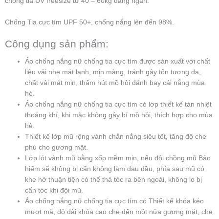
chống tia UV freesize từ 40 – 60kg dáng ngắn.
Chống Tia cực tím UPF 50+, chống nắng lên đến 98%.
Công dụng sản phẩm:
Áo chống nắng nữ chống tia cực tím được sản xuất với chất
liệu vải nhẹ mát lạnh, mịn màng, tránh gây tổn tương da,
chất vải mát mịn, thấm hút mồ hôi đánh bay cái nắng mùa
hè.
Áo chống nắng nữ chống tia cực tím có lớp thiết kế tản nhiệt
thoáng khí, khi mặc không gây bí mồ hôi, thích hợp cho mùa
hè.
Thiết kế lớp mũ rộng vành chắn nắng siêu tốt, tăng độ che
phủ cho gương mặt.
Lớp lót vành mũ bằng xốp mềm mịn, nếu đội chồng mũ Bảo
hiểm sẽ không bị cấn không làm đau đầu, phía sau mũ có
khe hở thuận tiện có thể thả tóc ra bên ngoài, không lo bị
cấn tóc khi đội mũ.
Áo chống nắng nữ chống tia cực tím có Thiết kế khóa kéo
mượt mà, độ dài khóa cao che đến một nửa gương mặt, che