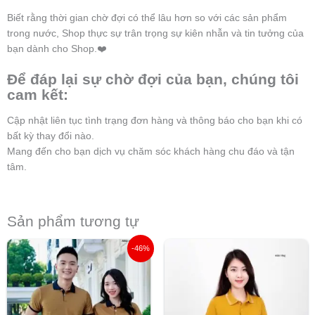
Biết rằng thời gian chờ đợi có thể lâu hơn so với các sản phẩm
trong nước, Shop thực sự trân trọng sự kiên nhẫn và tin tưởng của
bạn dành cho Shop.❤️
Để đáp lại sự chờ đợi của bạn, chúng tôi
cam kết:
Cập nhật liên tục tình trạng đơn hàng và thông báo cho bạn khi có
bất kỳ thay đổi nào.
Mang đến cho bạn dịch vụ chăm sóc khách hàng chu đáo và tận
tâm.
Sản phẩm tương tự
Giá
Giá
-46%
gốc
hiện
là:
tại
138.000 ₫.
là:
75.000 ₫.