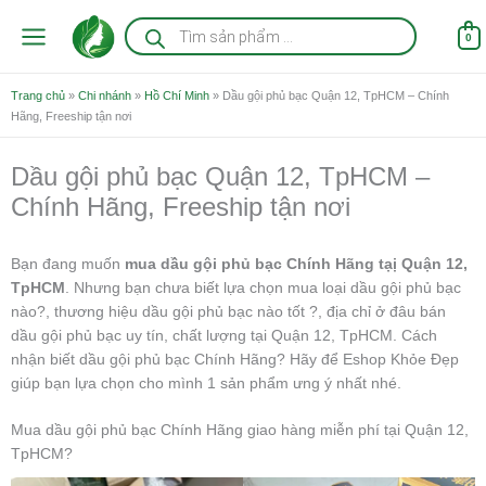
Nhảy
Tìm
kiếm
tới
0
sản
nội
phẩm
dung
Trang chủ
»
Chi nhánh
»
Hồ Chí Minh
»
Dầu gội phủ bạc Quận 12, TpHCM – Chính
Hãng, Freeship tận nơi
Dầu gội phủ bạc Quận 12, TpHCM –
Chính Hãng, Freeship tận nơi
Bạn đang muốn
mua dầu gội phủ bạc Chính Hãng tạị Quận 12,
TpHCM
. Nhưng bạn chưa biết lựa chọn mua loại dầu gội phủ bạc
nào?, thương hiệu dầu gội phủ bạc nào tốt ?, địa chỉ ở đâu bán
dầu gội phủ bạc uy tín, chất lượng tại Quận 12, TpHCM. Cách
nhận biết dầu gội phủ bạc Chính Hãng? Hãy để Eshop Khỏe Đẹp
giúp bạn lựa chọn cho mình 1 sản phẩm ưng ý nhất nhé.
Mua dầu gội phủ bạc Chính Hãng giao hàng miễn phí tại Quận 12,
TpHCM?