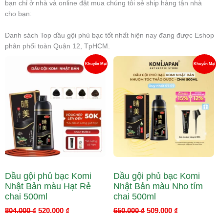
bạn chỉ ở nhà và online đặt mua chúng tôi sẻ ship hàng tận nhà
cho bạn:
Danh sách Top dầu gội phủ bạc tốt nhất hiện nay đang được Eshop
phân phối toàn Quận 12, TpHCM.
Giá
Giá
Giá
Giá
Sản
S
Khuyến Mại
Khuyến Mại
gốc
hiện
gốc
hiện
là:
tại
là:
tại
Phẩm
P
804.000 ₫.
là:
650.000 ₫.
là:
520.000 ₫.
509.000 ₫.
Đang
Đ
Giảm
G
Giá
Gi
Dầu gội phủ bạc Komi
Dầu gội phủ bạc Komi
Nhật Bản màu Hạt Rẻ
Nhật Bản màu Nho tím
chai 500ml
chai 500ml
804.000
₫
520.000
₫
650.000
₫
509.000
₫