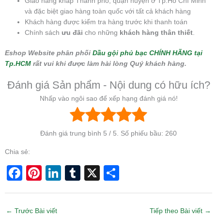
Giao hàng khắp Thành phố, quận huyện ở Tp.Hồ Chí Minh
và đặc biệt giao hàng toàn quốc với tất cả khách hàng
Khách hàng được kiểm tra hàng trước khi thanh toán
Chính sách
ưu đãi
cho những
khách hàng thân thiết
.
Eshop Website phân phối
Dầu gội phủ bạc CHÍNH HÃNG tại
Tp.HCM
rất vui khi được làm hài lòng Quý khách hàng.
Đánh giá Sản phẩm - Nội dung có hữu ích?
Nhấp vào ngôi sao để xếp hạng đánh giá nó!
Đánh giá trung bình
5
/ 5. Số phiếu bầu:
260
Chia sẻ:
F
Pi
Li
T
X
S
a
nt
n
u
h
c
er
k
m
ar
←
Trước Bài viết
Tiếp theo Bài viết
→