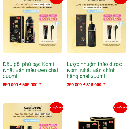
gốc
hiện
gốc
hiện
là:
tại
là:
tại
Phẩm
P
650.000 ₫.
là:
390.000 ₫.
là:
509.000 ₫.
319.000 ₫.
Đang
Đ
Giảm
G
Giá
Gi
Dầu gội phủ bạc Komi
Lược nhuộm thảo dược
Nhật Bản màu Đen chai
Komi Nhật Bản chính
500ml
hãng chai 350ml
650.000
₫
509.000
₫
390.000
₫
319.000
₫
Giá
Giá
Giá
Giá
Sản
S
Khuyến Mại
Khuyến Mại
gốc
hiện
gốc
hiện
là:
tại
là:
tại
Phẩm
P
650.000 ₫.
là:
450.000 ₫.
là:
509.000 ₫.
269.000 ₫.
Đang
Đ