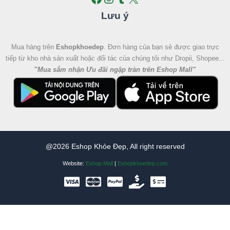
Lưu ý
Mua hàng trên
Eshopkhoedep
. Đơn hàng của bạn sẻ được giao trực
tiếp từ kho nhà sản xuất hoặc đối tác của chúng tôi như Dropii, Shopee...
"
Mua sắm nhận Ưu đãi ngập tràn trên Eshop Mall
"
@2026 Eshop Khỏe Đẹp, All right reserved
Website:
Eshop Mall
|
Eshopkhoedep.com