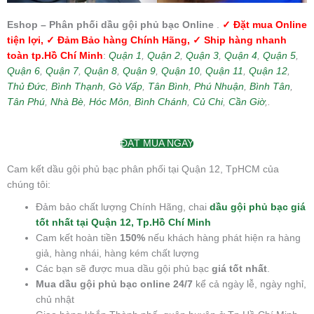
Eshop – Phân phối dầu gội phủ bạc Online
.
✓ Đặt mua Online
tiện lợi, ✓ Đảm Bảo hàng Chính Hãng, ✓ Ship hàng nhanh
toàn tp.Hồ Chí Minh
:
Quận 1
,
Quận 2
,
Quận 3
,
Quận 4
,
Quận 5
,
Quận 6
,
Quận 7
,
Quận 8
,
Quận 9
,
Quận 10
,
Quận 11
,
Quận 12
,
Thủ Đức
,
Bình Thạnh
,
Gò Vấp
,
Tân Bình
,
Phú Nhuận
,
Bình Tân
,
Tân Phú
,
Nhà Bè
,
Hóc Môn
,
Bình Chánh
,
Củ Chi
,
Cần Giờ
,.
ĐẶT MUA NGAY
Cam kết dầu gội phủ bạc phân phối tại Quận 12, TpHCM của
chúng tôi:
Đảm bảo chất lượng Chính Hãng, chai
dầu gội phủ bạc giá
tốt nhất tại Quận 12, Tp.Hồ Chí Minh
Cam kết hoàn tiền
150%
nếu khách hàng phát hiện ra hàng
giả, hàng nhái, hàng kém chất lượng
Các bạn sẽ được mua dầu gội phủ bạc
giá tốt nhất
.
Mua dầu gội phủ bạc online 24/7
kể cả ngày lễ, ngày nghỉ,
chủ nhật