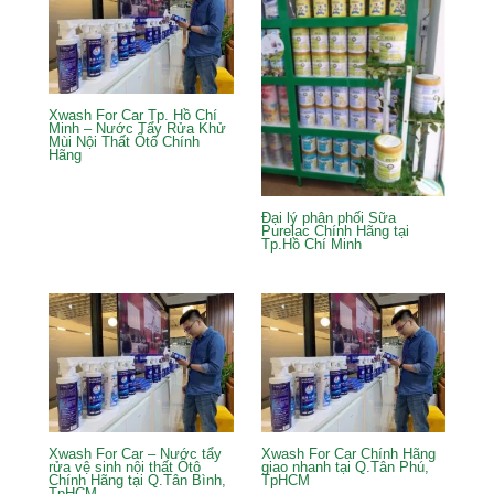
Xwash For Car Tp. Hồ Chí
Minh – Nước Tẩy Rửa Khử
Mùi Nội Thất Ôtô Chính
Hãng
Đại lý phân phối Sữa
Purelac Chính Hãng tại
Tp.Hồ Chí Minh
Xwash For Car – Nước tẩy
Xwash For Car Chính Hãng
rửa vệ sinh nội thất Ôtô
giao nhanh tại Q.Tân Phú,
Chính Hãng tại Q.Tân Bình,
TpHCM
TpHCM