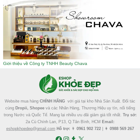
Giới thiệu về Công ty TNHH Beauty Chava
Facebook
Instagram
Tumblr
X
Website mua hàng
CHÍNH HÃNG
với giá tại kho Nhà Sản Xuất. Đối tác
cùng
Dropii, Shopee
và các Nhãn Hàng, Thương Hiệu uy tín, nổi tiếng
trong Nước và Quốc Tế. Mang lại nhiều ưu đãi giảm giá tốt nhất.
Trụ sở:
2a Cù Chính Lan, P13, Q.Tân Bình, HCM
Email:
eshopkhoedep@gmail.com
Hỗ trợ:
👨
0961 902 722
| 👩
0988 569 267