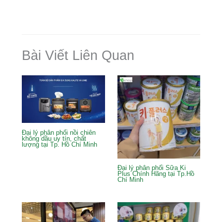
e
e
e
bl
e
b
st
dI
r
o
n
o
Bài Viết Liên Quan
k
Đại lý phân phối nồi chiên
không dầu uy tín, chất
lượng tại Tp. Hồ Chí Minh
Đại lý phân phối Sữa Ki
Plus Chính Hãng tại Tp.Hồ
Chí Minh