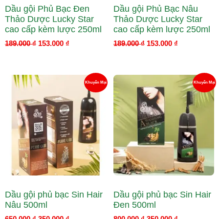
Dầu gội Phủ Bạc Đen
Dầu gội Phủ Bạc Nâu
Thảo Dược Lucky Star
Thảo Dược Lucky Star
cao cấp kèm lược 250ml
cao cấp kèm lược 250ml
189.000
₫
153.000
₫
189.000
₫
153.000
₫
Giá
Giá
Giá
Giá
Sản
S
Khuyến Mại
Khuyến Mại
gốc
hiện
gốc
hiện
là:
tại
là:
tại
Phẩm
P
650.000 ₫.
là:
800.000 ₫.
là:
350.000 ₫.
350.000 ₫.
Đang
Đ
Giảm
G
Giá
Gi
Dầu gội phủ bạc Sin Hair
Dầu gội phủ bạc Sin Hair
Nâu 500ml
Đen 500ml
650.000
₫
350.000
₫
800.000
₫
350.000
₫