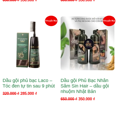
Giá
Giá
Giá
Giá
Sản
S
Khuyến Mại
Khuyến Mại
gốc
hiện
gốc
hiện
là:
tại
là:
tại
Phẩm
P
320.000 ₫.
là:
650.000 ₫.
là:
285.000 ₫.
350.000 ₫.
Đang
Đ
Giảm
G
Giá
Gi
Dầu gội phủ bạc Laco –
Dầu gội Phủ Bạc Nhân
Tóc đen tự tin sau 9 phút
Sâm Sin Hair – dầu gội
nhuộm Nhật Bản
320.000
₫
285.000
₫
650.000
₫
350.000
₫