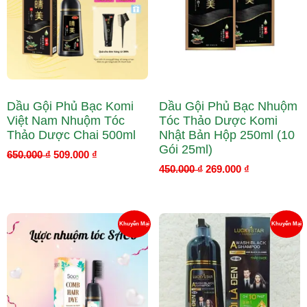
Giảm
G
Giá
Gi
Dầu Gội Phủ Bạc Komi
Dầu Gội Phủ Bạc Nhuộm
Việt Nam Nhuộm Tóc
Tóc Thảo Dược Komi
Thảo Dược Chai 500ml
Nhật Bản Hộp 250ml (10
Gói 25ml)
650.000
₫
509.000
₫
450.000
₫
269.000
₫
Giá
Giá
Giá
Giá
Sản
S
Khuyến Mại
Khuyến Mại
gốc
hiện
gốc
hiện
là:
tại
là:
tại
Phẩm
P
480.000 ₫.
là:
235.000 ₫.
là:
219.000 ₫.
220.000 ₫.
Đang
Đ
Giảm
G