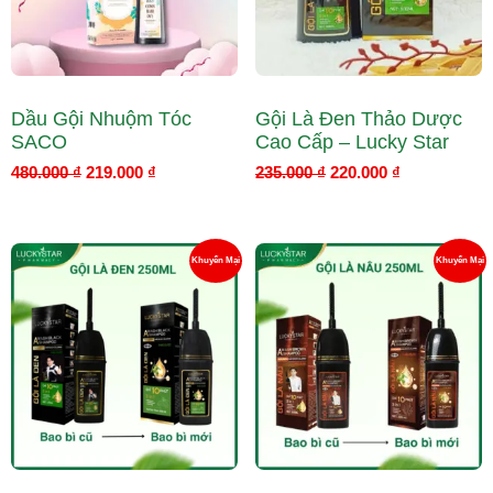
Giá
Gi
Dầu Gội Nhuộm Tóc
Gội Là Đen Thảo Dược
SACO
Cao Cấp – Lucky Star
480.000
₫
219.000
₫
235.000
₫
220.000
₫
Giá
Giá
Giá
Giá
Sản
S
Khuyến Mại
Khuyến Mại
gốc
hiện
gốc
hiện
là:
tại
là:
tại
Phẩm
P
189.000 ₫.
là:
189.000 ₫.
là:
153.000 ₫.
153.000 ₫.
Đang
Đ
Giảm
G
Giá
Gi