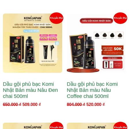
Giá
Giá
Giá
Giá
Sản
S
Khuyến Mại
Khuyến Mại
gốc
hiện
gốc
hiện
là:
tại
là:
tại
Phẩm
P
650.000 ₫.
là:
804.000 ₫.
là:
509.000 ₫.
520.000 ₫.
Đang
Đ
Giảm
G
Giá
Gi
Dầu gội phủ bạc Komi
Dầu gội phủ bạc Komi
Nhật Bản màu Nâu Đen
Nhật Bản màu Nâu
chai 500ml
Coffee chai 500ml
650.000
₫
509.000
₫
804.000
₫
520.000
₫
Giá
Giá
Giá
Giá
Sản
S
Khuyến Mại
Khuyến Mại