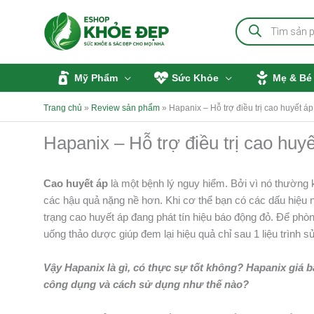
Nhảy
Tìm
tới
kiếm
sản
nội
phẩm
dung
Mỹ Phẩm
Sức Khỏe
Mẹ & Bé
Trang chủ
»
Review sản phẩm
»
Hapanix – Hỗ trợ điều trị cao huyết áp
Hapanix – Hỗ trợ điều trị cao huy
Cao huyết áp
là một bệnh lý nguy hiểm. Bởi vì nó thường 
các hậu quả nặng nề hơn. Khi cơ thể bạn có các dấu hiệu n
trạng cao huyết áp đang phát tín hiệu báo động đỏ. Để phò
uống thảo dược giúp đem lại hiệu quả chỉ sau 1 liệu trình s
Vậy Hapanix là gì, có thực sự tốt không? Hapanix giá
công dụng và cách sử dụng như thế nào?