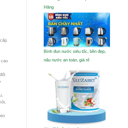
Hãng
 cấp
Bình đun nước siêu tốc, bền đẹp,
nấu nước an toàn, giá rẻ
h cao
đổi
o
u,
ỏi,
béo