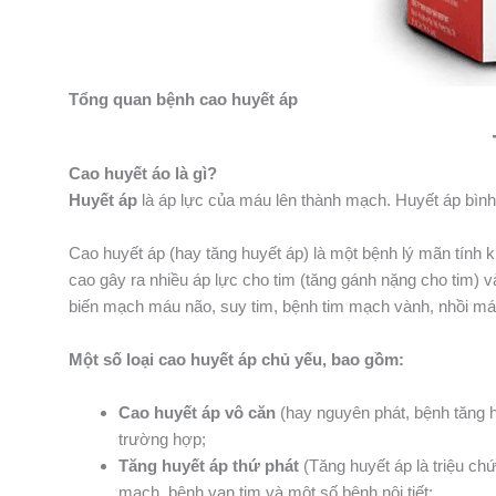
Tổng quan bệnh cao huyết áp
Cao huyết áo là gì?
Huyết áp
là áp lực của máu lên thành mạch. Huyết áp bìn
Cao huyết áp (hay tăng huyết áp) là một bệnh lý mãn tính 
cao gây ra nhiều áp lực cho tim (tăng gánh nặng cho tim) 
biến mạch máu não, suy tim, bệnh tim mạch vành, nhồi m
Một số loại cao huyết áp chủ yếu, bao gồm:
Cao huyết áp vô căn
(hay nguyên phát, bệnh tăng 
trường hợp;
Tăng huyết áp thứ phát
(Tăng huyết áp là triệu ch
mạch, bệnh van tim và một số bệnh nội tiết;