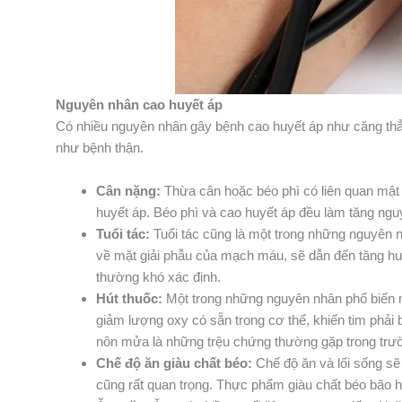
Nguyên nhân cao huyết áp
Có nhiều nguyên nhân gây bệnh cao huyết áp như căng thẳng,
như bệnh thận.
Cân nặng:
Thừa cân hoặc béo phì có liên quan mật t
huyết áp. Béo phì và cao huyết áp đều làm tăng ng
Tuổi tác:
Tuổi tác cũng là một trong những nguyên n
về mặt giải phẫu của mạch máu, sẽ dẫn đến tăng huy
thường khó xác định.
Hút thuốc:
Một trong những nguyên nhân phổ biến nh
giảm lượng oxy có sẵn trong cơ thể, khiến tim phải
nôn mửa là những trệu chứng thường gặp trong trư
Chế độ ăn giàu chất béo:
Chế độ ăn và lối sống sẽ
cũng rất quan trọng. Thực phẩm giàu chất béo bão hò