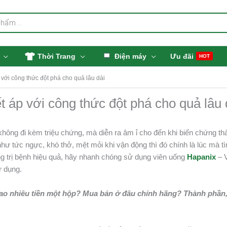
Thời Trang
Điện máy
Ưu đãi
HOT
 với công thức đột phá cho quả lâu dài
ết áp với công thức đột phá cho quả lâu 
không đi kèm triệu chứng, mà diễn ra âm ỉ cho đến khi biến chứng th
hư tức ngực, khó thở, mệt mỏi khi vận động thì đó chính là lúc mà tì
ng trị bệnh hiệu quả, hãy nhanh chóng sử dụng viên uống
Hapanix
– 
ử dụng.
 bao nhiêu tiền một hộp? Mua bán ở đâu chính hãng? Thành phần