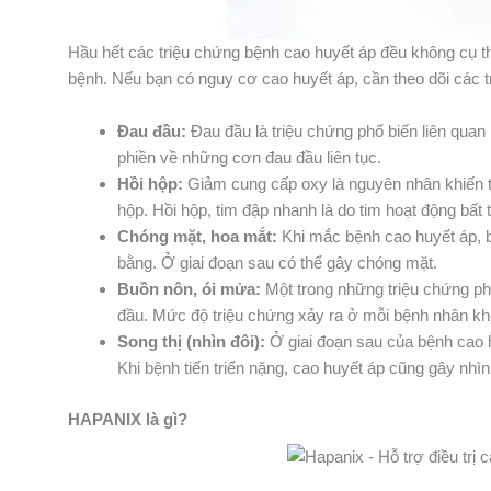
Hầu hết các triệu chứng bệnh cao huyết áp đều không cụ t
bệnh. Nếu bạn có nguy cơ cao huyết áp, cần theo dõi các t
Đau đầu:
Đau đầu là triệu chứng phổ biến liên quan
phiền về những cơn đau đầu liên tục.
Hồi hộp:
Giảm cung cấp oxy là nguyên nhân khiến t
hộp. Hồi hộp, tim đập nhanh là do tim hoạt động bất
Chóng mặt, hoa mắt:
Khi mắc bệnh cao huyết áp, b
bằng. Ở giai đoạn sau có thể gây chóng mặt.
Buồn nôn, ói mửa:
Một trong những triệu chứng ph
đầu. Mức độ triệu chứng xảy ra ở mỗi bệnh nhân kh
Song thị (nhìn đôi):
Ở giai đoạn sau của bệnh cao hu
Khi bệnh tiến triển nặng, cao huyết áp cũng gây nhì
HAPANIX là gì?