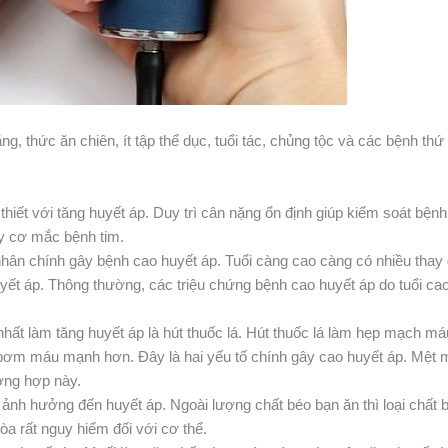
 thức ăn chiên, ít tập thể dục, tuổi tác, chủng tộc và các bệnh thứ
hiết với tăng huyết áp. Duy trì cân nặng ổn định giúp kiểm soát bện
uy cơ mắc bệnh tim.
hân chính gây bệnh cao huyết áp. Tuổi càng cao càng có nhiều thay 
ết áp. Thông thường, các triệu chứng bệnh cao huyết áp do tuổi ca
ất làm tăng huyết áp là hút thuốc lá. Hút thuốc lá làm hẹp mạch má
 bơm máu mạnh hơn. Đây là hai yếu tố chính gây cao huyết áp. Mệt m
ờng hợp này.
 ảnh hưởng đến huyết áp. Ngoài lượng chất béo bạn ăn thì loại chất 
a rất nguy hiểm đối với cơ thể.