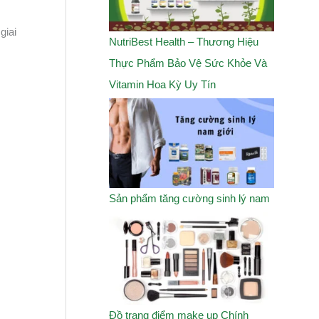
0
.
₫
0
giai
₫
NutriBest Health – Thương Hiệu
.
0
.
0
Thực Phẩm Bảo Vệ Sức Khỏe Và
Vitamin Hoa Kỳ Uy Tín
₫
.
Sản phẩm tăng cường sinh lý nam
Đồ trang điểm make up Chính