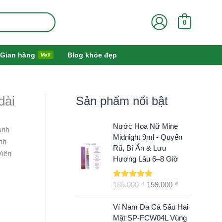
0
Gian hàng
Blog khỏe đẹp
Mall
dài
Sản phẩm nổi bật
G
G
Nước Hoa Nữ Mine
ành
i
i
Midnight 9ml - Quyến
nh
á
á
Rũ, Bí Ẩn & Lưu
Viên
g
h
Hương Lâu 6–8 Giờ
ố
i
c
ệ
185.000
₫
159.000
₫
Được xếp
l
n
,
hạng
5.00
5
à
t
sao
G
G
Ví Nam Da Cá Sấu Hai
:
ạ
i
i
Mặt SP-FCW04L Vùng
1
i