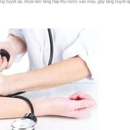
tăng huyết áp. Muối làm tăng hấp thu nước vào máu, gây tăng huyết á