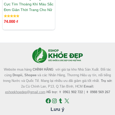
Cực Tím Thoáng Khí Màu Sắc
Đơn Giản Thời Trang Cho Nữ
Được xếp
74.000
₫
hạng
5.00
5 sao
Facebook
Instagram
Tumblr
X
Website mua hàng
CHÍNH HÃNG
với giá tại kho Nhà Sản Xuất. Đối tác
cùng
Dropii, Shopee
và các Nhãn Hàng, Thương Hiệu uy tín, nổi tiếng
trong Nước và Quốc Tế. Mang lại nhiều ưu đãi giảm giá tốt nhất.
Trụ sở:
2a Cù Chính Lan, P13, Q.Tân Bình, HCM
Email:
eshopkhoedep@gmail.com
Hỗ trợ:
👨
0961 902 722
| 👩
0988 569 267
Lưu ý