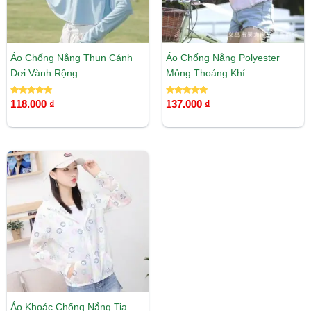
Áo Chống Nắng Thun Cánh
Áo Chống Nắng Polyester
Dơi Vành Rộng
Mỏng Thoáng Khí
Được xếp
Được xếp
118.000
₫
137.000
₫
hạng
hạng
5.00
5.00
5 sao
5 sao
Áo Khoác Chống Nắng Tia