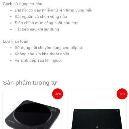
Cách sử dụng cơ bản
Đặt nồi có đáy nhiễm từ lên từng vùng nấu
Bật nguồn và chọn vùng nấu
Điều chỉnh mức công suất phù hợp
Tắt bếp sau khi sử dụng
Lưu ý an toàn
Sử dụng nồi chuyên dụng cho bếp từ
Không che kín khe thoát nhiệt
Vệ sinh bếp sau khi nguội
Sản phẩm tương tự
Giá
Giá
Giá
Giá
-31%
-5%
gốc
hiện
gốc
hiện
là:
tại
là:
tại
1.990.000 ₫.
là:
12.500.000 ₫.
là:
1.370.000 ₫.
11.90