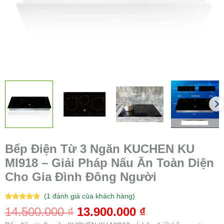
Toàn
Diện
Cho
Gia
Đình
Đông
Người
số
lượng
Bếp Điện Từ 3 Ngăn KUCHEN KU
MI918 – Giải Pháp Nấu Ăn Toàn Diện
Cho Gia Đình Đông Người
(
1
đánh giá của khách hàng)
5.00
1
trên 5
14.500.000
₫
13.900.000
₫
dựa trên
đánh giá