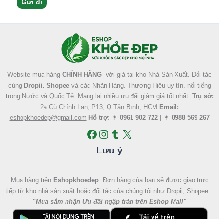
Facebook
Instagram
Tumblr
X
Website mua hàng
CHÍNH HÃNG
với giá tại kho Nhà Sản Xuất. Đối tác
cùng
Dropii, Shopee
và các Nhãn Hàng, Thương Hiệu uy tín, nổi tiếng
trong Nước và Quốc Tế. Mang lại nhiều ưu đãi giảm giá tốt nhất.
Trụ sở:
2a Cù Chính Lan, P13, Q.Tân Bình, HCM
Email:
eshopkhoedep@gmail.com
Hỗ trợ:
👨
0961 902 722
| 👩
0988 569 267
Lưu ý
Mua hàng trên
Eshopkhoedep
. Đơn hàng của bạn sẻ được giao trực
tiếp từ kho nhà sản xuất hoặc đối tác của chúng tôi như Dropii, Shopee...
"
Mua sắm nhận Ưu đãi ngập tràn trên Eshop Mall
"