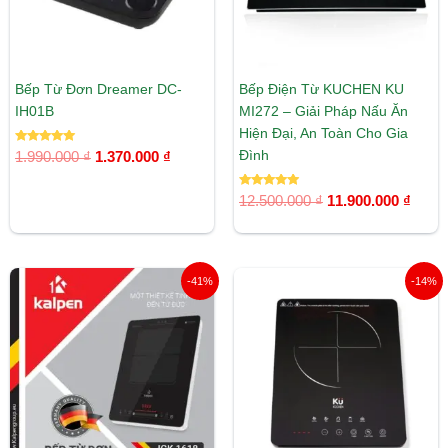
Bếp Từ Đơn Dreamer DC-
Bếp Điện Từ KUCHEN KU
IH01B
MI272 – Giải Pháp Nấu Ăn
Hiện Đại, An Toàn Cho Gia
Được xếp
Đình
1.990.000
₫
1.370.000
₫
hạng
5.00
5 sao
Được xếp
12.500.000
₫
11.900.000
₫
hạng
5.00
5 sao
Giá
Giá
Giá
Giá
-41%
-14%
gốc
hiện
gốc
hiện
là:
tại
là:
tại
2.510.000 ₫.
là:
2.650.000 ₫.
là:
1.490.000 ₫.
2.268.00