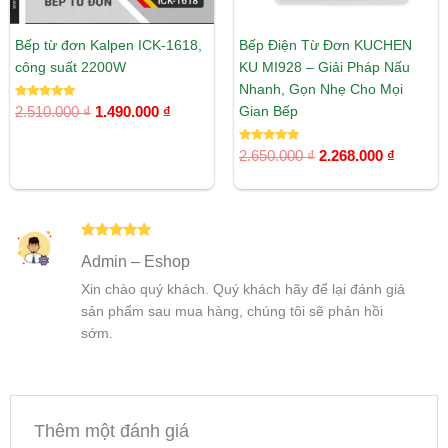
Bếp từ đơn Kalpen ICK-1618,
Bếp Điện Từ Đơn KUCHEN
công suất 2200W
KU MI928 – Giải Pháp Nấu
Nhanh, Gọn Nhẹ Cho Mọi
Được xếp
Gian Bếp
2.510.000
₫
1.490.000
₫
hạng
5.00
5 sao
Được xếp
2.650.000
₫
2.268.000
₫
hạng
5.00
5 sao
Được xếp
Admin – Eshop
hạng
5
5
sao
Xin chào quý khách. Quý khách hãy để lại đánh giá
sản phẩm sau mua hàng, chúng tôi sẽ phản hồi
sớm.
Thêm một đánh giá