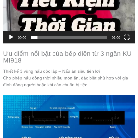
00:00
01:00
Ưu điểm nổi bật của bếp điện từ 3 ngăn KU
MI918
Thiết kế 3 vùng nấu độc lập – Nấu ăn siêu tiện lợi
Cho phép nấu đồng thời nhiều món ăn, đặc biệt phù hợp với gia
đình đông người hoặc khi cần chuẩn bị tiệc.