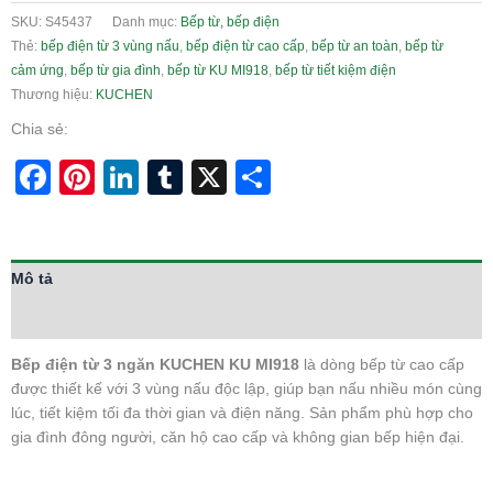
SKU:
S45437
Danh mục:
Bếp từ, bếp điện
Thẻ:
bếp điện từ 3 vùng nấu
,
bếp điện từ cao cấp
,
bếp từ an toàn
,
bếp từ
cảm ứng
,
bếp từ gia đình
,
bếp từ KU MI918
,
bếp từ tiết kiệm điện
Thương hiệu:
KUCHEN
Chia sẻ:
Facebook
Pinterest
LinkedIn
Tumblr
X
Share
Mô tả
Thông tin bổ sung
Bếp điện từ 3 ngăn KUCHEN KU MI918
là dòng bếp từ cao cấp
được thiết kế với 3 vùng nấu độc lập, giúp bạn nấu nhiều món cùng
lúc, tiết kiệm tối đa thời gian và điện năng. Sản phẩm phù hợp cho
gia đình đông người, căn hộ cao cấp và không gian bếp hiện đại.