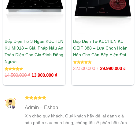
Bếp Điện Từ 3 Ngăn KUCHEN
Bếp Điện Từ KUCHEN KU
KU MI918 – Giải Pháp Nấu Ăn
GEIF 388 – Lựa Chọn Hoàn
Toàn Diện Cho Gia Đình Đông
Hảo Cho Căn Bếp Hiện Đại
Người
Được xếp
32.500.000
₫
29.990.000
₫
hạng
Được xếp
5.00
14.500.000
₫
13.900.000
₫
hạng
5 sao
5.00
5 sao
Được xếp
Admin – Eshop
hạng
5
5
sao
Xin chào quý khách. Quý khách hãy để lại đánh giá
sản phẩm sau mua hàng, chúng tôi sẽ phản hồi sớm