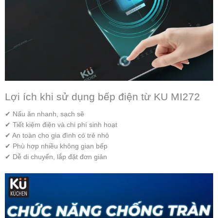
Lợi ích khi sử dụng bếp điện từ KU MI272
✔ Nấu ăn nhanh, sạch sẽ
✔ Tiết kiệm điện và chi phí sinh hoạt
✔ An toàn cho gia đình có trẻ nhỏ
✔ Phù hợp nhiều không gian bếp
✔ Dễ di chuyển, lắp đặt đơn giản