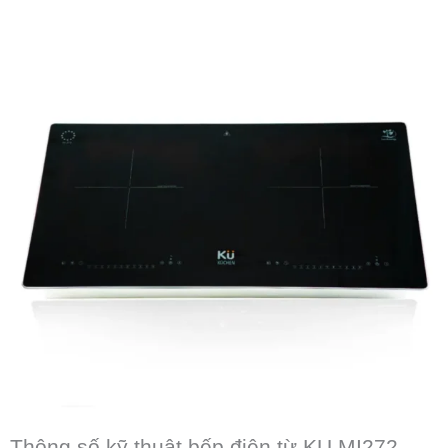
Thông số kỹ thuật bếp điện từ KU MI272