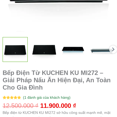
Toàn
Cho
Gia
Đình
số
lượng
Bếp Điện Từ KUCHEN KU MI272 –
Giải Pháp Nấu Ăn Hiện Đại, An Toàn
Cho Gia Đình
(
1
đánh giá của khách hàng)
5.00
1
trên 5
12.500.000
₫
11.900.000
₫
dựa trên
đánh giá
Bếp điện từ KUCHEN KU MI272 sở hữu công suất mạnh mẽ, mặt