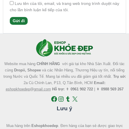
Lưu tên của tôi, email, và trang web trong trình duyệt này
cho lần bình luận kế tiếp của tôi.
Facebook
Instagram
Tumblr
X
Website mua hàng
CHÍNH HÃNG
với giá tại kho Nhà Sản Xuất. Đối tác
cùng
Dropii, Shopee
và các Nhãn Hàng, Thương Hiệu uy tín, nổi tiếng
trong Nước và Quốc Tế. Mang lại nhiều ưu đãi giảm giá tốt nhất.
Trụ sở:
2a Cù Chính Lan, P13, Q.Tân Bình, HCM
Email:
eshopkhoedep@gmail.com
Hỗ trợ:
👨
0961 902 722
| 👩
0988 569 267
Lưu ý
Mua hàng trên
Eshopkhoedep
. Đơn hàng của bạn sẻ được giao trực