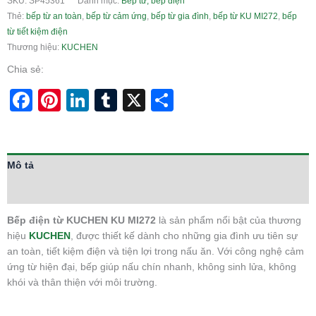
SKU:
SP45361
Danh mục:
Bếp từ, bếp điện
Thẻ:
bếp từ an toàn
,
bếp từ cảm ứng
,
bếp từ gia đình
,
bếp từ KU MI272
,
bếp
từ tiết kiệm điện
Thương hiệu:
KUCHEN
Chia sẻ:
Facebook
Pinterest
LinkedIn
Tumblr
X
Share
Mô tả
Thông tin bổ sung
Bếp điện từ KUCHEN KU MI272
là sản phẩm nổi bật của thương
hiệu
KUCHEN
, được thiết kế dành cho những gia đình ưu tiên sự
an toàn, tiết kiệm điện và tiện lợi trong nấu ăn. Với công nghệ cảm
ứng từ hiện đại, bếp giúp nấu chín nhanh, không sinh lửa, không
khói và thân thiện với môi trường.