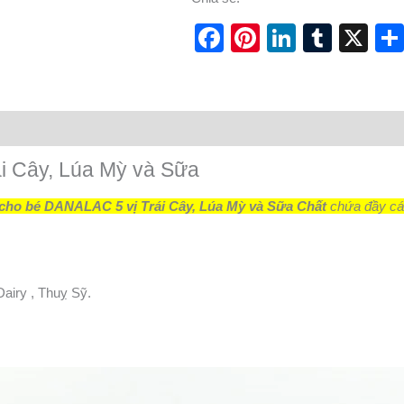
Facebook
Pinterest
LinkedI
Tumb
X
ái Cây, Lúa Mỳ và Sữa
cho bé DANALAC 5 vị Trái Cây, Lúa Mỳ và Sữa Chất
chứa đầy các
iry , Thuỵ Sỹ.