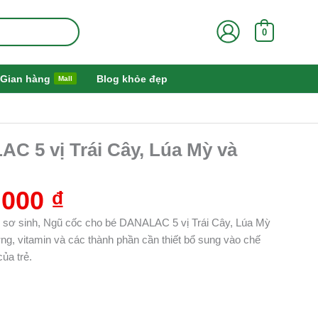
0
Gian hàng
Blog khỏe đẹp
Mall
Giá
C 5 vị Trái Cây, Lúa Mỳ và
hiện
tại
000 ₫.
là:
.000
₫
105.000 ₫.
rẻ sơ sinh, Ngũ cốc cho bé DANALAC 5 vị Trái Cây, Lúa Mỳ
g, vitamin và các thành phần cần thiết bổ sung vào chế
ủa trẻ.