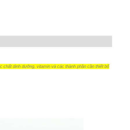
n
lr
Share
 chất dinh dưỡng, vitamin và các thành phần cần thiết bổ