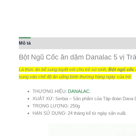
Mô tả
Bột Ngũ Cốc ăn dặm Danalac 5 vị Tr
Là thức ăn bổ sung tuyệt vời cho trẻ sơ sinh,
Bột ngũ cốc 
sung vào chế độ ăn uống bình thường hàng ngày của trẻ.
THƯƠNG HIỆU:
DANALAC
.
XUẤT XỨ: Serbia – Sản phẩm của Tập đoàn Dana Da
TRỌNG LƯỢNG: 250g
HẠN SỬ DỤNG: 24 tháng kể từ ngày sản xuất.