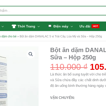
Thời Trang
Điện máy
Ưu đãi
HOT
n dặm cho bé
»
Bột ăn dặm DANALAC 5 vị Trái Cây, Lúa Mỳ và Sữa – Hộp 250g
Giá
Bột ăn dặm DANALA
gốc
Sữa – Hộp 250g
là:
110.
110.000
₫
105
Là thức ăn bổ sung tuyệt vời cho t
và Sữa chứa đầy các chất dinh dưỡn
độ ăn uống bình thường hàng ngày c
VẬN CHUYỂN: