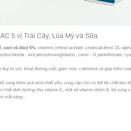
C 5 vị Trái Cây, Lúa Mỳ và Sữa
lê, cam và đào) 5%
, vitamins (retinyl acetate, cholecalciferol, DL-alp
e hydrochloride , axit pteroylmonoglutamic, canxi – D pantothenate, c
 duy trì sức khoẻ đường ruột, giảm mức colesterol và giúp kiểm soá
ổ sung thêm axit amin thiết yếu, cung cấp cho cơ thể bé chất béo k
i chất dinh dưỡng như vitamin E, một số vitamin nhóm B, bổ sung ca
A cho mắt sáng…