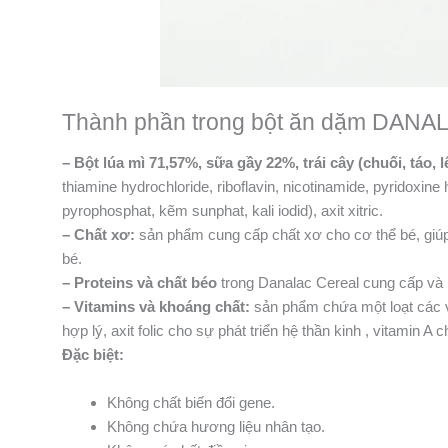
Thành phần trong bột ăn dặm DANALA
– Bột lúa mì 71,57%, sữa gầy 22%, trái cây (chuối, táo, 
thiamine hydrochloride, riboflavin, nicotinamide, pyridoxin
pyrophosphat, kẽm sunphat, kali iodid), axit xitric.
– Chất xơ:
sản phẩm cung cấp chất xơ cho cơ thể bé, giúp
bé.
– Proteins và chất béo
trong Danalac Cereal cung cấp và b
– Vitamins và khoáng chất:
sản phẩm chứa một loạt các v
hợp lý, axit folic cho sự phát triển hệ thần kinh , vitamin 
Đặc biệt:
Không chất biến đổi gene.
Không chứa hương liệu nhân tạo.