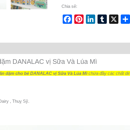
Chia sẻ:
Facebook
Pinterest
LinkedI
Tumb
X
 dặm DANALAC vị Sữa Và Lúa Mì
 ăn dặm cho bé DANALAC vị Sữa Và Lúa Mì
chứa đầy các chất din
iry , Thuỵ Sỹ.