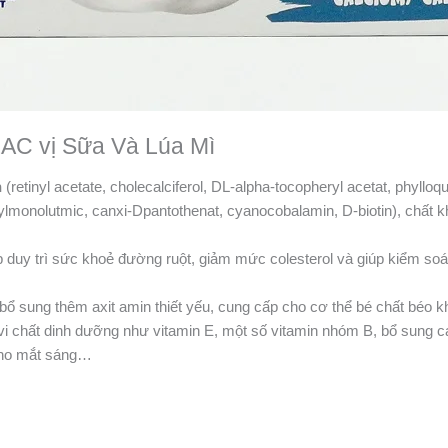
AC vị Sữa Và Lúa Mì
n
(retinyl acetate, cholecalciferol, DL-alpha-tocopheryl acetat, phylloq
eroylmonolutmic, canxi-Dpantothenat, cyanocobalamin, D-biotin), chất 
 duy trì sức khoẻ đường ruột, giảm mức colesterol và giúp kiểm soá
ổ sung thêm axit amin thiết yếu, cung cấp cho cơ thể bé chất béo k
i chất dinh dưỡng như vitamin E, một số vitamin nhóm B, bổ sung ca
A cho mắt sáng…