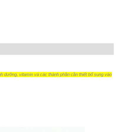
n
lr
Share
h dưỡng, vitamin và các thành phần cần thiết bổ sung vào