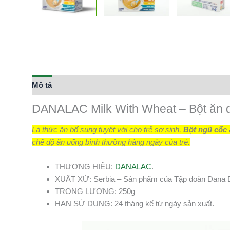
Mô tả
DANALAC Milk With Wheat – Bột ăn
Là thức ăn bổ sung tuyệt vời cho trẻ sơ sinh,
Bột ngũ cốc
chế độ ăn uống bình thường hàng ngày của trẻ.
THƯƠNG HIỆU:
DANALAC
.
XUẤT XỨ: Serbia – Sản phẩm của Tập đoàn Dana Da
TRỌNG LƯỢNG: 250g
HẠN SỬ DỤNG: 24 tháng kể từ ngày sản xuất.