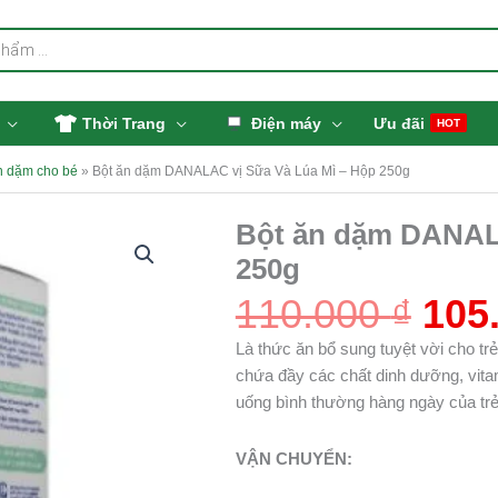
Thời Trang
Điện máy
Ưu đãi
HOT
n dặm cho bé
»
Bột ăn dặm DANALAC vị Sữa Và Lúa Mì – Hộp 250g
Giá
Bột ăn dặm DANALA
gốc
250g
là:
110.
110.000
₫
105
Là thức ăn bổ sung tuyệt vời cho 
chứa đầy các chất dinh dưỡng, vita
uống bình thường hàng ngày của trẻ
VẬN CHUYỂN: