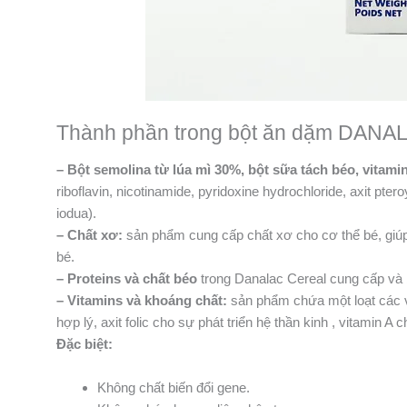
Thành phần trong bột ăn dặm DANAL
– Bột semolina từ lúa mì 30%, bột sữa tách béo, vitami
riboflavin, nicotinamide, pyridoxine hydrochloride, axit pt
iodua).
– Chất xơ:
sản phẩm cung cấp chất xơ cho cơ thể bé, giúp
bé.
– Proteins và chất béo
trong Danalac Cereal cung cấp và b
– Vitamins và khoáng chất:
sản phẩm chứa một loạt các v
hợp lý, axit folic cho sự phát triển hệ thần kinh , vitamin 
Đặc biệt:
Không chất biến đổi gene.