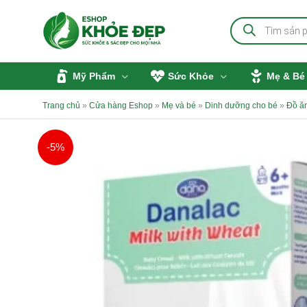
Nhảy
Tìm
tới
kiếm
sản
nội
phẩm
dung
Mỹ Phẩm
Sức Khỏe
Mẹ & Bé
Trang chủ
»
Cửa hàng Eshop
»
Mẹ và bé
»
Dinh dưỡng cho bé
»
Đồ ă
-5%