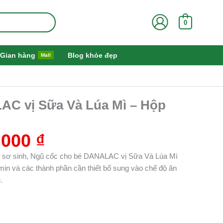
0
Gian hàng
Blog khỏe đẹp
Mall
Giá
C vị Sữa Và Lúa Mì – Hộp
hiện
tại
000 ₫.
là:
.000
₫
105.000 ₫.
trẻ sơ sinh, Ngũ cốc cho bé DANALAC vị Sữa Và Lúa Mì
min và các thành phần cần thiết bổ sung vào chế độ ăn
.