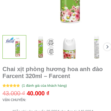
Chai xịt phòng hương hoa anh đào
Farcent 320ml – Farcent
(
1
đánh giá của khách hàng)
5.00
1
trên 5
43.000
₫
40.000
₫
dựa trên
đánh giá
VẬN CHUYỂN: