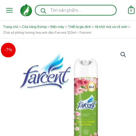
Nhảy
Tìm
kiếm
tới
0
sản
nội
phẩm
dung
Trang chủ
»
Cửa hàng Eshop
»
Điện máy
»
Thiết bị gia đình
»
Xịt khử mùi và vệ sinh
»
Chai xịt phòng hương hoa anh đào Farcent 320ml – Farcent
Giá
Giá
-7%
gốc
hiện
là:
tại
43.000 ₫.
là:
40.000 ₫.