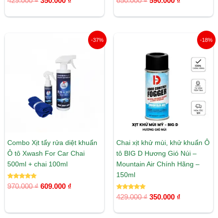
429.000
₫
350.000
₫
650.000
₫
590.000
₫
hạng
hạng
5.00
5.00
5 sao
5 sao
Giá
Giá
Giá
Giá
-37%
-18%
gốc
hiện
gốc
hiện
là:
tại
là:
tại
970.000 ₫.
là:
429.000 ₫.
là:
609.000 ₫.
350.000 ₫.
Combo Xịt tẩy rửa diệt khuẩn
Chai xịt khử mùi, khử khuẩn Ô
Ô tô Xwash For Car Chai
tô BIG D Hương Gió Núi –
500ml + chai 100ml
Mountain Air Chính Hãng –
150ml
Được xếp
970.000
₫
609.000
₫
hạng
5.00
Được xếp
429.000
₫
350.000
₫
5 sao
hạng
5.00
5 sao