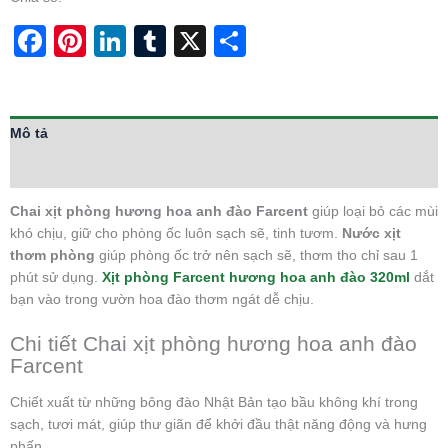
Facebook
Pinterest
LinkedIn
Tumblr
X
Share
Mô tả
Thông tin bổ sung
Chai xịt phòng hương hoa anh đào Farcent
giúp loại bỏ các mùi
khó chịu, giữ cho phòng ốc luôn sạch sẽ, tinh tươm.
Nước xịt
thơm phòng
giúp phòng ốc trở nên sạch sẽ, thơm tho chỉ sau 1
phút sử dụng.
Xịt phòng Farcent hương hoa anh đào 320ml
dắt
bạn vào trong vườn hoa đào thơm ngát dễ chịu.
Chi tiết Chai xịt phòng hương hoa anh đào
Farcent
Chiết xuất từ những bông đào Nhật Bản tạo bầu không khí trong
sạch, tươi mát, giúp thư giãn để khởi đầu thật năng động và hưng
phấn.