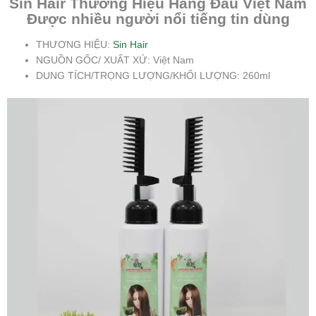
Sin Hair Thương Hiệu Hàng Đầu Việt Nam
Được nhiều người nổi tiếng tin dùng
THƯƠNG HIỆU:
Sin Hair
NGUỒN GỐC/ XUẤT XỨ: Việt Nam
DUNG TÍCH/TRỌNG LƯỢNG/KHỐI LƯỢNG: 260ml