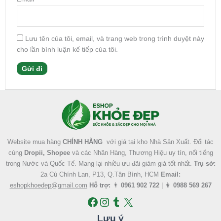
Lưu tên của tôi, email, và trang web trong trình duyệt này
cho lần bình luận kế tiếp của tôi.
Facebook
Instagram
Tumblr
X
Website mua hàng
CHÍNH HÃNG
với giá tại kho Nhà Sản Xuất. Đối tác
cùng
Dropii, Shopee
và các Nhãn Hàng, Thương Hiệu uy tín, nổi tiếng
trong Nước và Quốc Tế. Mang lại nhiều ưu đãi giảm giá tốt nhất.
Trụ sở:
2a Cù Chính Lan, P13, Q.Tân Bình, HCM
Email:
eshopkhoedep@gmail.com
Hỗ trợ:
👨
0961 902 722
| 👩
0988 569 267
Lưu ý