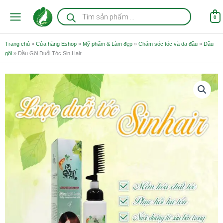
Nhảy
Tìm
kiếm
tới
0
sản
nội
phẩm
dung
Trang chủ
»
Cửa hàng Eshop
»
Mỹ phẩm & Làm đẹp
»
Chăm sóc tóc và da đầu
»
Dầu
gội
»
Dầu Gội Duỗi Tóc Sin Hair