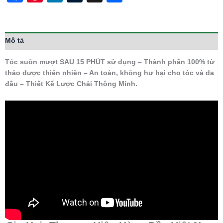
Mô tả
Tóc suôn mượt SAU 15 PHÚT sử dụng – Thành phần 100% từ
thảo dược thiên nhiên – An toàn, không hư hại cho tóc và da
đầu – Thiết Kế Lược Chải Thông Minh.