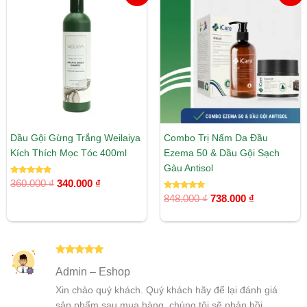
gốc
hiện
gốc
hiện
là:
tại
là:
tại
360.000 ₫.
là:
848.000 ₫.
là:
340.000 ₫.
738.000 ₫.
Dầu Gội Gừng Trắng Weilaiya
Combo Trị Nấm Da Đầu
Kích Thích Mọc Tóc 400ml
Ezema 50 & Dầu Gội Sạch
Gàu Antisol
Được xếp
360.000
₫
340.000
₫
hạng
5.00
Được xếp
848.000
₫
738.000
₫
5 sao
hạng
5.00
5 sao
Được xếp
Admin – Eshop
hạng
5
5
sao
Xin chào quý khách. Quý khách hãy để lại đánh giá
sản phẩm sau mua hàng, chúng tôi sẽ phản hồi