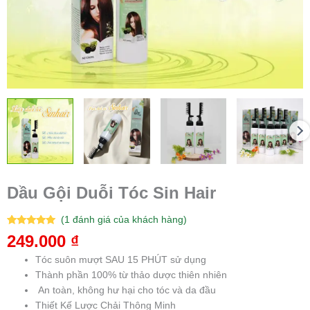
Dầu Gội Duỗi Tóc Sin Hair
(
1
đánh giá của khách hàng)
5.00
1
trên 5
249.000
₫
dựa trên
đánh giá
Tóc suôn mượt SAU 15 PHÚT sử dụng
Thành phần 100% từ thảo dược thiên nhiên
An toàn, không hư hại cho tóc và da đầu
Thiết Kế Lược Chải Thông Minh