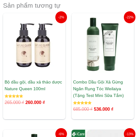
Sản phẩm tương tự
Giá
Giá
Giá
Giá
-2%
-22%
gốc
hiện
gốc
hiện
là:
tại
là:
tại
265.000 ₫.
là:
685.000 ₫.
là:
260.000 ₫.
536.000 ₫.
Bộ dầu gội, dầu xả thảo dược
Combo Dầu Gội Xả Gừng
Nature Queen 100ml
Ngăn Rụng Tóc Weilaiya
(Tặng Test Mini Sữa Tắm)
Được xếp
265.000
₫
260.000
₫
hạng
5.00
Được xếp
685.000
₫
536.000
₫
5 sao
hạng
5.00
5 sao
Giá
Giá
Giá
Giá
-6%
-13%