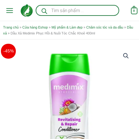
Nhảy
Tìm
kiếm
tới
0
sản
nội
phẩm
dung
Trang chủ
»
Cửa hàng Eshop
»
Mỹ phẩm & Làm đẹp
»
Chăm sóc tóc và da đầu
»
Dầu
xả
»
Dầu Xả Medimix Phục Hồi & Nuôi Tóc Chắc Khoẻ 400ml
Giá
Giá
-45%
gốc
hiện
là:
tại
159.000 ₫.
là:
88.000 ₫.