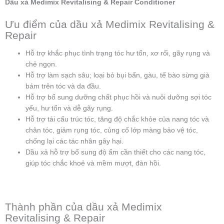
Dầu xả Medimix Revitalising & Repair Conditioner
Ưu điểm của dầu xả Medimix Revitalising &
Repair
Hỗ trợ khắc phục tình trạng tóc hư tổn, xơ rối, gãy rụng và
chẻ ngọn.
Hỗ trợ làm sạch sâu; loại bỏ bụi bẩn, gàu, tế bào sừng già
bám trên tóc và da đầu.
Hỗ trợ bổ sung dưỡng chất phục hồi và nuôi dưỡng sợi tóc
yếu, hư tổn và dễ gãy rụng.
Hỗ trợ tái cấu trúc tóc, tăng độ chắc khỏe của nang tóc và
chân tóc, giảm rụng tóc, củng cố lớp màng bảo vệ tóc,
chống lại các tác nhân gây hại.
Dầu xả hỗ trợ bổ sung độ ẩm cần thiết cho các nang tóc,
giúp tóc chắc khoẻ và mềm mượt, đàn hồi.
Thành phần của dầu xả Medimix
Revitalising & Repair