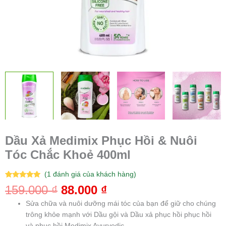
Dầu Xả Medimix Phục Hồi & Nuôi
Tóc Chắc Khoẻ 400ml
(
1
đánh giá của khách hàng)
5.00
1
trên 5
159.000
₫
88.000
₫
dựa trên
đánh giá
Sửa chữa và nuôi dưỡng mái tóc của bạn để giữ cho chúng
trông khỏe mạnh với Dầu gội và Dầu xả phục hồi phục hồi
và phục hồi Medimix Ayurvedic