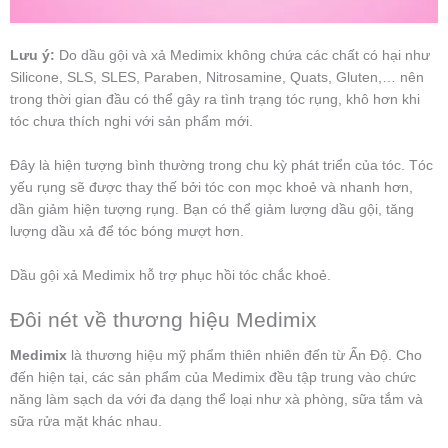
Lưu ý:
Do dầu gội và xả Medimix không chứa các chất có hại như
Silicone, SLS, SLES, Paraben, Nitrosamine, Quats, Gluten,… nên
trong thời gian đầu có thể gây ra tình trạng tóc rụng, khô hơn khi
tóc chưa thích nghi với sản phẩm mới.
Đây là hiện tượng bình thường trong chu kỳ phát triển của tóc. Tóc
yếu rụng sẽ được thay thế bởi tóc con mọc khoẻ và nhanh hơn,
dần giảm hiện tượng rụng. Bạn có thể giảm lượng dầu gội, tăng
lượng dầu xả để tóc bóng mượt hơn.
Dầu gội xả Medimix hỗ trợ phục hồi tóc chắc khoẻ.
Đôi nét về thương hiệu Medimix
Medimix
là thương hiệu mỹ phẩm thiên nhiên đến từ Ấn Độ. Cho
đến hiện tại, các sản phẩm của Medimix đều tập trung vào chức
năng làm sạch da với đa dạng thể loại như xà phòng, sữa tắm và
sữa rửa mặt khác nhau.