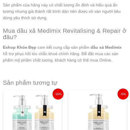
Sản phẩm của hãng này có chất lượng ổn định và hiệu quả ấn
tượng nhưng giá thành rất bình dân nên được vô vàn người tiêu
dùng yêu thích sử dụng.
Mua dầu xả Medimix Revitalising & Repair ở
đâu?
Eshop Khỏe Đẹp
cam kết cung cấp sản phẩm
dầu xả Medimix
hỗ trợ phục hồi tóc chắc khoẻ chính hãng. Để đặt mua các sản
phẩm mỹ phẩm chất lượng, khách hàng có thể mua Online.
Sản phẩm tương tự
Giá
Giá
Giá
Giá
-16%
-6%
gốc
hiện
gốc
hiện
là:
tại
là:
tại
1.370.000 ₫.
là:
610.000 ₫.
là:
1.150.000 ₫.
575.000 ₫.