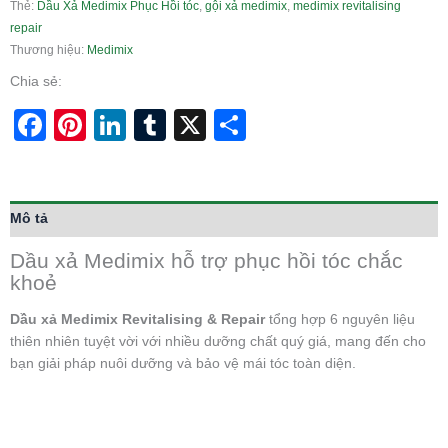
Thẻ:
Dầu Xả Medimix Phục Hồi tóc
,
gội xả medimix
,
medimix revitalising
repair
Thương hiệu:
Medimix
Chia sẻ:
Facebook
Pinterest
LinkedIn
Tumblr
X
Share
Mô tả
Dầu xả Medimix hỗ trợ phục hồi tóc chắc
khoẻ
Dầu xả Medimix Revitalising & Repair
tổng hợp 6 nguyên liệu
thiên nhiên tuyệt vời với nhiều dưỡng chất quý giá, mang đến cho
bạn giải pháp nuôi dưỡng và bảo vệ mái tóc toàn diện.