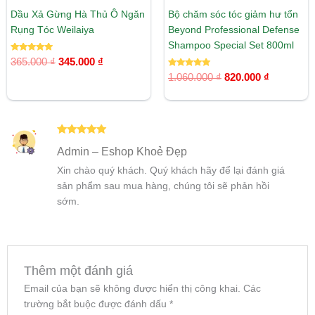
Dầu Xả Gừng Hà Thủ Ô Ngăn
Bộ chăm sóc tóc giảm hư tổn
Rụng Tóc Weilaiya
Beyond Professional Defense
Shampoo Special Set 800ml
Được xếp
365.000
₫
345.000
₫
hạng
5.00
Được xếp
1.060.000
₫
820.000
₫
5 sao
hạng
5.00
5 sao
Được xếp
Admin – Eshop Khoẻ Đẹp
hạng
5
5
sao
Xin chào quý khách. Quý khách hãy để lại đánh giá
sản phẩm sau mua hàng, chúng tôi sẽ phản hồi
sớm.
Thêm một đánh giá
Email của bạn sẽ không được hiển thị công khai.
Các
trường bắt buộc được đánh dấu
*