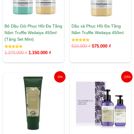
Bộ Dầu Gội Phục Hồi Đa Tầng
Dầu xả Phục Hồi Đa Tầng
Nấm Truffle Weilaiya 450ml
Nấm Truffle Weilaiya 450ml
(Tặng Set Mini)
Được xếp
610.000
₫
575.000
₫
hạng
Được xếp
5.00
1.370.000
₫
1.150.000
₫
hạng
5 sao
5.00
5 sao
Giá
Giá
Giá
Giá
-5%
-23%
gốc
hiện
gốc
hiện
là:
tại
là:
tại
365.000 ₫.
là:
1.060.000 ₫.
là:
345.000 ₫.
820.000 ₫