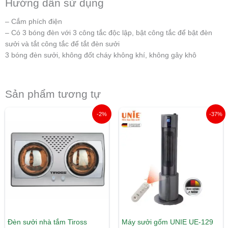
Hướng dẫn sử dụng
– Cắm phích điện
– Có 3 bóng đèn với 3 công tắc độc lập, bật công tắc để bật đèn
sưởi và tắt công tắc để tắt đèn sưởi
3 bóng đèn sưởi, không đốt cháy không khí, không gây khô
Sản phẩm tương tự
Giá
Giá
Giá
Giá
-2%
-37%
gốc
hiện
gốc
hiện
là:
tại
là:
tại
810.000 ₫.
là:
3.820.000 ₫.
là:
790.000 ₫.
2.390.00
Đèn sưởi nhà tắm Tiross
Máy sưởi gốm UNIE UE-129