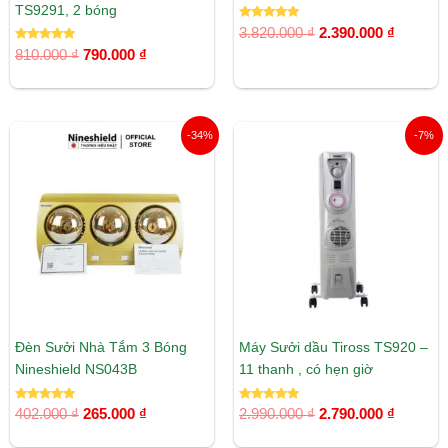
TS9291, 2 bóng
Được xếp
3.820.000
₫
2.390.000
₫
hạng
Được xếp
5.00
810.000
₫
790.000
₫
hạng
5 sao
5.00
5 sao
Giá
Giá
Giá
Giá
-34%
-7%
gốc
hiện
gốc
hiện
là:
tại
là:
tại
402.000 ₫.
là:
2.990.000 ₫.
là:
265.000 ₫.
2.790.00
Đèn Sưởi Nhà Tắm 3 Bóng
Máy Sưởi dầu Tiross TS920 –
Nineshield NS043B
11 thanh , có hẹn giờ
Được xếp
Được xếp
402.000
₫
265.000
₫
2.990.000
₫
2.790.000
₫
hạng
hạng
5.00
5.00
5 sao
5 sao