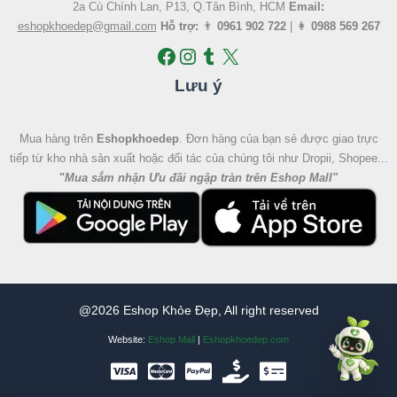
2a Cù Chính Lan, P13, Q.Tân Bình, HCM
Email:
eshopkhoedep@gmail.com
Hỗ trợ:
👨
0961 902 722
| 👩
0988 569 267
Lưu ý
Mua hàng trên
Eshopkhoedep
. Đơn hàng của bạn sẻ được giao trực
tiếp từ kho nhà sản xuất hoặc đối tác của chúng tôi như Dropii, Shopee...
"
Mua sắm nhận Ưu đãi ngập tràn trên Eshop Mall
"
@2026 Eshop Khỏe Đẹp, All right reserved
Website:
Eshop Mall
|
Eshopkhoedep.com