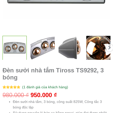
Đèn sưởi nhà tắm Tiross TS9292, 3
bóng
(
1
đánh giá của khách hàng)
5.00
1
trên 5
980.000
₫
950.000
₫
dựa trên
đánh giá
Đèn sưởi nhà tắm, 3 bóng, công suất 825W, Công tắc 3
bóng độc lập
Sử dụng nguyên lý bức xạ hồng ngoại, giúp đạt được nhiệt