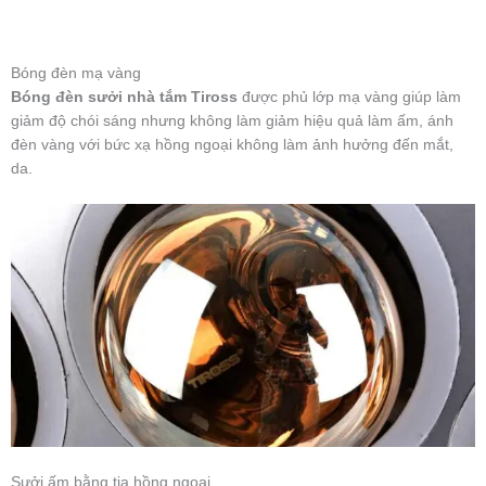
Bóng đèn mạ vàng
Bóng đèn sưởi nhà tắm Tiross
được phủ lớp mạ vàng giúp làm
giảm độ chói sáng nhưng không làm giảm hiệu quả làm ấm, ánh
đèn vàng với bức xạ hồng ngoại không làm ảnh hưởng đến mắt,
da.
Sưởi ấm bằng tia hồng ngoại