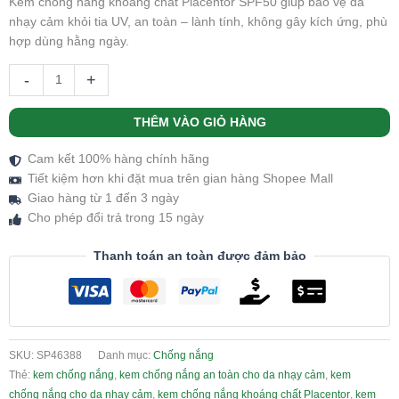
Kem chống nắng khoáng chất Placentor SPF50 giúp bảo vệ da
nhạy cảm khỏi tia UV, an toàn – lành tính, không gây kích ứng, phù
hợp dùng hằng ngày.
-
+
THÊM VÀO GIỎ HÀNG
Cam kết 100% hàng chính hãng
Tiết kiệm hơn khi đặt mua trên gian hàng Shopee Mall
Giao hàng từ 1 đến 3 ngày
Cho phép đổi trả trong 15 ngày
Thanh toán an toàn được đảm bảo
SKU:
SP46388
Danh mục:
Chống nắng
Thẻ:
kem chống nắng
,
kem chống nắng an toàn cho da nhạy cảm
,
kem
chống nắng cho da nhạy cảm
,
kem chống nắng khoáng chất Placentor
,
kem