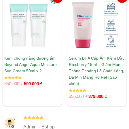
gốc
hiện
gốc
hiện
là:
tại
là:
tại
650.000 ₫.
là:
395.000 ₫.
là:
500.000 ₫.
379.000 ₫.
Kem chống nắng dưỡng ẩm
Serum BHA Cấp Ẩm Kiềm Dầu
Beyond Angel Aqua Moisture
Blissberry 15ml – Giảm Mụn,
Sun Cream 50ml x 2
Thông Thoáng Lỗ Chân Lông,
Da Mịn Màng Rõ Rệt (Sao
Được xếp
chép)
650.000
₫
500.000
₫
hạng
5.00
5 sao
Được xếp
395.000
₫
379.000
₫
hạng
5.00
5 sao
Được xếp
Admin – Eshop
hạng
5
5