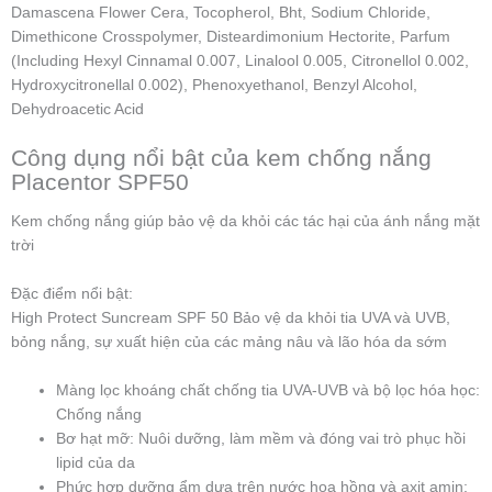
Damascena Flower Cera, Tocopherol, Bht, Sodium Chloride,
Dimethicone Crosspolymer, Disteardimonium Hectorite, Parfum
(Including Hexyl Cinnamal 0.007, Linalool 0.005, Citronellol 0.002,
Hydroxycitronellal 0.002), Phenoxyethanol, Benzyl Alcohol,
Dehydroacetic Acid
Công dụng nổi bật của kem chống nắng
Placentor SPF50
Kem chống nắng giúp bảo vệ da khỏi các tác hại của ánh nắng mặt
trời
Đặc điểm nổi bật:
High Protect Suncream SPF 50 Bảo vệ da khỏi tia UVA và UVB,
bỏng nắng, sự xuất hiện của các mảng nâu và lão hóa da sớm
Màng lọc khoáng chất chống tia UVA-UVB và bộ lọc hóa học:
Chống nắng
Bơ hạt mỡ: Nuôi dưỡng, làm mềm và đóng vai trò phục hồi
lipid của da
Phức hợp dưỡng ẩm dựa trên nước hoa hồng và axit amin: