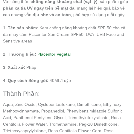
Với công thức
chống nắng khoáng chất (vật lý)
, sản phẩm giúp
phản xạ tia UV ngay trên bề mặt da
, mang lại hiệu quả bảo vệ
cao nhưng vẫn
dịu nhẹ và an toàn
, phù hợp sử dụng mỗi ngày.
1. Tên sản phẩm:
Kem chống nắng khoáng chất SPF 50 cho cả
da nhạy cảm Placentor Sun Cream SPF50, UVA- UVB Face and
Sensitive areas
2. Thương hiệu:
Placentor Vegetal
3. Xuất xứ:
Pháp
4. Quy cách đóng gói:
40ML/Tuýp
Thành Phần:
Aqua, Zinc Oxide, Cyclopentasiloxane, Dimethicone, Ethylhexyl
Methoxycinnamate, Propanediol, Phenylbenzimidazole Sulfonic
Acid, Panthenol Pentylene Glycol, Trimethylsiloxysilicate, Rosa
Centifolia Flower Water, Tromethamine, Peg-10 Dimethicone,
Triethoxycaprylylsilane, Rosa Centifolia Flower Cera, Rosa