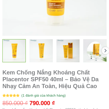
Cảm
An
Toàn,
Hiệu
Quả
Cao
số
lượng
Kem Chống Nắng Khoáng Chất
Placentor SPF50 40ml – Bảo Vệ Da
Nhạy Cảm An Toàn, Hiệu Quả Cao
(
1
đánh giá của khách hàng)
5.00
1
trên 5
850.000
₫
790.000
₫
dựa trên
đánh giá