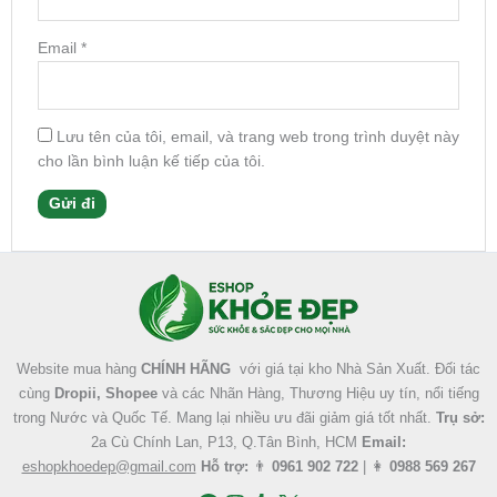
Email
*
Lưu tên của tôi, email, và trang web trong trình duyệt này
cho lần bình luận kế tiếp của tôi.
Facebook
Instagram
Tumblr
X
Website mua hàng
CHÍNH HÃNG
với giá tại kho Nhà Sản Xuất. Đối tác
cùng
Dropii, Shopee
và các Nhãn Hàng, Thương Hiệu uy tín, nổi tiếng
trong Nước và Quốc Tế. Mang lại nhiều ưu đãi giảm giá tốt nhất.
Trụ sở:
2a Cù Chính Lan, P13, Q.Tân Bình, HCM
Email:
eshopkhoedep@gmail.com
Hỗ trợ:
👨
0961 902 722
| 👩
0988 569 267