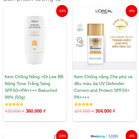
Giá
Giá
Giá
Giá
-14%
-6%
gốc
hiện
gốc
hiện
là:
tại
là:
tại
420.000 ₫.
là:
324.000 ₫.
là:
360.000 ₫.
304.000 ₫.
Kem Chống Nắng +Dr.Lee BB
Kem Chống nắng Che phủ và
Nâng Tone Trắng Sáng
đều màu da UV Defender
SPF50+/PA++++ Bakuchiol
Correct and Protect SPF50+
98% (50g)
PA++++
Được xếp
Được xếp
420.000
₫
360.000
₫
324.000
₫
304.000
₫
hạng
hạng
5.00
5.00
5 sao
5 sao
Giá
Giá
Giá
Giá
-23%
-4%