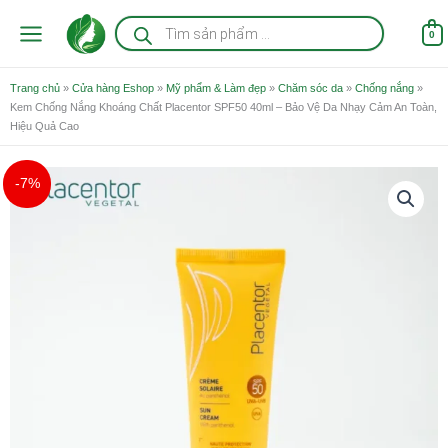
Nhảy
Tìm
kiếm
tới
0
sản
nội
phẩm
dung
Trang chủ
»
Cửa hàng Eshop
»
Mỹ phẩm & Làm đẹp
»
Chăm sóc da
»
Chống nắng
»
Kem Chống Nắng Khoáng Chất Placentor SPF50 40ml – Bảo Vệ Da Nhạy Cảm An Toàn,
Hiệu Quả Cao
Giá
Giá
Kem
-7%
gốc
hiện
Chống
là:
tại
Nắng
850.000 ₫.
là:
Khoáng
790.000 ₫.
Chất
Placentor
SPF50
40ml
-
Bảo
Vệ
Da
Nhạy