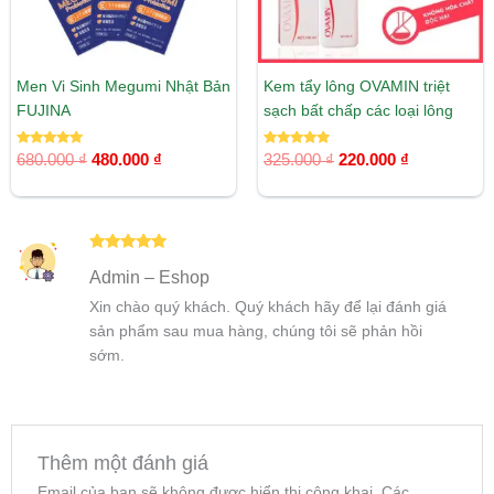
Men Vi Sinh Megumi Nhật Bản
Kem tẩy lông OVAMIN triệt
FUJINA
sạch bất chấp các loại lông
Được xếp
Được xếp
680.000
₫
480.000
₫
325.000
₫
220.000
₫
hạng
hạng
5.00
5.00
5 sao
5 sao
Được xếp
Admin – Eshop
hạng
5
5
sao
Xin chào quý khách. Quý khách hãy để lại đánh giá
sản phẩm sau mua hàng, chúng tôi sẽ phản hồi
sớm.
Thêm một đánh giá
Email của bạn sẽ không được hiển thị công khai.
Các