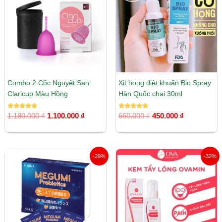
1.180.000 ₫.
là:
660.000 ₫.
là:
1.100.000 ₫.
450.000 ₫.
Combo 2 Cốc Nguyệt San
Xịt họng diệt khuẩn Bio Spray
Claricup Màu Hồng
Hàn Quốc chai 30ml
Được xếp
Được xếp
1.180.000
₫
1.100.000
₫
660.000
₫
450.000
₫
hạng
hạng
5.00
5.00
5 sao
5 sao
Giá
Giá
Giá
Giá
-29%
-32%
gốc
hiện
gốc
hiện
là:
tại
là:
tại
680.000 ₫.
là:
325.000 ₫.
là:
480.000 ₫.
220.000 ₫.