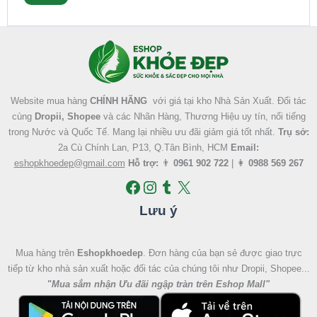
Facebook
Instagram
Tumblr
X
Website mua hàng
CHÍNH HÃNG
với giá tại kho Nhà Sản Xuất. Đối tác
cùng
Dropii, Shopee
và các Nhãn Hàng, Thương Hiệu uy tín, nổi tiếng
trong Nước và Quốc Tế. Mang lại nhiều ưu đãi giảm giá tốt nhất.
Trụ sở:
2a Cù Chính Lan, P13, Q.Tân Bình, HCM
Email:
eshopkhoedep@gmail.com
Hỗ trợ:
👨
0961 902 722
| 👩
0988 569 267
Lưu ý
Mua hàng trên
Eshopkhoedep
. Đơn hàng của bạn sẻ được giao trực
tiếp từ kho nhà sản xuất hoặc đối tác của chúng tôi như Dropii, Shopee...
"
Mua sắm nhận Ưu đãi ngập tràn trên Eshop Mall
"