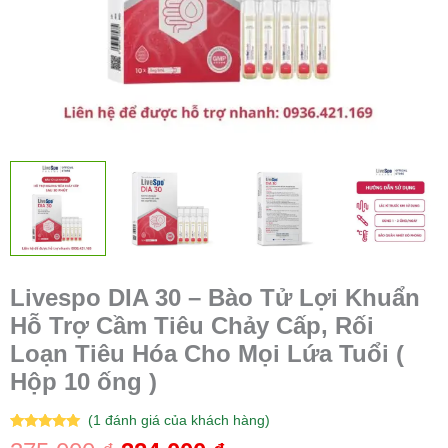
Livespo DIA 30 – Bào Tử Lợi Khuẩn
Hỗ Trợ Cầm Tiêu Chảy Cấp, Rối
Loạn Tiêu Hóa Cho Mọi Lứa Tuổi (
Hộp 10 ống )
(
1
đánh giá của khách hàng)
5.00
1
trên 5