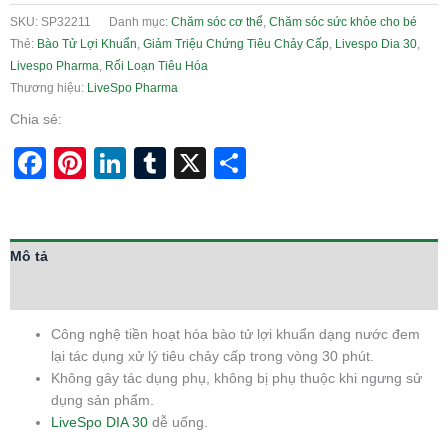
SKU:
SP32211
Danh mục:
Chăm sóc cơ thể
,
Chăm sóc sức khỏe cho bé
Thẻ:
Bào Tử Lợi Khuẩn
,
Giảm Triệu Chứng Tiêu Chảy Cấp
,
Livespo Dia 30
,
Livespo Pharma
,
Rối Loạn Tiêu Hóa
Thương hiệu:
LiveSpo Pharma
Chia sẻ:
Facebook
Pinterest
LinkedIn
Tumblr
X
Share
Mô tả
Thông tin bổ sung
Công nghệ tiền hoạt hóa bào tử lợi khuẩn dạng nước đem
lại tác dụng xử lý tiêu chảy cấp trong vòng 30 phút.
Không gây tác dụng phụ, không bị phụ thuộc khi ngưng sử
dụng sản phẩm.
LiveSpo DIA 30
dễ uống.