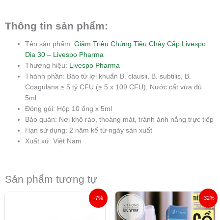
Thông tin sản phẩm:
Tên sản phẩm:
Giảm Triệu Chứng Tiêu Chảy Cấp Livespo
Dia 30 – Livespo Pharma
Thương hiệu:
Livespo Pharma
Thành phần: Bào tử lợi khuẩn B. clausii, B. subtilis, B.
Coagulans ≥ 5 tỷ CFU (≥ 5 x 109 CFU), Nước cất vừa đủ
5ml
Đóng gói: Hộp 10 ống x 5ml
Bảo quản: Nơi khô ráo, thoáng mát, tránh ánh nắng trực tiếp
Hạn sử dụng: 2 năm kể từ ngày sản xuất
Xuất xứ: Việt Nam
Sản phẩm tương tự
Giá
Giá
Giá
Giá
-7%
-32%
gốc
hiện
gốc
hiện
là:
tại
là:
tại