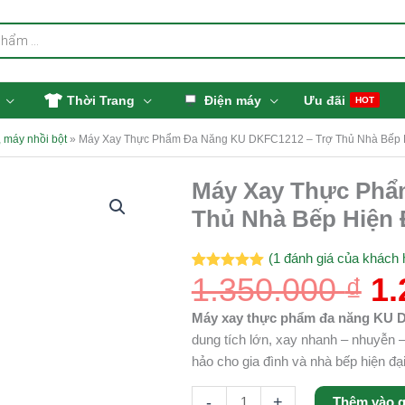
Thời Trang
Điện máy
Ưu đãi
HOT
 máy nhồi bột
»
Máy Xay Thực Phẩm Đa Năng KU DKFC1212 – Trợ Thủ Nhà Bếp Hiệ
Gi
Máy Xay Thực Phẩ
Máy
g
Xay
Thủ Nhà Bếp Hiện Đ
là
Thực
1.
Phẩm
(
1
đánh giá của khách 
Đa
1.350.000
₫
1.
5.00
1
trên 5
dựa trên
Năng
đánh giá
KU
Máy xay thực phẩm đa năng KU 
DKFC1212
dung tích lớn, xay nhanh – nhuyễn – 
-
hảo cho gia đình và nhà bếp hiện đại
Trợ
-
+
Thêm vào g
Thủ