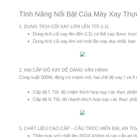
Tính Năng Nổi Bật Của Máy Xay T
1. DUNG TÍCH CỐI XAY LỚN LÊN TỚI 2.1L
Dung tích cối xay lên đến 2.1L có thể xay được lượ
Dung tích cối xay lớn với một lần xay duy nhất, bạn 
2. HAI CẤP ĐỘ XAY DỄ DÀNG VẬN HÀNH
Công suất 500W, động cơ mạnh mẽ, hai chế độ xay I và II 
Cấp độ I: Tốc độ chậm thích hợp xay các thực phẩ
Cấp độ II: Tốc độ nhanh thích hợp xay các thực phẩm 
3. CHẤT LIỆU CAO CẤP – CẤU TRÚC HIỆN ĐẠI, AN T
Thân máy với chất liệu INOX không gỉ cao cấp an t