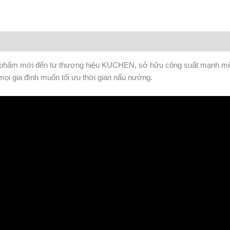
phẩm mới đến từ thương hiệu KUCHEN, sở hữu công suất mạnh mẽ, th
mọi gia đình muốn tối ưu thời gian nấu nướng.