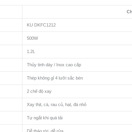
Ch
KU DKFC1212
500W
1.2L
Thủy tinh dày / Inox cao cấp
Thép không gỉ 4 lưỡi sắc bén
2 chế độ xay
Xay thịt, cá, rau củ, hạt, đá nhỏ
Tự ngắt khi quá tải
Dễ tháo rời, dễ rửa