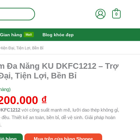
0
Gian hàng
Blog khỏe đẹp
Mall
n Đại, Tiện Lợi, Bền Bỉ
á
Giá
m Đa Năng KU DKFC1212 – Trợ
ốc
hiện
ại, Tiện Lợi, Bền Bỉ
:
tại
350.000 ₫.
là:
hàng)
1.200.000 ₫.
200.000
₫
DKFC1212
với công suất mạnh mẽ, lưỡi dao thép không gỉ,
đều. Thiết kế an toàn, bền bỉ, dễ vệ sinh. Giải pháp hoàn
.
iỏ hàng
Mua trên cửa hàng Shopee