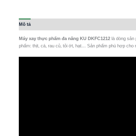
Mô tả
Thông tin bổ sung
Máy xay thực phẩm đa năng KU DKFC1212
là dòng sản 
phẩm: thịt, cá, rau củ, tỏi ớt, hạt… Sản phẩm phù hợp cho 