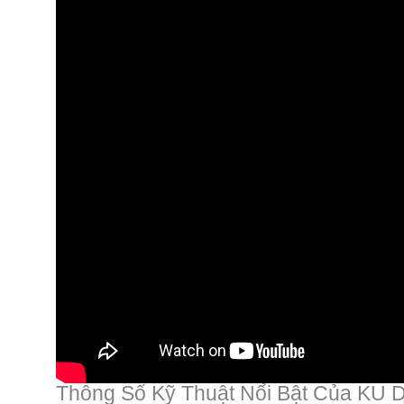
Thông Số Kỹ Thuật Nổi Bật Của KU