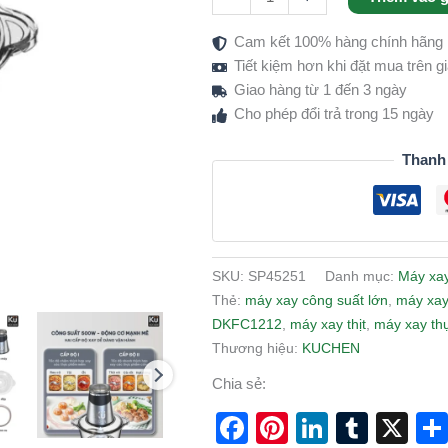
Nhà
Cam kết 100% hàng chính hãng
Bếp
Tiết kiệm hơn khi đặt mua trên 
Hiện
Giao hàng từ 1 đến 3 ngày
Đại,
Cho phép đổi trả trong 15 ngày
Tiện
Lợi,
Thanh
Bền
Bỉ
số
lượng
SKU:
SP45251
Danh mục:
Máy xay
Thẻ:
máy xay công suất lớn
,
máy xay
DKFC1212
,
máy xay thịt
,
máy xay th
Thương hiệu:
KUCHEN
Chia sẻ:
Facebook
Pinterest
LinkedI
Tumb
X