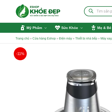
Nhảy
Tìm
tới
kiếm
sản
nội
phẩm
dung
Mỹ Phẩm
Sức Khỏe
Mẹ & Bé
Trang chủ
»
Cửa hàng Eshop
»
Điện máy
»
Thiết bị nhà bếp
»
Máy xay,
-11%