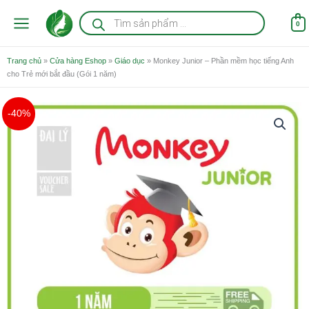
Nhảy
Tìm
kiếm
tới
0
sản
nội
phẩm
dung
Trang chủ
»
Cửa hàng Eshop
»
Giáo dục
»
Monkey Junior – Phần mềm học tiếng Anh
cho Trẻ mới bắt đầu (Gói 1 năm)
Giá
Giá
-40%
gốc
hiện
là:
tại
832.000 ₫.
là:
499.000 ₫.