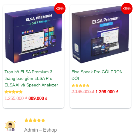
Giá
Giá
Giá
Giá
-29%
-36%
gốc
hiện
gốc
hiện
là:
tại
là:
tại
1.255.000 ₫.
là:
2.195.000 ₫.
là:
889.000 ₫.
1.399.00
Trọn bộ ELSA Premium 3
Elsa Speak Pro GÓI TRỌN
tháng bao gồm ELSA Pro,
ĐỜI
ELSA AI và Speech Analyzer
Được xếp
2.195.000
₫
1.399.000
₫
hạng
Được xếp
5.00
1.255.000
₫
889.000
₫
hạng
5 sao
5.00
5 sao
Được xếp
Admin – Eshop
hạng
5
5