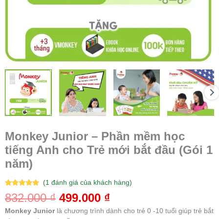
Monkey Junior – Phần mềm học
tiếng Anh cho Trẻ mới bắt đầu (Gói 1
năm)
(
1
đánh giá của khách hàng)
5.00
1
trên 5
832.000
₫
499.000
₫
dựa trên
đánh giá
Monkey Junior
là chương trình dành cho trẻ 0 -10 tuổi giúp trẻ bắt