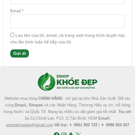
Email
*
Lưu tên của tôi, email, và trang web trong trình duyệt này
cho lần bình luận kế tiếp của tôi.
Facebook
Instagram
Tumblr
X
Website mua hàng
CHÍNH HÃNG
với giá tại kho Nhà Sản Xuất. Đối tác
cùng
Dropii, Shopee
và các Nhãn Hàng, Thương Hiệu uy tín, nổi tiếng
trong Nước và Quốc Tế. Mang lại nhiều ưu đãi giảm giá tốt nhất.
Trụ sở:
2a Cù Chính Lan, P13, Q.Tân Bình, HCM
Email:
eshopkhoedep@gmail.com
Hỗ trợ:
👨
0961 902 722
| 👩
0988 569 267