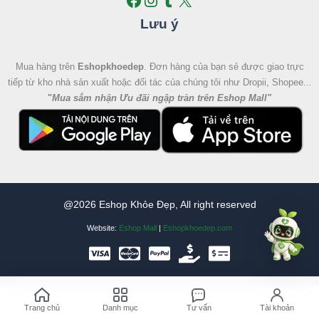
Lưu ý
Mua hàng trên
Eshopkhoedep
. Đơn hàng của bạn sẻ được giao trực
tiếp từ kho nhà sản xuất hoặc đối tác của chúng tôi như Dropii, Shopee...
"
Mua sắm nhận Ưu đãi ngập tràn trên Eshop Mall
"
@2026 Eshop Khỏe Đẹp, All right reserved
Website:
Eshop Mall
|
Eshopkhoedep.com
Trang chủ
Danh mục
Tư vấn
Tài khoản