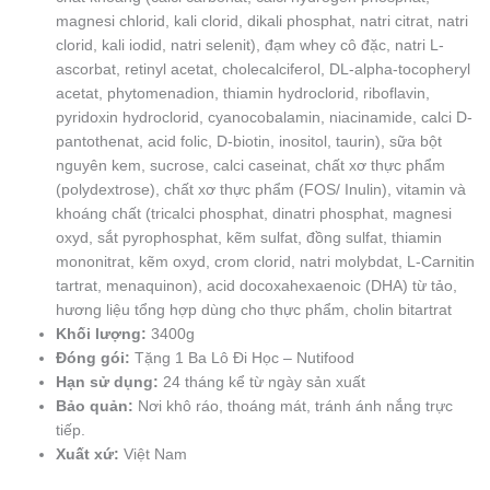
magnesi chlorid, kali clorid, dikali phosphat, natri citrat, natri
clorid, kali iodid, natri selenit), đạm whey cô đặc, natri L-
ascorbat, retinyl acetat, cholecalciferol, DL-alpha-tocopheryl
acetat, phytomenadion, thiamin hydroclorid, riboflavin,
pyridoxin hydroclorid, cyanocobalamin, niacinamide, calci D-
pantothenat, acid folic, D-biotin, inositol, taurin), sữa bột
nguyên kem, sucrose, calci caseinat, chất xơ thực phẩm
(polydextrose), chất xơ thực phẩm (FOS/ Inulin), vitamin và
khoáng chất (tricalci phosphat, dinatri phosphat, magnesi
oxyd, sắt pyrophosphat, kẽm sulfat, đồng sulfat, thiamin
mononitrat, kẽm oxyd, crom clorid, natri molybdat, L-Carnitin
tartrat, menaquinon), acid docoxahexaenoic (DHA) từ tảo,
hương liệu tổng hợp dùng cho thực phẩm, cholin bitartrat
Khối lượng:
3400g
Đóng gói:
Tặng 1 Ba Lô Đi Học – Nutifood
Hạn sử dụng:
24 tháng kể từ ngày sản xuất
Bảo quản:
Nơi khô ráo, thoáng mát, tránh ánh nắng trực
tiếp.
Xuất xứ:
Việt Nam