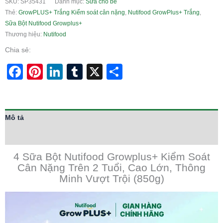
SKU:
SP35431
Danh mục:
Sữa cho bé
Thẻ:
GrowPLUS+ Trắng Kiểm soát cân nặng
,
Nutifood GrowPlus+ Trắng
,
Sữa Bột Nutifood Growplus+
Thương hiệu:
Nutifood
Chia sẻ:
Facebook
Pinterest
LinkedIn
Tumblr
X
Share
Mô tả
Thông tin bổ sung
4 Sữa Bột Nutifood Growplus+ Kiểm Soát
Cân Nặng Trên 2 Tuổi, Cao Lớn, Thông
Minh Vượt Trội (850g)