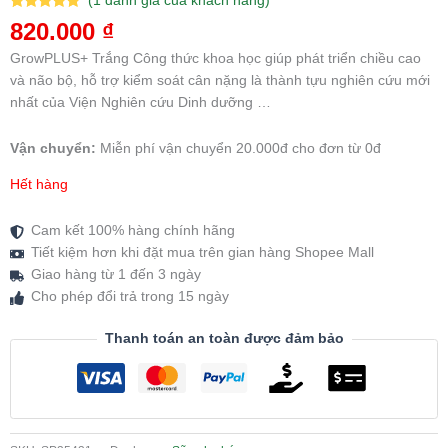
(
1
đánh giá của khách hàng)
5.00
1
trên 5
820.000
₫
dựa trên
đánh giá
GrowPLUS+ Trắng Công thức khoa học giúp phát triển chiều cao
và não bộ, hỗ trợ kiểm soát cân nặng là thành tựu nghiên cứu mới
nhất của Viện Nghiên cứu Dinh dưỡng …
Vận chuyển:
Miễn phí vận chuyển 20.000đ cho đơn từ 0đ
Hết hàng
Cam kết 100% hàng chính hãng
Tiết kiệm hơn khi đặt mua trên gian hàng Shopee Mall
Giao hàng từ 1 đến 3 ngày
Cho phép đổi trả trong 15 ngày
Thanh toán an toàn được đảm bảo