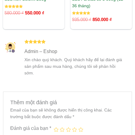
36 tháng)
Được xếp
580.000
₫
550.000
₫
hạng
5.00
Được xếp
935.000
₫
850.000
₫
5 sao
hạng
5.00
5 sao
Được xếp
Admin – Eshop
hạng
5
5
sao
Xin chào quý khách. Quý khách hãy để lại đánh giá
sản phẩm sau mua hàng, chúng tôi sẽ phản hồi
sớm.
Thêm một đánh giá
Email của bạn sẽ không được hiển thị công khai.
Các
trường bắt buộc được đánh dấu
*
Đánh giá của bạn
*