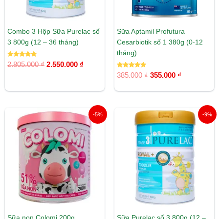
Combo 3 Hộp Sữa Purelac số
Sữa Aptamil Profutura
3 800g (12 – 36 tháng)
Cesarbiotik số 1 380g (0-12
tháng)
Được xếp
2.805.000
₫
2.550.000
₫
hạng
5.00
Được xếp
385.000
₫
355.000
₫
5 sao
hạng
5.00
5 sao
Giá
Giá
Giá
Giá
-5%
-9%
gốc
hiện
gốc
hiện
là:
tại
là:
tại
580.000 ₫.
là:
935.000 ₫.
là:
550.000 ₫.
850.000 ₫.
Sữa non Colomi 200g
Sữa Purelac số 3 800g (12 –