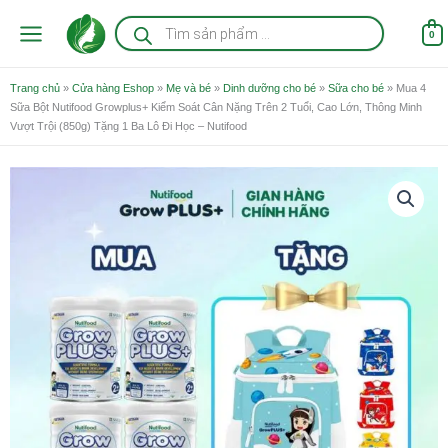
Nhảy
Tìm
kiếm
tới
0
sản
nội
phẩm
dung
Trang chủ
»
Cửa hàng Eshop
»
Mẹ và bé
»
Dinh dưỡng cho bé
»
Sữa cho bé
»
Mua 4
Sữa Bột Nutifood Growplus+ Kiểm Soát Cân Nặng Trên 2 Tuổi, Cao Lớn, Thông Minh
Vượt Trội (850g) Tặng 1 Ba Lô Đi Học – Nutifood