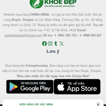
Website mua hàng
CHÍNH HÃNG
với giá tại kho Nhà Sản Xuất. Đối tác
cùng
Dropii, Shopee
và các Nhãn Hàng, Thương Hiệu uy tín, nổi tiếng
trong Nước và Quốc Tế. Mang lại nhiều ưu đãi giảm giá tốt nhất.
Trụ sở:
2a Cù Chính Lan, P13, Q.Tân Bình, HCM
Email:
eshopkhoedep@gmail.com
Hỗ trợ:
👨
0961 902 722
| 👩
0988 569 267
Lưu ý
Mua hàng trên
Eshopkhoedep
. Đơn hàng của bạn sẻ được giao trực
tiếp từ kho nhà sản xuất hoặc đối tác của chúng tôi như Dropii, Shopee...
"
Mua sắm nhận Ưu đãi ngập tràn trên Eshop Mall
"
Giá
Giá
×
ĐƠN HÀNG ĐÃ XÁC MINH