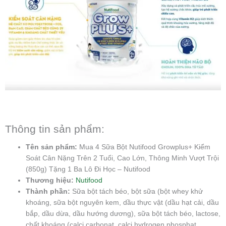
Thông tin sản phẩm:
Tên sản phẩm:
Mua 4 Sữa Bột Nutifood Growplus+ Kiểm
Soát Cân Nặng Trên 2 Tuổi, Cao Lớn, Thông Minh Vượt Trội
(850g) Tặng 1 Ba Lô Đi Học – Nutifood
Thương hiệu:
Nutifood
Thành phần:
Sữa bột tách béo, bột sữa (bột whey khử
khoáng, sữa bột nguyên kem, dầu thực vật (dầu hạt cải, dầu
bắp, dầu dừa, dầu hướng dương), sữa bột tách béo, lactose,
chất khoáng (calci carbonat, calci hydrogen phosphat,