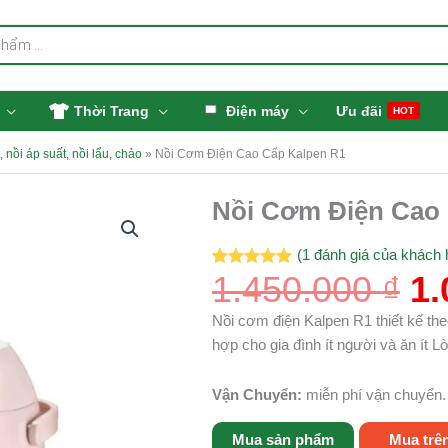
Thời Trang
Điện máy
Ưu đãi
HOT
 nồi áp suất, nồi lẩu, chảo
»
Nồi Cơm Điện Cao Cấp Kalpen R1
Gi
Nồi Cơm Điện Cao
g
là
(
1
đánh giá của khách 
1.
1.450.000
₫
1.
5.00
1
trên 5
dựa trên
đánh giá
Nồi cơm điện Kalpen R1 thiết kế th
hợp cho gia đình ít người và ăn ít 
Vận Chuyển:
miễn phí vận chuyển.
Mua sản phẩm
Mua trê