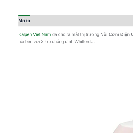
Mô tả
Thông tin bổ sung
Kalpen Việt Nam
đã cho ra mắt thị trường
Nồi Cơm Điện 
nồi bền với 3 lớp chống dính Whitford…