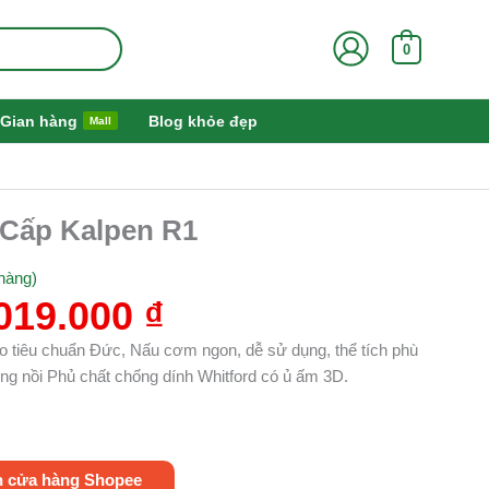
0
Gian hàng
Blog khỏe đẹp
Mall
á
Giá
 Cấp Kalpen R1
ốc
hiện
:
tại
hàng)
450.000 ₫.
là:
019.000
₫
1.019.000 ₫.
eo tiêu chuẩn Đức, Nấu cơm ngon, dễ sử dụng, thể tích phù
Lòng nồi Phủ chất chống dính Whitford có ủ ấm 3D.
n cửa hàng Shopee