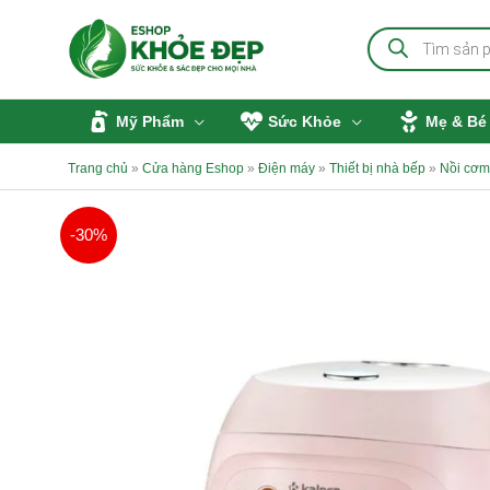
Nhảy
Tìm
tới
kiếm
sản
nội
phẩm
dung
Mỹ Phẩm
Sức Khỏe
Mẹ & Bé
Trang chủ
»
Cửa hàng Eshop
»
Điện máy
»
Thiết bị nhà bếp
»
Nồi cơm,
-30%