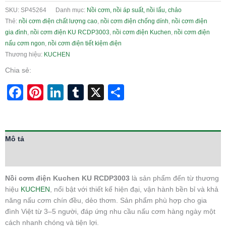
SKU:
SP45264
Danh mục:
Nồi cơm, nồi áp suất, nồi lẩu, chảo
Thẻ:
nồi cơm điện chất lượng cao
,
nồi cơm điện chống dính
,
nồi cơm điện
gia đình
,
nồi cơm điện KU RCDP3003
,
nồi cơm điện Kuchen
,
nồi cơm điện
nấu cơm ngon
,
nồi cơm điện tiết kiệm điện
Thương hiệu:
KUCHEN
Chia sẻ:
Facebook
Pinterest
LinkedIn
Tumblr
X
Share
Mô tả
Thông tin bổ sung
Nồi cơm điện Kuchen KU RCDP3003
là sản phẩm đến từ thương
hiệu
KUCHEN
, nổi bật với thiết kế hiện đại, vận hành bền bỉ và khả
năng nấu cơm chín đều, dẻo thơm. Sản phẩm phù hợp cho gia
đình Việt từ 3–5 người, đáp ứng nhu cầu nấu cơm hàng ngày một
cách nhanh chóng và tiện lợi.