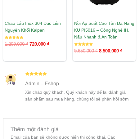
Chảo Lẩu Inox 304 Đúc Liền
Nồi Áp Suất Cao Tần Đa Năng
Nguyên Khối Kalpen
KU PI5016 – Công Nghệ IH,
Nấu Nhanh & An Toàn
Được xếp
1.209.000
₫
720.000
₫
hạng
5.00
Được xếp
9.650.000
₫
8.500.000
₫
5 sao
hạng
5.00
5 sao
Được xếp
Admin – Eshop
hạng
5
5
sao
Xin chào quý khách. Quý khách hãy để lại đánh giá
sản phẩm sau mua hàng, chúng tôi sẽ phản hồi sớm
Thêm một đánh giá
Email của bạn sẽ không được hiển thị công khai.
Các