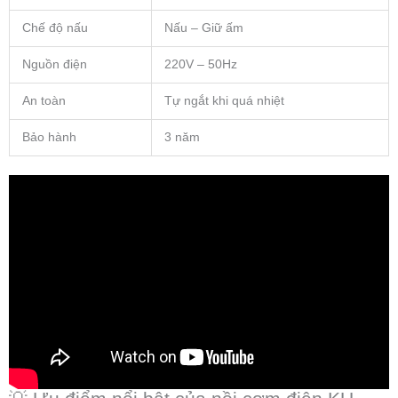
Chế độ nấu
Nấu – Giữ ấm
Nguồn điện
220V – 50Hz
An toàn
Tự ngắt khi quá nhiệt
Bảo hành
3 năm