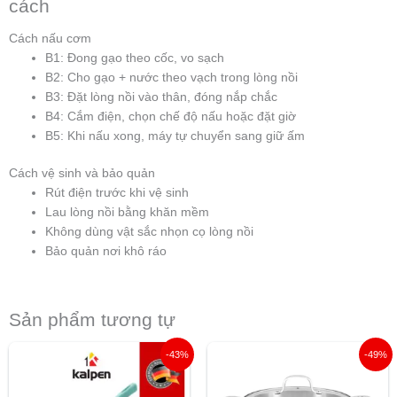
cách
Cách nấu cơm
B1: Đong gạo theo cốc, vo sạch
B2: Cho gạo + nước theo vạch trong lòng nồi
B3: Đặt lòng nồi vào thân, đóng nắp chắc
B4: Cắm điện, chọn chế độ nấu hoặc đặt giờ
B5: Khi nấu xong, máy tự chuyển sang giữ ấm
Cách vệ sinh và bảo quản
Rút điện trước khi vệ sinh
Lau lòng nồi bằng khăn mềm
Không dùng vật sắc nhọn cọ lòng nồi
Bảo quản nơi khô ráo
Sản phẩm tương tự
Giá
Giá
Giá
Giá
-43%
-49%
gốc
hiện
gốc
hiện
là:
tại
là:
tại