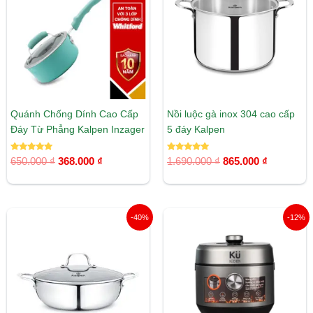
650.000 ₫.
là:
1.690.000 ₫.
là:
368.000 ₫.
865.000 ₫
Quánh Chống Dính Cao Cấp
Nồi luộc gà inox 304 cao cấp
Đáy Từ Phẳng Kalpen Inzager
5 đáy Kalpen
Được xếp
Được xếp
650.000
₫
368.000
₫
1.690.000
₫
865.000
₫
hạng
hạng
5.00
5.00
5 sao
5 sao
Giá
Giá
Giá
Giá
-40%
-12%
gốc
hiện
gốc
hiện
là:
tại
là:
tại
1.209.000 ₫.
là:
9.650.000 ₫.
là:
720.000 ₫.
8.500.00