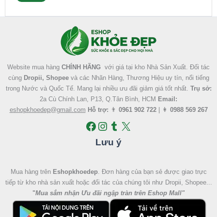
Facebook
Instagram
Tumblr
X
Website mua hàng
CHÍNH HÃNG
với giá tại kho Nhà Sản Xuất. Đối tác
cùng
Dropii, Shopee
và các Nhãn Hàng, Thương Hiệu uy tín, nổi tiếng
trong Nước và Quốc Tế. Mang lại nhiều ưu đãi giảm giá tốt nhất.
Trụ sở:
2a Cù Chính Lan, P13, Q.Tân Bình, HCM
Email:
eshopkhoedep@gmail.com
Hỗ trợ:
👨
0961 902 722
| 👩
0988 569 267
Lưu ý
Mua hàng trên
Eshopkhoedep
. Đơn hàng của bạn sẻ được giao trực
tiếp từ kho nhà sản xuất hoặc đối tác của chúng tôi như Dropii, Shopee...
"
Mua sắm nhận Ưu đãi ngập tràn trên Eshop Mall
"