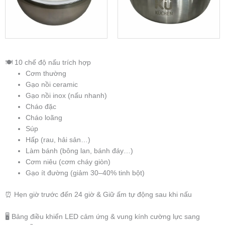
🍽️ 10 chế độ nấu trích hợp
Cơm thường
Gạo nồi ceramic
Gạo nồi inox (nấu nhanh)
Cháo đặc
Cháo loãng
Súp
Hấp (rau, hải sản…)
Làm bánh (bông lan, bánh đáy…)
Cơm niêu (cơm cháy giòn)
Gạo ít đường (giảm 30–40% tinh bột)
⏰ Hẹn giờ trước đến 24 giờ & Giữ ấm tự động sau khi nấu
🖥️ Bảng điều khiển LED cảm ứng & vung kính cường lực sang