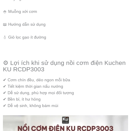
🍚 Muỗng xới cơm
📖 Hướng dẫn sử dụng
💧 Giỏ lọc gạo ít đường
⚙️ Lợi ích khi sử dụng nồi cơm điện Kuchen
KU RCDP3003
✔ Cơm chín đều, dẻo ngon mỗi bữa
✔ Tiết kiệm thời gian nấu nướng
✔ Dễ sử dụng, phù hợp mọi đối tượng
✔ Bền bỉ, ít hư hỏng
✔ Dễ vệ sinh, không bám mùi