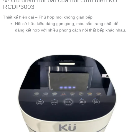
💡 Ưu điểm nổi bật của nồi cơm điện KU
RCDP3003
Thiết kế hiện đại – Phù hợp mọi không gian bếp
Nồi sở hữu kiểu dáng gọn gàng, màu sắc trang nhã, dễ
dàng kết hợp với nhiều phong cách nội thất bếp khác nhau.