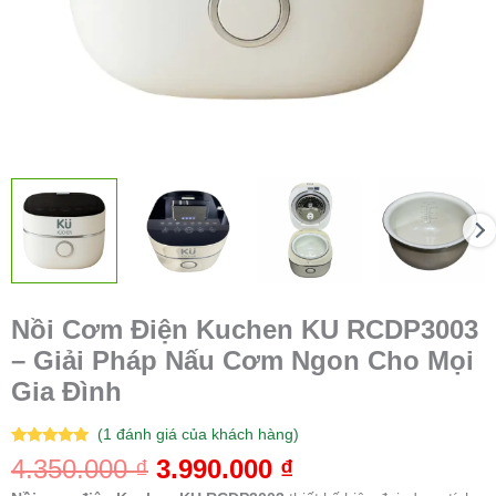
Mọi
Gia
Đình
số
lượng
Nồi Cơm Điện Kuchen KU RCDP3003
– Giải Pháp Nấu Cơm Ngon Cho Mọi
Gia Đình
(
1
đánh giá của khách hàng)
5.00
1
trên 5
4.350.000
₫
3.990.000
₫
dựa trên
đánh giá