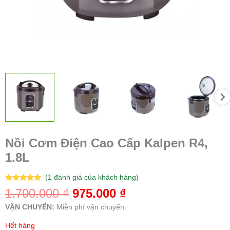
Nồi Cơm Điện Cao Cấp Kalpen R4,
1.8L
(
1
đánh giá của khách hàng)
5.00
1
trên 5
1.700.000
₫
975.000
₫
dựa trên
đánh giá
VẬN CHUYỂN:
Miễn phí vận chuyển.
Hết hàng