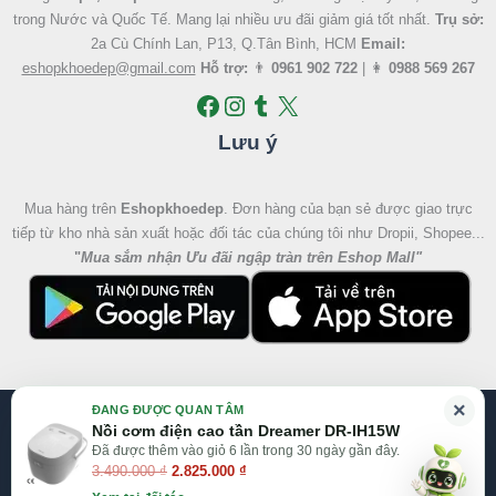
trong Nước và Quốc Tế. Mang lại nhiều ưu đãi giảm giá tốt nhất.
Trụ sở:
2a Cù Chính Lan, P13, Q.Tân Bình, HCM
Email:
eshopkhoedep@gmail.com
Hỗ trợ:
👨
0961 902 722
| 👩
0988 569 267
Lưu ý
Mua hàng trên
Eshopkhoedep
. Đơn hàng của bạn sẻ được giao trực
tiếp từ kho nhà sản xuất hoặc đối tác của chúng tôi như Dropii, Shopee...
"
Mua sắm nhận Ưu đãi ngập tràn trên Eshop Mall
"
Giá
Giá
×
ĐANG ĐƯỢC QUAN TÂM
gốc
hiện
@2026 Eshop Khỏe Đẹp, All right reserved
Nồi cơm điện cao tần Dreamer DR-IH15W
là:
tại
Đã được thêm vào giỏ 6 lần trong 30 ngày gần đây.
Website:
Eshop Mall
|
Eshopkhoedep.com
3.490.000 ₫.
là:
3.490.000
₫
2.825.000
₫
2.825.000 ₫.