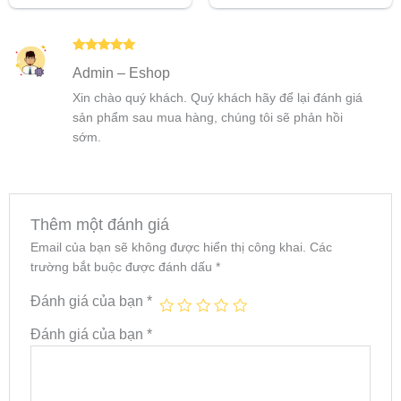
5 sao
5 sao
Được xếp
Admin – Eshop
hạng
5
5
sao
Xin chào quý khách. Quý khách hãy để lại đánh giá
sản phẩm sau mua hàng, chúng tôi sẽ phản hồi
sớm.
Thêm một đánh giá
Email của bạn sẽ không được hiển thị công khai.
Các
trường bắt buộc được đánh dấu
*
Đánh giá của bạn
*
Đánh giá của bạn
*