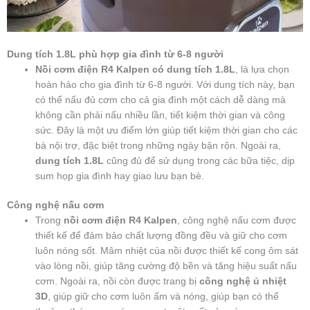
Dung tích 1.8L phù hợp gia đình từ 6-8 người
Nồi cơm điện R4 Kalpen có dung tích 1.8L
, là lựa chọn
hoàn hảo cho gia đình từ 6-8 người. Với dung tích này, bạn
có thể nấu đủ cơm cho cả gia đình một cách dễ dàng mà
không cần phải nấu nhiều lần, tiết kiệm thời gian và công
sức. Đây là một ưu điểm lớn giúp tiết kiệm thời gian cho các
bà nội trợ, đặc biệt trong những ngày bận rộn. Ngoài ra,
dung tích 1.8L
cũng đủ để sử dụng trong các bữa tiệc, dịp
sum họp gia đình hay giao lưu bạn bè.
Công nghệ nấu cơm
Trong
nồi cơm điện R4 Kalpen
, công nghệ nấu cơm được
thiết kế để đảm bảo chất lượng đồng đều và giữ cho cơm
luôn nóng sốt. Mâm nhiệt của nồi được thiết kế cong ôm sát
vào lòng nồi, giúp tăng cường độ bền và tăng hiệu suất nấu
cơm. Ngoài ra, nồi còn được trang bị
công nghệ ủ nhiệt
3D
, giúp giữ cho cơm luôn ấm và nóng, giúp bạn có thể