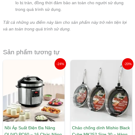
lo bị tràn, đồng thời đảm bảo an toàn cho người sử dụng
trong quá trình sử dụng.
Tất cả những ưu điểm này làm cho sản phẩm này trở nên tiện lợi
và an toàn trong quá trình sử dụng.
Sản phẩm tương tự
Giá
Giá
Giá
Giá
-24%
-20%
gốc
hiện
gốc
hiện
là:
tại
là:
tại
3.650.000 ₫.
là:
890.000 ₫.
là:
2.790.000 ₫.
712.000 ₫.
Nồi Áp Suất Điện Đa Năng
Chảo chống dính Mishio Black
OLIVO PC60 – 16 Chức Năng
Cube MK252 Size 30 – Hàng