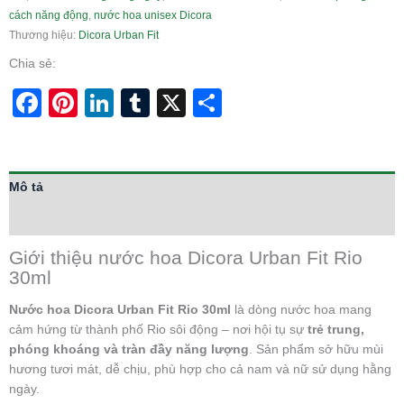
cách năng động
,
nước hoa unisex Dicora
Thương hiệu:
Dicora Urban Fit
Chia sẻ:
Facebook
Pinterest
LinkedIn
Tumblr
X
Share
Mô tả
Thông tin bổ sung
Giới thiệu nước hoa Dicora Urban Fit Rio
30ml
Nước hoa Dicora Urban Fit Rio 30ml
là dòng nước hoa mang
cảm hứng từ thành phố Rio sôi động – nơi hội tụ sự
trẻ trung,
phóng khoáng và tràn đầy năng lượng
. Sản phẩm sở hữu mùi
hương tươi mát, dễ chịu, phù hợp cho cả nam và nữ sử dụng hằng
ngày.