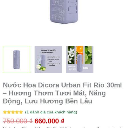
Động,
Lưu
Hương
Bền
Lâu
số
lượng
Nước Hoa Dicora Urban Fit Rio 30ml
– Hương Thơm Tươi Mát, Năng
Động, Lưu Hương Bền Lâu
(
1
đánh giá của khách hàng)
5.00
1
trên 5
750.000
₫
660.000
₫
dựa trên
đánh giá