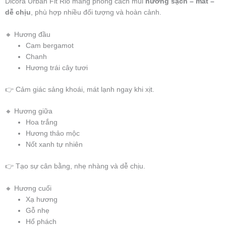
Dicora Urban Fit Rio mang phong cách mùi
hương sạch – mát –
dễ chịu
, phù hợp nhiều đối tượng và hoàn cảnh.
🔸 Hương đầu
Cam bergamot
Chanh
Hương trái cây tươi
👉 Cảm giác sảng khoái, mát lạnh ngay khi xịt.
🔸 Hương giữa
Hoa trắng
Hương thảo mộc
Nốt xanh tự nhiên
👉 Tạo sự cân bằng, nhẹ nhàng và dễ chịu.
🔸 Hương cuối
Xạ hương
Gỗ nhẹ
Hổ phách