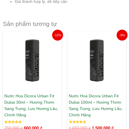
Giá thành hợp lý, dễ tiếp cận
Sản phẩm tương tự
Giá
Giá
Giá
Giá
-12%
-9%
gốc
hiện
gốc
hiện
là:
tại
là:
tại
750.000 ₫.
là:
1.650.000 ₫.
là:
660.000 ₫.
1.500.00
Nước Hoa Dicora Urban Fit
Nước Hoa Dicora Urban Fit
Dubai 30ml – Hương Thơm
Dubai 100ml – Hương Thơm
Sang Trọng, Lưu Hương Lâu,
Sang Trọng, Lưu Hương Lâu,
Chính Hãng
Chính Hãng
Được xếp
Được xếp
750.000
₫
660.000
₫
1.650.000
₫
1.500.000
₫