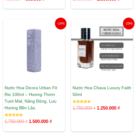
hạng
hạng
5.00
5.00
5 sao
5 sao
Giá
Giá
Giá
Giá
-14%
-29%
gốc
hiện
gốc
hiện
là:
tại
là:
tại
1.750.000 ₫.
là:
1.750.000 ₫.
là:
1.500.000 ₫.
1.250.00
Nước Hoa Dicora Urban Fit
Nước Hoa Chava Luxury Faith
Rio 100ml – Hương Thơm
50ml
Tươi Mát, Năng Động, Lưu
Được xếp
Hương Bền Lâu
1.750.000
₫
1.250.000
₫
hạng
5.00
5 sao
Được xếp
1.750.000
₫
1.500.000
₫
hạng
5.00
5 sao