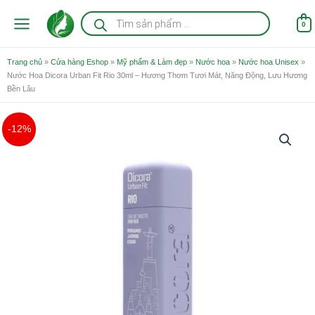
Nhảy
Tìm
kiếm
tới
0
sản
nội
phẩm
dung
Trang chủ
»
Cửa hàng Eshop
»
Mỹ phẩm & Làm đẹp
»
Nước hoa
»
Nước hoa Unisex
»
Nước Hoa Dicora Urban Fit Rio 30ml – Hương Thơm Tươi Mát, Năng Động, Lưu Hương
Bền Lâu
Giá
Giá
Nước
-12%
gốc
hiện
Hoa
là:
tại
Dicora
750.000 ₫.
là:
Urban
660.000 ₫.
Fit
Rio
30ml
-
Hương
Thơm
Tươi
Mát,
Năng