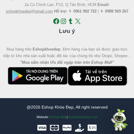
2a Cù Chính Lan, P13, Q.Tân Bình, HCM
Email:
eshopkhoedep@gmail.com
Hỗ trợ:
👨
0961 902 722
| 👩
0988 569 267
Lưu ý
Mua hàng trên
Eshopkhoedep
. Đơn hàng của bạn sẻ được giao trực
tiếp từ kho nhà sản xuất hoặc đối tác của chúng tôi như Dropii, Shopee...
"
Mua sắm nhận Ưu đãi ngập tràn trên Eshop Mall
"
@2026 Eshop Khỏe Đẹp, All right reserved
Website:
Eshop Mall
|
Eshopkhoedep.com