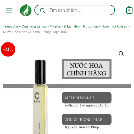
Nhảy
Tìm
kiếm
tới
0
sản
nội
phẩm
dung
Trang chủ
»
Cửa hàng Eshop
»
Mỹ phẩm & Làm đẹp
»
Nước hoa
»
Nước hoa Unisex
»
Nước Hoa Unisex Chava Luxury Hope 10ml
Giá
Giá
Nước
-31%
gốc
hiện
Hoa
là:
tại
Unisex
490.000 ₫.
là:
Chava
340.000 ₫.
Luxury
Hope
10ml
số
lượng