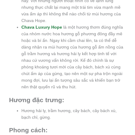
này. Với những người thoạt nhìn có vẻ lạnh lùng
nhưng thực chất lại mang một trái tim vừa mạnh mẽ
vừa ấm áp thì không thể nào chối từ mùi hương của
Chava Hope.
Chava Luxury Hope
là một hương thơm đúng nghĩa
của nhóm nước hoa hương gỗ phương đông đầy mê
hoặc và bí ẩn. Ngay khi cầm chai lên, ta có thể dễ
dàng nhận ra mùi hương của hương gỗ ấm nồng của
gỗ trầm hương và hương hải ly kết hợp tinh tế với
nhau cứ vương vấn không rời. Kế đó chính là sự
phóng khoáng tươi mới của cây bách, bách xù cùng
chút ấm áp của gừng, tạo nên một sự pha trộn ngoài
mong đợi, lưu lại ấn tượng sâu sắc và khiến bạn trở
nên thật quyến rũ và thu hút.
Hương đặc trưng:
Hương hải ly, trầm hương, cây bách, cây bách xù,
bạch chỉ, gừng.
Phong cách: