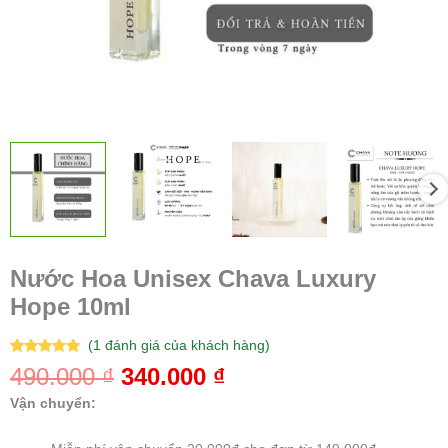
Nước Hoa Unisex Chava Luxury
Hope 10ml
(
1
đánh giá của khách hàng)
5.00
1
trên 5
490.000
₫
340.000
₫
dựa trên
đánh giá
Vận chuyển: