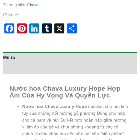
Thương hiệu:
Chava
Chia sẻ:
Facebook
Pinterest
LinkedIn
Tumblr
X
Share
Mô tả
Thông tin bổ sung
Nước hoa Chava Luxury Hope Hợp
Âm Của Hy Vọng Và Quyền Lực
Nước hoa Chava Luxury Hope
đại diện cho nét tinh
túy của những nốt hương gỗ phương Đông phù hợp
cho cả nam và nữ. Sự kết hợp hoàn hảo giữa hương
vị ấm áp của gỗ và chút phóng khoáng từ cây cỏ
chính là chìa khóa tạo nên sức hút của “siêu phẩm”