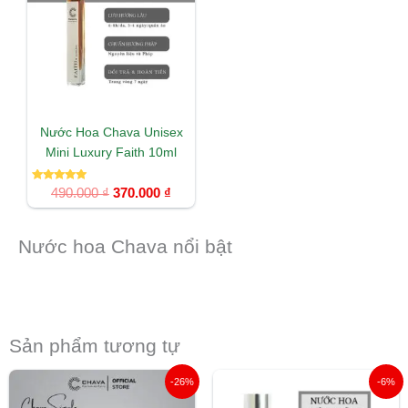
490.000 ₫.
là:
370.000 ₫.
Nước Hoa Chava Unisex
Mini Luxury Faith 10ml
Được xếp
490.000
₫
370.000
₫
hạng
5.00
5 sao
Nước hoa Chava nổi bật
Sản phẩm tương tự
Giá
Giá
Giá
Giá
-26%
-6%
gốc
hiện
gốc
hiện