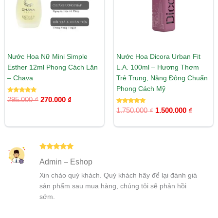
Nước Hoa Nữ Mini Simple
Nước Hoa Dicora Urban Fit
Esther 12ml Phong Cách Lăn
L.A. 100ml – Hương Thơm
– Chava
Trẻ Trung, Năng Động Chuẩn
Phong Cách Mỹ
Được xếp
295.000
₫
270.000
₫
hạng
5.00
Được xếp
1.750.000
₫
1.500.000
₫
5 sao
hạng
5.00
5 sao
Được xếp
Admin – Eshop
hạng
5
5
sao
Xin chào quý khách. Quý khách hãy để lại đánh giá
sản phẩm sau mua hàng, chúng tôi sẽ phản hồi
sớm.