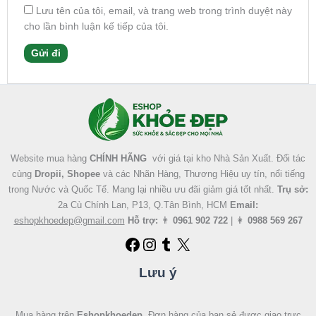
Lưu tên của tôi, email, và trang web trong trình duyệt này
cho lần bình luận kế tiếp của tôi.
Facebook
Instagram
Tumblr
X
Website mua hàng
CHÍNH HÃNG
với giá tại kho Nhà Sản Xuất. Đối tác
cùng
Dropii, Shopee
và các Nhãn Hàng, Thương Hiệu uy tín, nổi tiếng
trong Nước và Quốc Tế. Mang lại nhiều ưu đãi giảm giá tốt nhất.
Trụ sở:
2a Cù Chính Lan, P13, Q.Tân Bình, HCM
Email:
eshopkhoedep@gmail.com
Hỗ trợ:
👨
0961 902 722
| 👩
0988 569 267
Lưu ý
Mua hàng trên
Eshopkhoedep
. Đơn hàng của bạn sẻ được giao trực