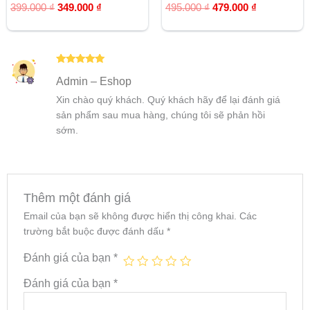
Được xếp
Được xếp
399.000
₫
349.000
₫
495.000
₫
479.000
₫
hạng
hạng
5.00
5.00
5 sao
5 sao
Được xếp
Admin – Eshop
hạng
5
5
sao
Xin chào quý khách. Quý khách hãy để lại đánh giá
sản phẩm sau mua hàng, chúng tôi sẽ phản hồi
sớm.
Thêm một đánh giá
Email của bạn sẽ không được hiển thị công khai.
Các
trường bắt buộc được đánh dấu
*
Đánh giá của bạn
*
Đánh giá của bạn
*