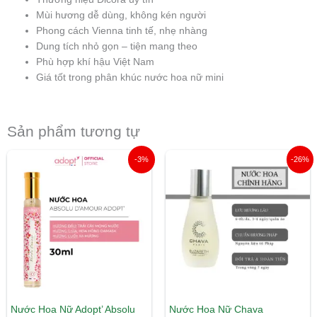
Mùi hương dễ dùng, không kén người
Phong cách Vienna tinh tế, nhẹ nhàng
Dung tích nhỏ gọn – tiện mang theo
Phù hợp khí hậu Việt Nam
Giá tốt trong phân khúc nước hoa nữ mini
Sản phẩm tương tự
Giá
Giá
Giá
Giá
-3%
-26%
gốc
hiện
gốc
hiện
là:
tại
là:
tại
495.000 ₫.
là:
390.000 ₫.
là:
479.000 ₫.
288.000 ₫.
Nước Hoa Nữ Adopt’ Absolu
Nước Hoa Nữ Chava