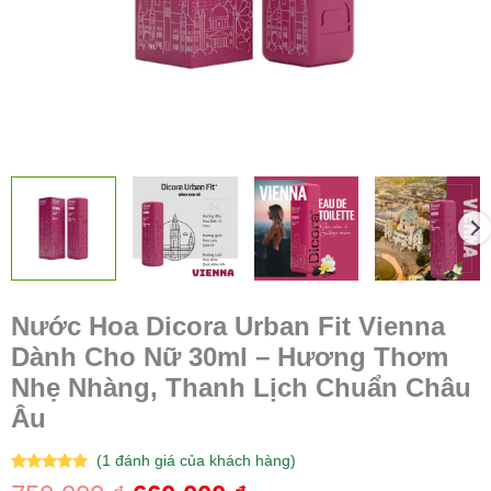
Nhẹ
Nhàng,
Thanh
Lịch
Chuẩn
Châu
Âu
số
lượng
Nước Hoa Dicora Urban Fit Vienna
Dành Cho Nữ 30ml – Hương Thơm
Nhẹ Nhàng, Thanh Lịch Chuẩn Châu
Âu
(
1
đánh giá của khách hàng)
5.00
1
trên 5