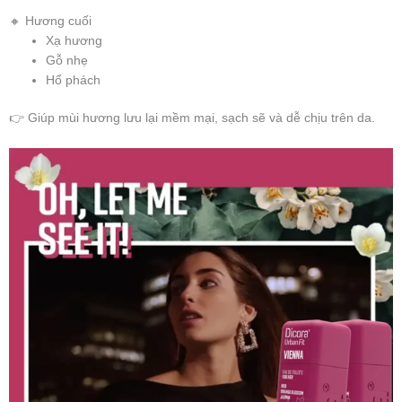
🔸 Hương cuối
Xạ hương
Gỗ nhẹ
Hổ phách
👉 Giúp mùi hương lưu lại mềm mại, sạch sẽ và dễ chịu trên da.