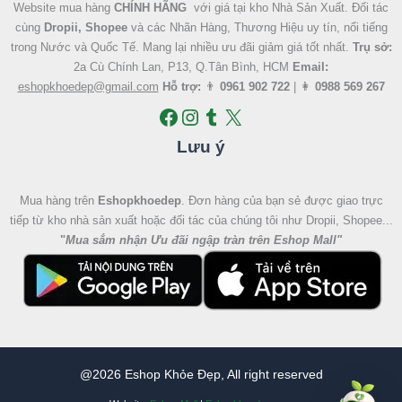
Website mua hàng
CHÍNH HÃNG
với giá tại kho Nhà Sản Xuất. Đối tác
cùng
Dropii, Shopee
và các Nhãn Hàng, Thương Hiệu uy tín, nổi tiếng
trong Nước và Quốc Tế. Mang lại nhiều ưu đãi giảm giá tốt nhất.
Trụ sở:
2a Cù Chính Lan, P13, Q.Tân Bình, HCM
Email:
eshopkhoedep@gmail.com
Hỗ trợ:
👨
0961 902 722
| 👩
0988 569 267
Lưu ý
Mua hàng trên
Eshopkhoedep
. Đơn hàng của bạn sẻ được giao trực
tiếp từ kho nhà sản xuất hoặc đối tác của chúng tôi như Dropii, Shopee...
"
Mua sắm nhận Ưu đãi ngập tràn trên Eshop Mall
"
@2026 Eshop Khỏe Đẹp, All right reserved