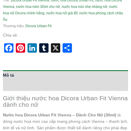
Thẻ:
Dicora Urban Fit Vienna
,
nước hoa Dicora Urban Fit
,
nước hoa Dicora
Vienna
,
nước hoa mini 30ml cho nữ
,
nước hoa mùi nhẹ nhàng nữ
,
nước
hoa nữ Dicora chính hãng
,
nước hoa nữ giá tốt
,
nước hoa phong cách châu
Âu
Thương hiệu:
Dicora Urban Fit
Chia sẻ:
Facebook
Pinterest
LinkedIn
Tumblr
X
Share
Mô tả
Thông tin bổ sung
Giới thiệu nước hoa Dicora Urban Fit Vienna
dành cho nữ
Nước hoa Dicora Urban Fit Vienna – Dành Cho Nữ (30ml)
là
dòng nước hoa mini cao cấp mang phong cách Vienna – thanh lịch,
tinh tế và nữ tính. Sản phẩm được thiết kế dành riêng cho phái đẹp