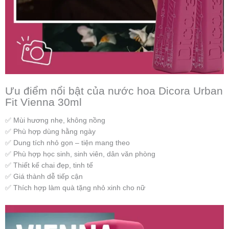
Ưu điểm nổi bật của nước hoa Dicora Urban
Fit Vienna 30ml
✅ Mùi hương nhẹ, không nồng
✅ Phù hợp dùng hằng ngày
✅ Dung tích nhỏ gọn – tiện mang theo
✅ Phù hợp học sinh, sinh viên, dân văn phòng
✅ Thiết kế chai đẹp, tinh tế
✅ Giá thành dễ tiếp cận
✅ Thích hợp làm quà tặng nhỏ xinh cho nữ