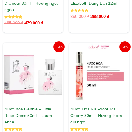
D’amour 30ml – Hương ngọt
Elizabeth Dạng Lăn 12ml
ngào
Được xếp
390.000
₫
288.000
₫
hạng
Được xếp
5.00
495.000
₫
479.000
₫
hạng
5 sao
5.00
5 sao
Giá
Giá
Giá
Giá
-13%
-3%
gốc
hiện
gốc
hiện
là:
tại
là:
tại
399.000 ₫.
là:
495.000 ₫.
là:
349.000 ₫.
479.000 ₫.
Nước hoa Gennie – Little
Nước Hoa Nữ Adopt’ Ma
Rose Dress 50ml – Laura
Cherry 30ml – Hương thơm
Anne
dịu ngọt