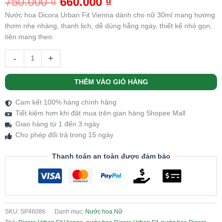
750.000
₫
660.000
₫
dựa trên
đánh giá
Nước hoa Dicora Urban Fit Vienna dành cho nữ 30ml mang hương
thơm nhẹ nhàng, thanh lịch, dễ dùng hằng ngày, thiết kế nhỏ gọn,
tiện mang theo.
-
+
THÊM VÀO GIỎ HÀNG
Cam kết 100% hàng chính hãng
Tiết kiệm hơn khi đặt mua trên gian hàng Shopee Mall
Giao hàng từ 1 đến 3 ngày
Cho phép đổi trả trong 15 ngày
Thanh toán an toàn được đảm bảo
SKU:
SP46086
Danh mục:
Nước hoa Nữ