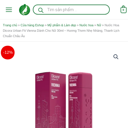
Nhảy
Tìm
kiếm
tới
0
sản
nội
phẩm
dung
Trang chủ
»
Cửa hàng Eshop
»
Mỹ phẩm & Làm đẹp
»
Nước hoa
»
Nữ
»
Nước Hoa
Dicora Urban Fit Vienna Dành Cho Nữ 30ml – Hương Thơm Nhẹ Nhàng, Thanh Lịch
Chuẩn Châu Âu
Giá
Giá
Nước
-12%
gốc
hiện
Hoa
là:
tại
Dicora
750.000 ₫.
là:
Urban
660.000 ₫.
Fit
Vienna
Dành
Cho
Nữ
30ml
-
Hương
Thơm