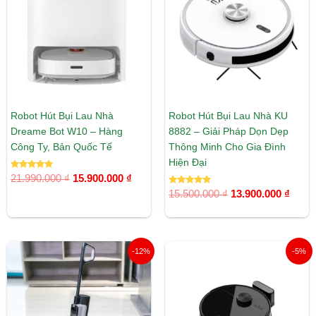
21.990.000 ₫.
là:
15.500.000 ₫.
là:
15.900.000 ₫.
13.90
Robot Hút Bụi Lau Nhà
Robot Hút Bụi Lau Nhà KU
Dreame Bot W10 – Hàng
8882 – Giải Pháp Dọn Dẹp
Công Ty, Bản Quốc Tế
Thông Minh Cho Gia Đình
Hiện Đại
Được xếp
21.990.000
₫
15.900.000
₫
hạng
5.00
Được xếp
15.500.000
₫
13.900.000
₫
5 sao
hạng
5.00
5 sao
Giá
Giá
Giá
Giá
-12%
-5%
gốc
hiện
gốc
hiện
là:
tại
là:
tại
13.500.000 ₫.
là:
9.500.000 ₫.
là:
11.900.000 ₫.
8.990.00