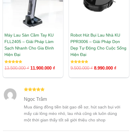
Máy Lau Sàn Cầm Tay KU
Robot Hút Bụi Lau Nhà KU
FLL2405 – Giải Pháp Làm
PPR3006 – Giải Pháp Dọn
Sạch Nhanh Cho Gia Đình
Dẹp Tự Động Cho Cuộc Sống
Hiện Đại
Hiện Đại
Được xếp
Được xếp
13.500.000
₫
11.900.000
₫
9.500.000
₫
8.990.000
₫
hạng
hạng
5.00
5.00
5 sao
5 sao
Được xếp
Ngọc Trâm
hạng
5
5
sao
Mua đáng đồng tiền bát gạo dễ sợ, hút sạch bụi với
mấy cái lông mèo nhỏ, lau nhà cũng ok luôn dùng
một thời gian thấy tốt sẽ giới thiệu cho shop