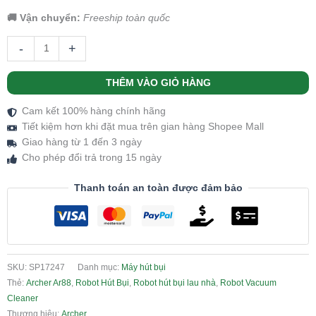
🚚 Vận chuyển:
Freeship toàn quốc
-
+
THÊM VÀO GIỎ HÀNG
Cam kết 100% hàng chính hãng
Tiết kiệm hơn khi đặt mua trên gian hàng Shopee Mall
Giao hàng từ 1 đến 3 ngày
Cho phép đổi trả trong 15 ngày
Thanh toán an toàn được đảm bảo
SKU:
SP17247
Danh mục:
Máy hút bụi
Thẻ:
Archer Ar88
,
Robot Hút Bụi
,
Robot hút bụi lau nhà
,
Robot Vacuum
Cleaner
Thương hiệu:
Archer