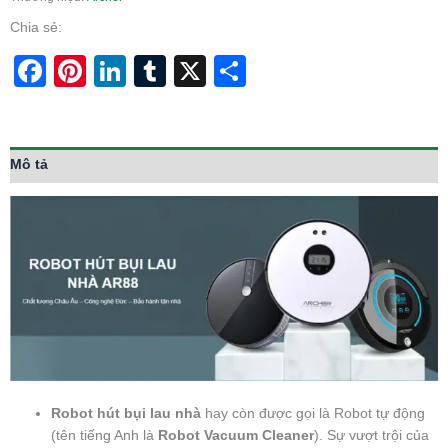
Chia sẻ:
Facebook
Pinterest
LinkedIn
Tumblr
X
Share
Mô tả
Robot hút bụi lau nhà
hay còn được gọi là Robot tự động
(tên tiếng Anh là
Robot Vacuum Cleaner
). Sự vượt trội của