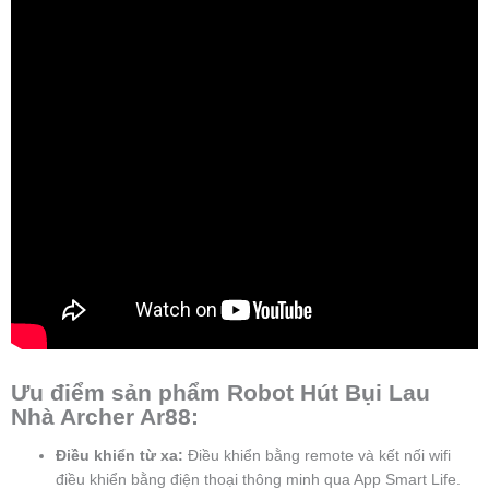
Ưu điểm sản phẩm Robot Hút Bụi Lau
Nhà Archer Ar88:
Điều khiển từ xa:
Điều khiển bằng remote và kết nối wifi
điều khiển bằng điện thoại thông minh qua App Smart Life.