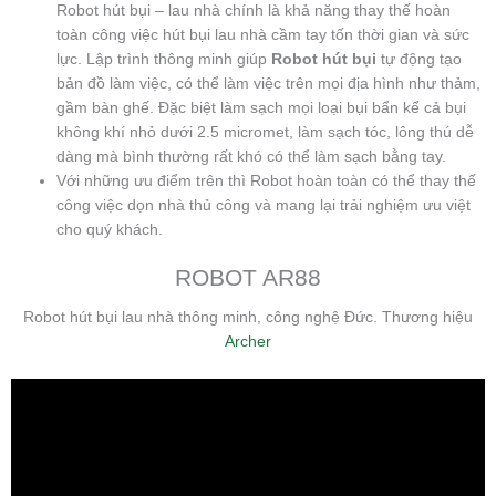
Robot hút bụi – lau nhà chính là khả năng thay thế hoàn
toàn công việc hút bụi lau nhà cầm tay tốn thời gian và sức
lực. Lập trình thông minh giúp
Robot hút bụi
tự động tạo
bản đồ làm việc, có thể làm việc trên mọi địa hình như thảm,
gầm bàn ghế. Đặc biệt làm sạch mọi loại bụi bẩn kể cả bụi
không khí nhỏ dưới 2.5 micromet, làm sạch tóc, lông thú dễ
dàng mà bình thường rất khó có thể làm sạch bằng tay.
Với những ưu điểm trên thì Robot hoàn toàn có thể thay thế
công việc dọn nhà thủ công và mang lại trải nghiệm ưu việt
cho quý khách.
ROBOT AR88
Robot hút bụi lau nhà thông minh, công nghệ Đức. Thương hiệu
Archer