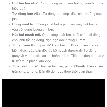
Hút bụi lau nhà:
Robot thông minh vừa hút bụi vừa lau nhà
hiệu quả.
Tự động làm việc:
Tự động dọn dẹp, đặt lịch, tự động sạc
pin.
Công suất lớn:
Công suất hút ngang với máy hút bụi cỡ
vừa với dung lượng pin lớn.
Hút bụi mạnh mẽ:
Quạt công suất lớn, chổi chính di động,
chổi phụ tốc độ động, dọn dẹp dọc tường 10mm.
Thuật toán thông minh:
Cảm biến LDS và nhiều loại cảm
biến khác. Lập bản đồ, lập kế hoạch đường đi. Tự động
quay về vị trí dock sạc khi hoàn thành. Tiếp tục dọn dẹp tại vị
trí kết thúc phiên làm việc.
Thiết kế tinh tế:
Thiết kế tối giản, pin 2500mAh. Điều khiển
trên smartphone. Bản đồ dọn dẹp theo thời gian thực.