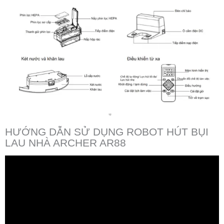
HƯỚNG DẪN SỬ DỤNG ROBOT HÚT BỤI
LAU NHÀ ARCHER AR88