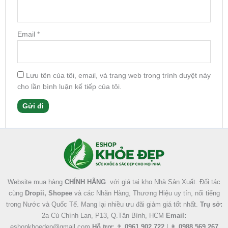
Email
*
Lưu tên của tôi, email, và trang web trong trình duyệt này
cho lần bình luận kế tiếp của tôi.
Facebook
Instagram
Tumblr
X
Website mua hàng
CHÍNH HÃNG
với giá tại kho Nhà Sản Xuất. Đối tác
cùng
Dropii, Shopee
và các Nhãn Hàng, Thương Hiệu uy tín, nổi tiếng
trong Nước và Quốc Tế. Mang lại nhiều ưu đãi giảm giá tốt nhất.
Trụ sở:
2a Cù Chính Lan, P13, Q.Tân Bình, HCM
Email:
eshopkhoedep@gmail.com
Hỗ trợ:
👨
0961 902 722
| 👩
0988 569 267