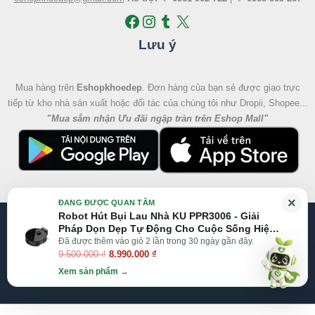
Lưu ý
Mua hàng trên
Eshopkhoedep
. Đơn hàng của bạn sẻ được giao trực
tiếp từ kho nhà sản xuất hoặc đối tác của chúng tôi như Dropii, Shopee...
"
Mua sắm nhận Ưu đãi ngập tràn trên Eshop Mall
"
Giá
Giá
×
ĐANG ĐƯỢC QUAN TÂM
gốc
hiện
Robot Hút Bụi Lau Nhà KU PPR3006 - Giải
@2026 Eshop Khỏe Đẹp, All right reserved
là:
tại
Pháp Dọn Dẹp Tự Động Cho Cuộc Sống Hiện
9.500.000 ₫.
là:
Đại
Đã được thêm vào giỏ 2 lần trong 30 ngày gần đây.
Website:
Eshop Mall
|
Eshopkhoedep.com
9.500.000
₫
8.990.000
₫
8.990.000 ₫.
Xem sản phẩm →