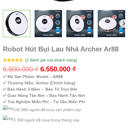
Robot Hút Bụi Lau Nhà Archer Ar88
(
2
đánh giá của khách hàng)
5.00
2
trên 5
6.900.000
₫
6.550.000
₫
dựa trên
đánh giá
✅ Mã Sản Phẩm: Model – AR88
✅ Thương Hiệu: Archer (Chính hãng)
✅ Bảo Hành 3 Năm – Bảo Trì Trọn Đời
✅ Giao Hàng Tận Nơi – Bảo Hành Tận Nơi
✅ Trải Nghiệm Miễn Phí – Tư Vấn Miễn Phí
100.989 người đã mua sản phẩm này
3.369 người đã mua trong tháng này