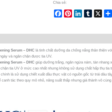
Chia sẻ:
Facebook
Pinterest
LinkedI
Tumb
X
tening Serum – DHC
là tinh chất dưỡng da chống nắng thân thiện 
 ngày và ngăn chặn được tia UV.
tening Serum – DHC
giúp dưỡng trắng, ngăn ngừa nám, tàn nhang xu
hặn tia UV ở mức cao nhất nhưng không sử dụng chất hấp thụ tia t
chính là sử dụng chiết xuất dầu thực vật có nguồn gốc từ trái dâu tâ
thể canh tác theo quy mô nhỏ, năng suất thấp nhưng giá thành vô cùn