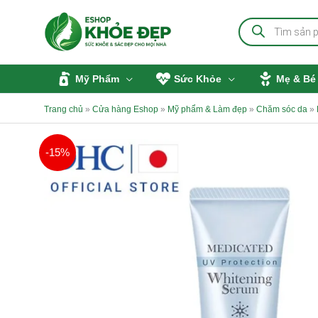
Nhảy
Tìm
tới
kiếm
sản
nội
phẩm
dung
Mỹ Phẩm
Sức Khỏe
Mẹ & Bé
Trang chủ
»
Cửa hàng Eshop
»
Mỹ phẩm & Làm đẹp
»
Chăm sóc da
»
-15%