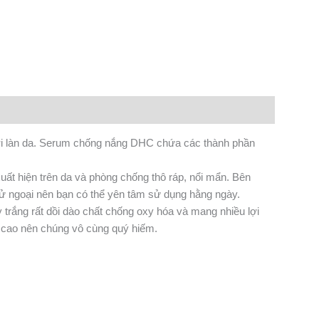
n
lr
Share
với làn da. Serum chống nắng DHC chứa các thành phần
ất hiện trên da và phòng chống thô ráp, nổi mẩn. Bên
ử ngoại nên bạn có thể yên tâm sử dụng hằng ngày.
y trắng rất dồi dào chất chống oxy hóa và mang nhiều lợi
g cao nên chúng vô cùng quý hiếm.