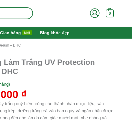
0
Gian hàng
Blog khỏe đẹp
Mall
 Serum – DHC
Giá
 Làm Trắng UV Protection
hiện
– DHC
tại
000 ₫.
là:
hàng)
709.000 ₫.
.000
₫
tây trắng quý hiếm cùng các thành phần dược liệu, sản
 dụng kép: dưỡng trắng cả vào ban ngày và ngăn chặn được
mang đến cho làn da cảm giác mướt mát, nhẹ nhàng và