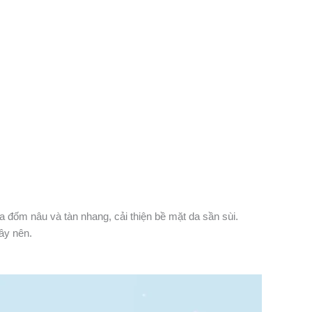
đốm nâu và tàn nhang, cải thiện bề mặt da sần sùi.
ây nên.