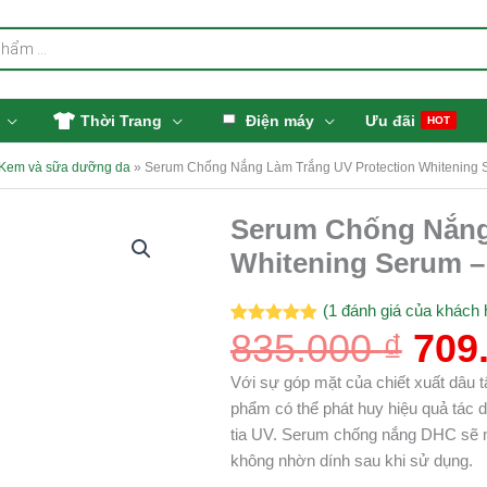
Thời Trang
Điện máy
Ưu đãi
HOT
Kem và sữa dưỡng da
»
Serum Chống Nắng Làm Trắng UV Protection Whitening
Giá
Serum Chống Nắng
Serum
gốc
Chống
Whitening Serum 
là:
Nắng
835.
Làm
(
1
đánh giá của khách 
Trắng
835.000
₫
709
5.00
1
trên 5
dựa trên
UV
đánh giá
Protection
Với sự góp mặt của chiết xuất dâu 
Whitening
phẩm có thể phát huy hiệu quả tác
Serum
tia UV. Serum chống nắng DHC sẽ 
-
không nhờn dính sau khi sử dụng.
DHC