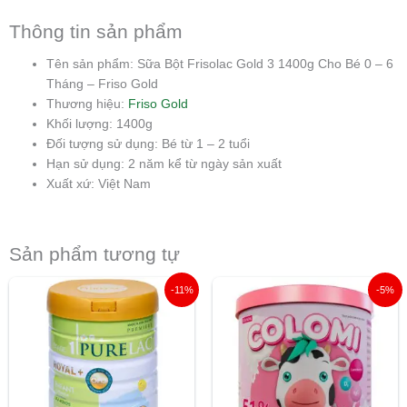
Thông tin sản phẩm
Tên sản phẩm: Sữa Bột Frisolac Gold 3 1400g Cho Bé 0 – 6
Tháng – Friso Gold
Thương hiệu:
Friso Gold
Khối lượng: 1400g
Đối tượng sử dụng: Bé từ 1 – 2 tuổi
Hạn sử dụng: 2 năm kể từ ngày sản xuất
Xuất xứ: Việt Nam
Sản phẩm tương tự
Giá
Giá
Giá
Giá
-11%
-5%
gốc
hiện
gốc
hiện
là:
tại
là:
tại
1.910.000 ₫.
là:
580.000 ₫.
là:
1.700.000 ₫.
550.000 ₫.