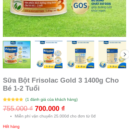
Sữa Bột Frisolac Gold 3 1400g Cho
Bé 1-2 Tuổi
(
1
đánh giá của khách hàng)
5.00
1
trên 5
755.000
₫
700.000
₫
dựa trên
đánh giá
Miễn phí vận chuyển 25.000đ cho đơn từ 0đ
Hết hàng