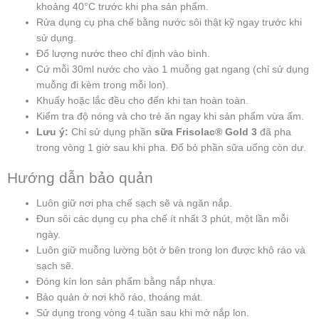
khoảng 40°C trước khi pha sản phẩm.
Rửa dụng cụ pha chế bằng nước sôi thật kỹ ngay trước khi
sử dụng.
Đổ lượng nước theo chỉ định vào bình.
Cứ mỗi 30ml nước cho vào 1 muỗng gạt ngang (chỉ sử dụng
muỗng đi kèm trong mỗi lon).
Khuấy hoặc lắc đều cho đến khi tan hoàn toàn.
Kiểm tra độ nóng và cho trẻ ăn ngay khi sản phẩm vừa ấm.
Lưu ý:
Chỉ sử dụng phần
sữa Frisolac® Gold 3
đã pha
trong vòng 1 giờ sau khi pha. Đổ bỏ phần sữa uống còn dư.
Hướng dẫn bảo quản
Luôn giữ nơi pha chế sạch sẽ và ngăn nắp.
Đun sôi các dụng cụ pha chế ít nhất 3 phút, một lần mỗi
ngày.
Luôn giữ muỗng lường bột ở bên trong lon được khô ráo và
sạch sẽ.
Đóng kín lon sản phẩm bằng nắp nhựa.
Bảo quản ở nơi khô ráo, thoáng mát.
Sử dụng trong vòng 4 tuần sau khi mở nắp lon.