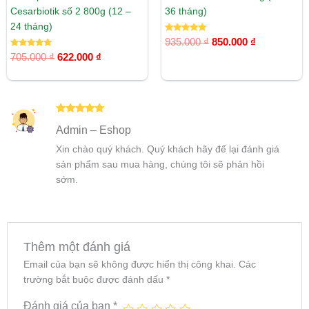
Cesarbiotik số 2 800g (12 –
36 tháng)
24 tháng)
Được xếp
935.000
₫
850.000
₫
hạng
Được xếp
5.00
705.000
₫
622.000
₫
hạng
5 sao
5.00
5 sao
Được xếp
Admin – Eshop
hạng
5
5
sao
Xin chào quý khách. Quý khách hãy để lại đánh giá
sản phẩm sau mua hàng, chúng tôi sẽ phản hồi
sớm.
Thêm một đánh giá
Email của bạn sẽ không được hiển thị công khai.
Các
trường bắt buộc được đánh dấu
*
Đánh giá của bạn
*