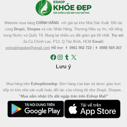
Website mua hàng
CHÍNH HÃNG
với giá tại kho Nhà Sản Xuất. Đối tác
cùng
Dropii, Shopee
và các Nhãn Hàng, Thương Hiệu uy tín, nổi tiếng
trong Nước và Quốc Tế. Mang lại nhiều ưu đãi giảm giá tốt nhất.
Trụ sở:
2a Cù Chính Lan, P13, Q.Tân Bình, HCM
Email:
eshopkhoedep@gmail.com
Hỗ trợ:
👨
0961 902 722
| 👩
0988 569 267
Lưu ý
Mua hàng trên
Eshopkhoedep
. Đơn hàng của bạn sẻ được giao trực
tiếp từ kho nhà sản xuất hoặc đối tác của chúng tôi như Dropii, Shopee...
"
Mua sắm nhận Ưu đãi ngập tràn trên Eshop Mall
"