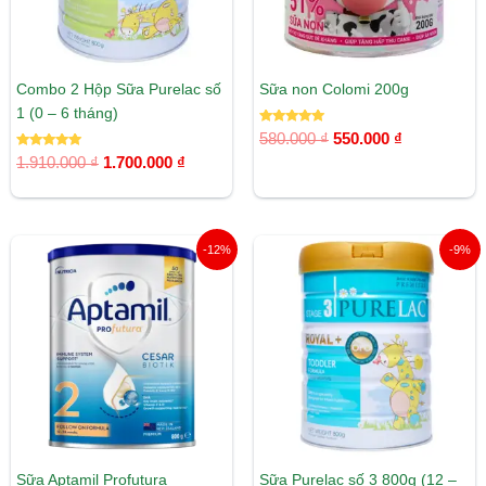
Combo 2 Hộp Sữa Purelac số
Sữa non Colomi 200g
1 (0 – 6 tháng)
Được xếp
580.000
₫
550.000
₫
hạng
Được xếp
5.00
1.910.000
₫
1.700.000
₫
hạng
5 sao
5.00
5 sao
Giá
Giá
Giá
Giá
-12%
-9%
gốc
hiện
gốc
hiện
là:
tại
là:
tại
705.000 ₫.
là:
935.000 ₫.
là:
622.000 ₫.
850.000 ₫.
Sữa Aptamil Profutura
Sữa Purelac số 3 800g (12 –