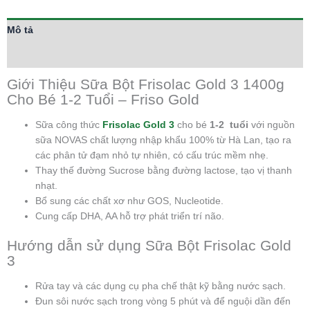
Mô tả
Thông tin bổ sung
Giới Thiệu Sữa Bột Frisolac Gold 3 1400g
Cho Bé 1-2 Tuổi – Friso Gold
Sữa công thức
Frisolac Gold 3
cho bé
1-2 tuổi
với nguồn
sữa NOVAS chất lượng nhập khẩu 100% từ Hà Lan, tạo ra
các phân tử đạm nhỏ tự nhiên, có cấu trúc mềm nhẹ.
Thay thế đường Sucrose bằng đường lactose, tạo vị thanh
nhạt.
Bổ sung các chất xơ như GOS, Nucleotide.
Cung cấp DHA, AA hỗ trợ phát triển trí não.
Hướng dẫn sử dụng Sữa Bột Frisolac Gold
3
Rửa tay và các dụng cụ pha chế thật kỹ bằng nước sạch.
Đun sôi nước sạch trong vòng 5 phút và để nguội dần đến